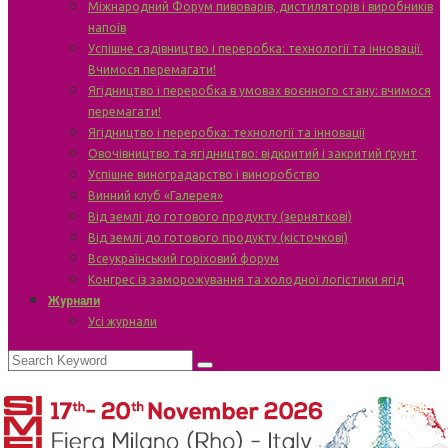
Міжнародний Форум пивоварів, дистиляторів і виробників
напоїв
Успішне садівництво і переробка: технології та інновації.
Вчимося перемагати!
Ягідництво і переробка в умовах воєнного стану: вчимося
перемагати!
Ягідництво і переробка: технології та інновації
Овочівництво та ягідництво: відкритий і закритий ґрунт
Успішне виноградарство і виноробство
Винний клуб «Галерея»
Від землі до готового продукту (зерняткові)
Від землі до готового продукту (кісточкові)
Всеукраїнський горіховий форум
Конгрес із заморожування та холодної логістики ягід
Журнали
Усі журнали