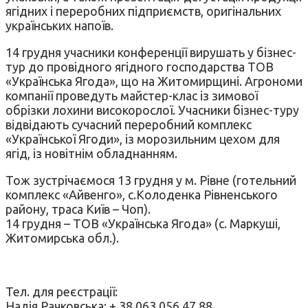
ягідних і переробних підприємств, оригінальних
українських напоїв.
14 грудня учасники конференції вирушать у бізнес-
тур до провідного ягідного господарства ТОВ
«Українська Ягода», що на Житомирщині. Агрономи
компанії проведуть майстер-клас із зимової
обрізки лохини високорослої. Учасники бізнес-туру
відвідають сучасний переробний комплекс
«Української Ягоди», із морозильним цехом для
ягід, із новітнім обладнанням.
Тож зустрічаємося 13 грудня у м. Рівне (готельний
комплекс «Айвенго», с.Колоденка Рівненського
району, траса Київ – Чоп).
14 грудня – ТОВ «Українська Ягода» (с. Маркуші,
Житомирська обл.).
Тел. для реєстрації:
Надія Рачковська: + 38 063 056 47 88