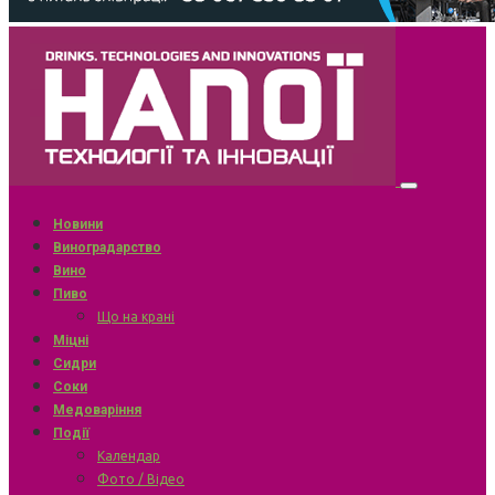
Новини
Виноградарство
Вино
Пиво
Що на крані
Міцні
Сидри
Соки
Медоваріння
Події
Календар
Фото / Відео