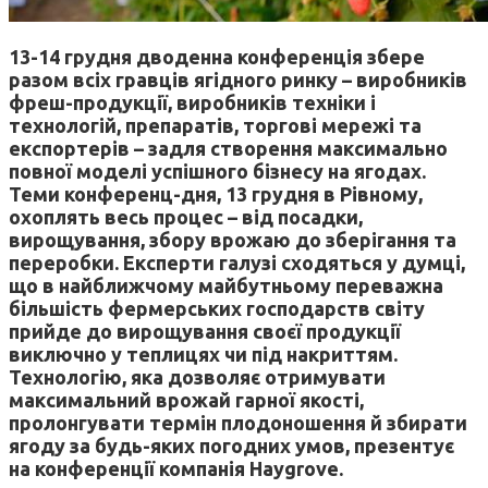
13-14 грудня дводенна конференція збере
разом всіх гравців ягідного ринку – виробників
фреш-продукції, виробників техніки і
технологій, препаратів, торгові мережі та
експортерів – задля створення максимально
повної моделі успішного бізнесу на ягодах.
Теми конференц-дня, 13 грудня в Рівному,
охоплять весь процес – від посадки,
вирощування, збору врожаю до зберігання та
переробки. Експерти галузі сходяться у думці,
що в найближчому майбутньому переважна
більшість фермерських господарств світу
прийде до вирощування своєї продукції
виключно у теплицях чи під накриттям.
Технологію, яка дозволяє отримувати
максимальний врожай гарної якості,
пролонгувати термін плодоношення й збирати
ягоду за будь-яких погодних умов, презентує
на конференції компанія Haygrove.