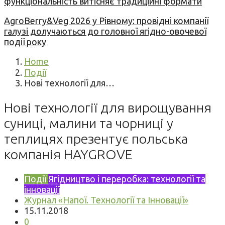
функціональність витісняє традиційні формати
AgroBerry&Veg 2026 у Рівному: провідні компанії
галузі долучаються до головної ягідно-овочевої
події року
Home
Події
Нові технології для…
Нові технології для вирощування
суниці, малини та чорниці у
теплицях презентує польська
компанія HAYGROVE
Події
Ягідництво і переробка: технології та
інновації
Журнал «Напої. Технології та Інновації»
15.11.2018
0