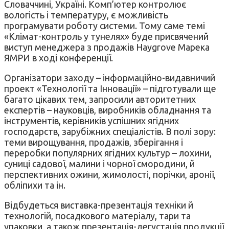
Словаччині, Україні. Комп’ютер контролює
вологість і температуру, є можливість
програмувати роботу системи. Тому саме темі
«Клімат-контроль у тунелях» буде присвячений
виступ менеджера з продажів Haygrove Марека
ЯМРИ в ході конференції.
Організатори заходу – інформаційно-видавничий
проект «Технології та Інновації» – підготували ще
багато цікавих тем, запросили авторитетних
експертів – науковців, виробників обладнання та
інструментів, керівників успішних ягідних
господарств, зарубіжних спеціалістів. В полі зору:
теми вирощування, продажів, зберігання і
переробки популярних ягідних культур – лохини,
суниці садової, малини і чорної смородини, й
перспективних ожини, жимолості, порічки, аронії,
обліпихи та ін.
Відбудеться виставка-презентація техніки й
технологій, посадкового матеріалу, тари та
упаковки, а також презентація-дегустація продукції