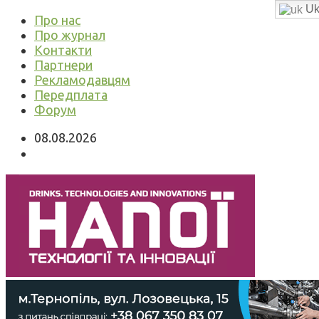
Uk
Про нас
Про журнал
Контакти
Партнери
Рекламодавцям
Передплата
Форум
08.08.2026