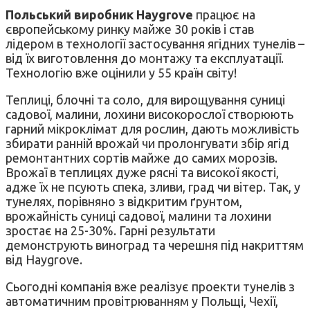
Польський виробник Haygrove
працює на
європейському ринку майже 30 років і став
лідером в технології застосування ягідних тунелів –
від їх виготовлення до монтажу та експлуатації.
Технологію вже оцінили у 55 країн світу!
Теплиці, блочні та соло, для вирощування суниці
садової, малини, лохини високорослої створюють
гарний мікроклімат для рослин, дають можливість
збирати ранній врожай чи пролонгувати збір ягід
ремонтантних сортів майже до самих морозів.
Врожаї в теплицях дуже рясні та високої якості,
адже їх не псують спека, зливи, град чи вітер. Так, у
тунелях, порівняно з відкритим ґрунтом,
врожайність суниці садової, малини та лохини
зростає на 25-30%. Гарні результати
демонструють виноград та черешня під накриттям
від Haygrove.
Сьогодні компанія вже реалізує проекти тунелів з
автоматичним провітрюванням у Польщі, Чехії,