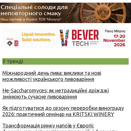
У тренді
Міжнародний день пива: виклики та нові
можливості українського пивоваріння
Не-Saccharomyces: як нетрадиційні дріжджі
змінюють сучасне пивоваріння
Як підготуватися до сезону переробки винограду
2026: практичний семінар на KRITSKI WINERY
Трансформація ринку напоїв у Європі: