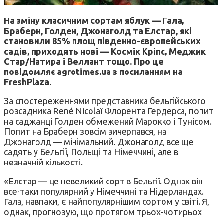
На зміну класичним сортам яблук — Гала,
Браберн, Голден, Джонаголд та Елстар, які
становили 85% площ південно-європейських
садів, приходять нові — Космік Кріпс, Меджик
Стар/Натира і Веллант тощо. Про це
повідомляє agrotimes.ua з посиланням на
FreshPlaza.
За спостереженнями представника бельгійського
розсадника René Nicolaï Флорента Гердерса, попит
на саджанці Голден обмежений Марокко і Тунісом.
Попит на Браберн зовсім вичерпався, на
Джонаголд — мінімальний. Джонаголд все ще
садять у Бельгії, Польщі та Німеччині, але в
незначній кількості.
«Елстар — це невеликий сорт в Бельгії. Однак він
все-таки популярний у Німеччині та Нідерландах.
Гала, навпаки, є найпопулярнішим сортом у світі. Я,
однак, прогнозую, що протягом трьох-чотирьох