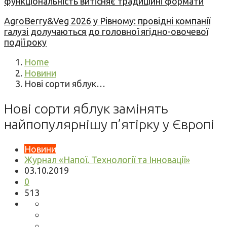
функціональність витісняє традиційні формати
AgroBerry&Veg 2026 у Рівному: провідні компанії
галузі долучаються до головної ягідно-овочевої
події року
Home
Новини
Нові сорти яблук…
Нові сорти яблук замінять
найпопулярнішу п’ятірку у Європі
Новини
Журнал «Напої. Технології та Інновації»
03.10.2019
0
513