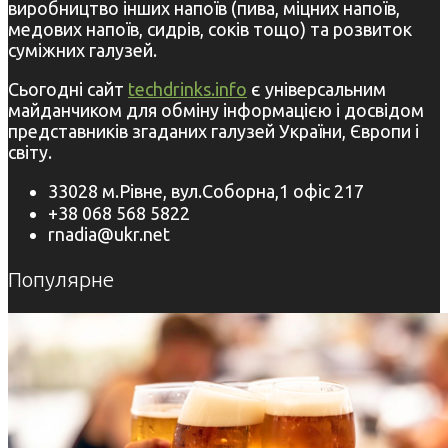
виробництво інших напоїв (пива, міцних напоїв,
медових напоїв, сидрів, соків тощо) та розвиток
суміжних галузей.
Сьогодні сайт
techdrinks.info
є універсальним
майданчиком для обміну інформацією і досвідом
представників згаданих галузей України, Європи і
світу.
33028 м.Рівне, вул.Соборна,1 офіс 217
+38 068 568 5822
rnadia@ukr.net
Популярне