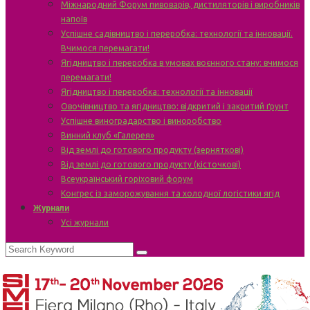
Міжнародний Форум пивоварів, дистиляторів і виробників
напоїв
Успішне садівництво і переробка: технології та інновації.
Вчимося перемагати!
Ягідництво і переробка в умовах воєнного стану: вчимося
перемагати!
Ягідництво і переробка: технології та інновації
Овочівництво та ягідництво: відкритий і закритий ґрунт
Успішне виноградарство і виноробство
Винний клуб «Галерея»
Від землі до готового продукту (зерняткові)
Від землі до готового продукту (кісточкові)
Всеукраїнський горіховий форум
Конгрес із заморожування та холодної логістики ягід
Журнали
Усі журнали