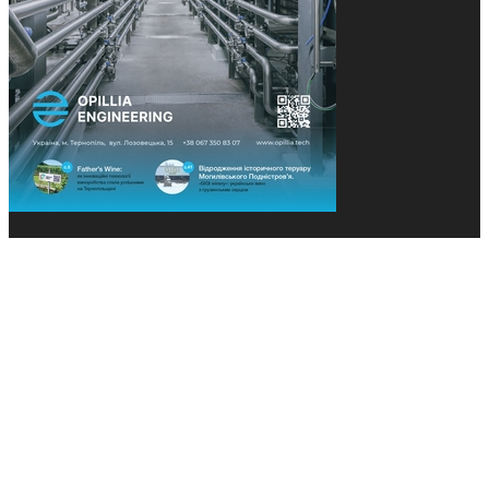
© 2013-2026 Засновники: Конєва К.В., Ящук Н.І.
Назва, концепція та дизайн проєктів медіагрупи
«Технології та Інновації» охороняється Законом
«Про авторське право». Редакція не відповідає за
тексти рекламних оголошень. Думка редакції
може не збігатися з точками зору авторів
публікацій. Передрук – з письмового дозволу
авторів проєкту.