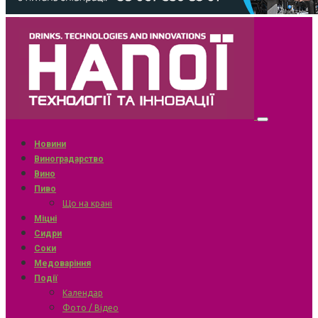
Новини
Виноградарство
Вино
Пиво
Що на крані
Міцні
Сидри
Соки
Медоваріння
Події
Календар
Фото / Відео