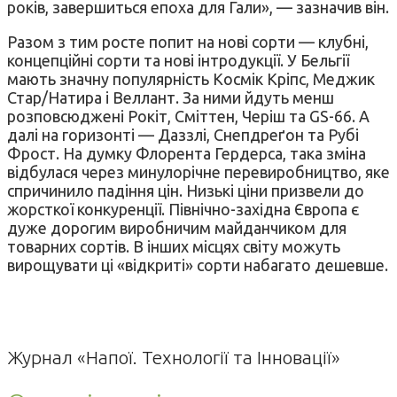
років, завершиться епоха для Гали», — зазначив він.
Разом з тим росте попит на нові сорти — клубні,
концепційні сорти та нові інтродукції. У Бельгії
мають значну популярність Космік Кріпс, Меджик
Стар/Натира і Веллант. За ними йдуть менш
розповсюджені Рокіт, Сміттен, Черіш та GS-66. А
далі на горизонті — Даззлі, Снепдреґон та Рубі
Фрост. На думку Флорента Гердерса, така зміна
відбулася через минулорічне перевиробництво, яке
спричинило падіння цін. Низькі ціни призвели до
жорсткої конкуренції. Північно-західна Європа є
дуже дорогим виробничим майданчиком для
товарних сортів. В інших місцях світу можуть
вирощувати ці «відкриті» сорти набагато дешевше.
Журнал «Напої. Технології та Інновації»