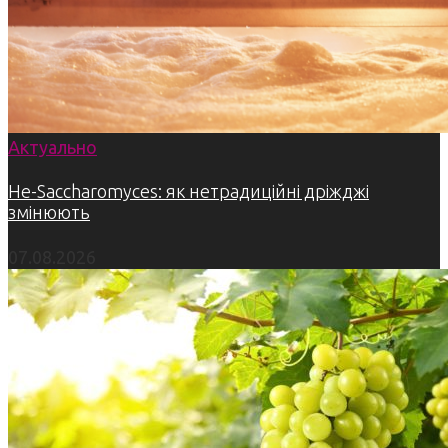
Актуально
Не-Saccharomyces: як нетрадиційні дріжджі
змінюють
07.08.2026