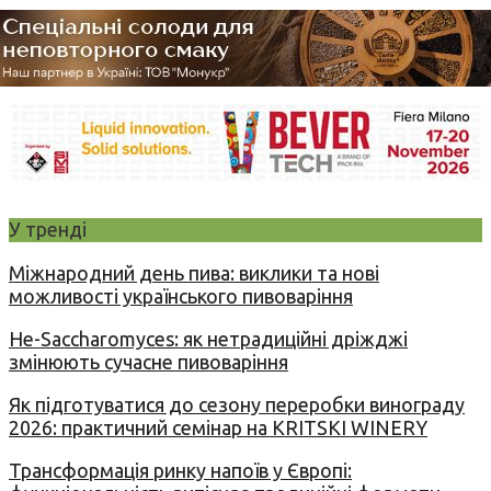
У тренді
Міжнародний день пива: виклики та нові
можливості українського пивоваріння
Не-Saccharomyces: як нетрадиційні дріжджі
змінюють сучасне пивоваріння
Як підготуватися до сезону переробки винограду
2026: практичний семінар на KRITSKI WINERY
Трансформація ринку напоїв у Європі: