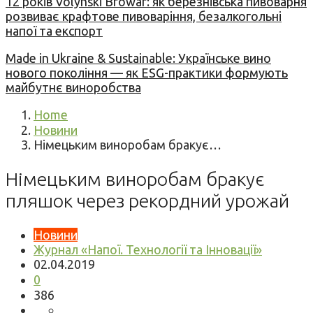
12 років Volynski Browar: як березнівська пивоварня
розвиває крафтове пивоваріння, безалкогольні
напої та експорт
Made in Ukraine & Sustainable: Українське вино
нового покоління — як ESG-практики формують
майбутнє виноробства
Home
Новини
Німецьким виноробам бракує…
Німецьким виноробам бракує
пляшок через рекордний урожай
Новини
Журнал «Напої. Технології та Інновації»
02.04.2019
0
386