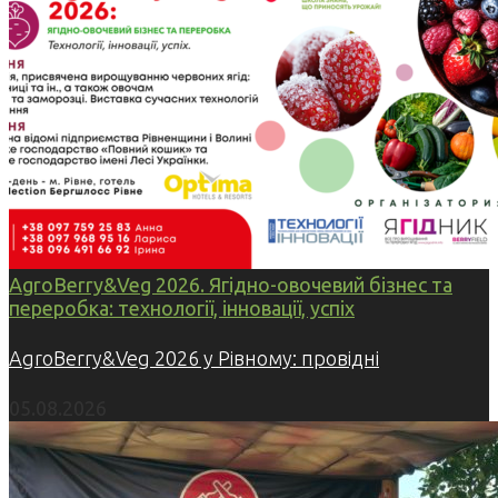
AgroBerry&Veg 2026. Ягідно-овочевий бізнес та
переробка: технології, інновації, успіх
AgroBerry&Veg 2026 у Рівному: провідні
05.08.2026