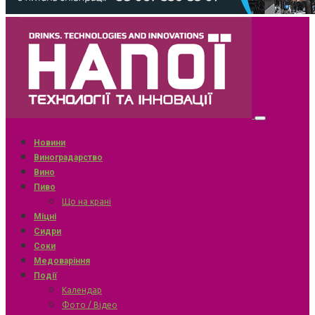
Новини
Виноградарство
Вино
Пиво
Що на крані
Міцні
Сидри
Соки
Медоваріння
Події
Календар
Фото / Відео