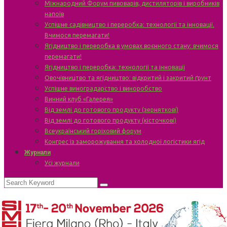
Міжнародний Форум пивоварів, дистиляторів і виробників
напоїв
Успішне садівництво і переробка: технології та інновації.
Вчимося перемагати!
Ягідництво і переробка в умовах воєнного стану: вчимося
перемагати!
Ягідництво і переробка: технології та інновації
Овочівництво та ягідництво: відкритий і закритий ґрунт
Успішне виноградарство і виноробство
Винний клуб «Галерея»
Від землі до готового продукту (зерняткові)
Від землі до готового продукту (кісточкові)
Всеукраїнський горіховий форум
Конгрес із заморожування та холодної логістики ягід
Журнали
Усі журнали