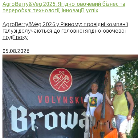
AgroBerry&Veg 2026. Ягідно-овочевий бізнес та
переробка: технології, інновації, успіх
AgroBerry&Veg 2026 у Рівному: провідні компанії
галузі долучаються до головної ягідно-овочевої
події року
05.08.2026