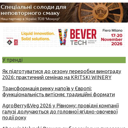
У тренді
Як підготуватися до сезону переробки винограду
2026: практичний семінар на KRITSKI WINERY
Трансформація ринку напоїв у Європі:
функціональність витісняє традиційні формати
AgroBerry&Veg 2026 у Рівному: провідні компанії
галузі долучаються до головної ягідно-овочевої
події року