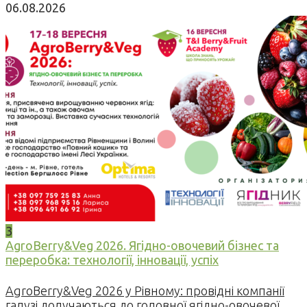
06.08.2026
3
AgroBerry&Veg 2026. Ягідно-овочевий бізнес та
переробка: технології, інновації, успіх
AgroBerry&Veg 2026 у Рівному: провідні компанії
галузі долучаються до головної ягідно-овочевої