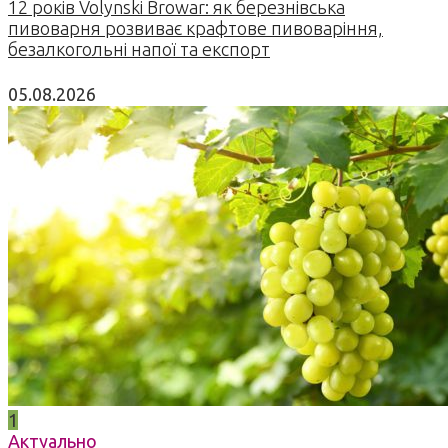
12 років Volynski Browar: як березнівська
пивоварня розвиває крафтове пивоваріння,
безалкогольні напої та експорт
05.08.2026
1
Актуально