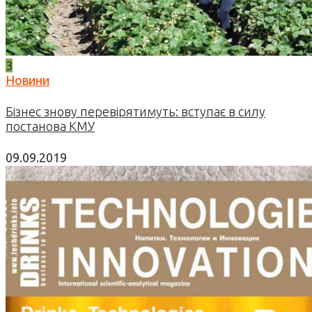
3
Новини
Бізнес знову перевірятимуть: вступає в силу
постанова КМУ
09.09.2019