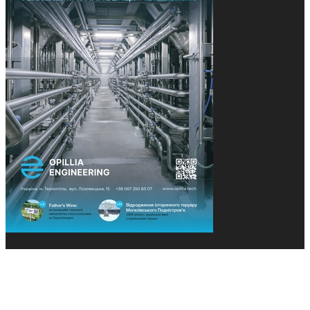
© 2013-2026 Засновники: Конєва К.В., Ящук Н.І.
Назва, концепція та дизайн проєктів медіагрупи
«Технології та Інновації» охороняється Законом