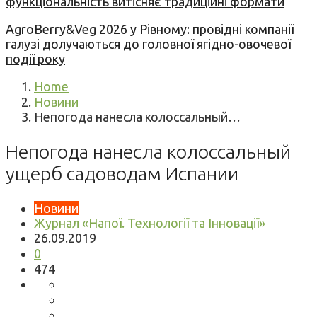
функціональність витісняє традиційні формати
AgroBerry&Veg 2026 у Рівному: провідні компанії
галузі долучаються до головної ягідно-овочевої
події року
Home
Новини
Непогода нанесла колоссальный…
Непогода нанесла колоссальный
ущерб садоводам Испании
Новини
Журнал «Напої. Технології та Інновації»
26.09.2019
0
474