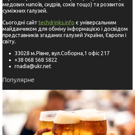
медових напоїв, сидрів, соків тощо) та розвиток
суміжних галузей.
Сьогодні сайт
techdrinks.info
є універсальним
майданчиком для обміну інформацією і досвідом
представників згаданих галузей України, Європи і
світу.
33028 м.Рівне, вул.Соборна,1 офіс 217
+38 068 568 5822
rnadia@ukr.net
Популярне