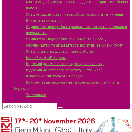
Міжнародний Форум пивоварів, дистиляторів і виробників
напоїв
Успішне садівництво і переробка: технології та інновації.
Вчимося перемагати!
Ягідництво і переробка в умовах воєнного стану: вчимося
перемагати!
Ягідництво і переробка: технології та інновації
Овочівництво та ягідництво: відкритий і закритий ґрунт
Успішне виноградарство і виноробство
Винний клуб «Галерея»
Від землі до готового продукту (зерняткові)
Від землі до готового продукту (кісточкові)
Всеукраїнський горіховий форум
Конгрес із заморожування та холодної логістики ягід
Журнали
Усі журнали