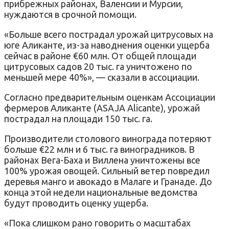
прибрежных районах, Валенсии и Мурсии,
нуждаются в срочной помощи.
«Больше всего пострадал урожай цитрусовых на
юге Аликанте, из-за наводнения оценки ущерба
сейчас в районе €60 млн. От общей площади
цитрусовых садов 20 тыс. га уничтожено по
меньшей мере 40%», — сказали в ассоциации.
Согласно предварительным оценкам Ассоциации
фермеров Аликанте (ASAJA Alicante), урожай
пострадал на площади 150 тыс. га.
Производители столового винограда потеряют
больше €22 млн и 6 тыс. га виноградников. В
районах Вега-Баха и Виллена уничтожены все
100% урожая овощей. Сильный ветер повредил
деревья манго и авокадо в Малаге и Гранаде. До
конца этой недели национальные ведомства
будут проводить оценку ущерба.
«Пока слишком рано говорить о масштабах