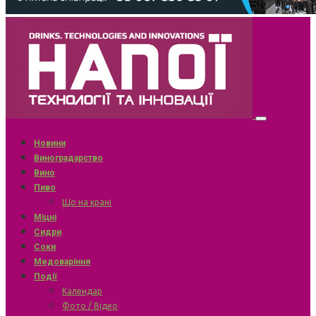
Новини
Виноградарство
Вино
Пиво
Що на крані
Міцні
Сидри
Соки
Медоваріння
Події
Календар
Фото / Відео