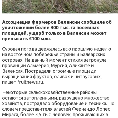
Ассоциация фермеров Валенсии сообщила об
уничтожении более 300 тыс. га посевных
площадей, ущерб только в Валенсии может
превысить €100 млн.
Суровая погода держалась всю прошлую неделю
на восточном побережье страны и Балеарских
островах. На данный момент стихия затронула
провинции Альмерия, Мурсия, Аликанте и
Валенсия. Пострадали огромные площади
выращивания фруктов, оливок и цитрусовых,
пишет fruitnews.ru.
Некоторые сельскохозяйственные районы
остаются затопленными, разрушено множество
хозяйств, пострадало оборудование и техника. По
словам представителя властей Фернандо Лопес
Мираса, более 3,5 тыс. человек, проживающих в