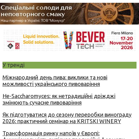
У тренді
Міжнародний день пива: виклики та нові
можливості українського пивоваріння
Не-Saccharomyces: як нетрадиційні дріжджі
змінюють сучасне пивоваріння
Як підготуватися до сезону переробки винограду
2026: практичний семінар на KRITSKI WINERY
Трансформація ринку напоїв у Європі: