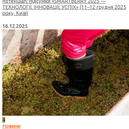
потенціал: підсумки «SMARTBERRY 2025 —
ТЕХНОЛОГІЇ. ІННОВАЦІЇ. УСПІХ» (11–12 грудня 2025
року, Київ)
16.12.2025
4
Новини