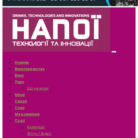
Новини
Виноградарство
Вино
Пиво
Що на крані
Міцні
Сидри
Соки
Медоваріння
Події
Календар
Фото / Відео