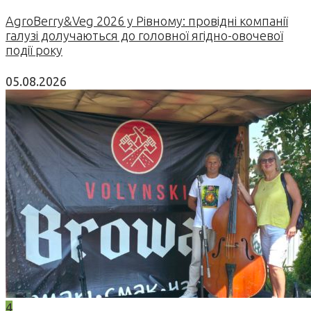
AgroBerry&Veg 2026 у Рівному: провідні компанії
галузі долучаються до головної ягідно-овочевої
події року
05.08.2026
4