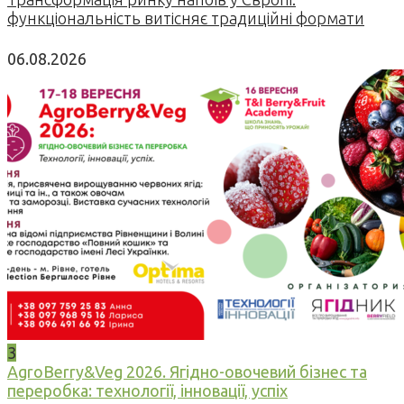
функціональність витісняє традиційні формати
06.08.2026
3
AgroBerry&Veg 2026. Ягідно-овочевий бізнес та
переробка: технології, інновації, успіх