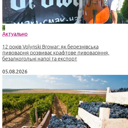
4
Актуально
12 років Volynski Browar: як березнівська
пивоварня розвиває крафтове пивоваріння,
безалкогольні напої та експорт
05.08.2026