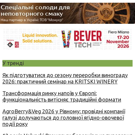
У тренді
Як підготуватися до сезону переробки винограду
2026: практичний семінар на KRITSKI WINERY
Трансформація ринку напоїв у Європі:
функціональність витісняє традиційні формати
AgroBerry&Veg 2026 у Рівному: провідні компанії
галузі долучаються до головної ягідно-овочевої
події року