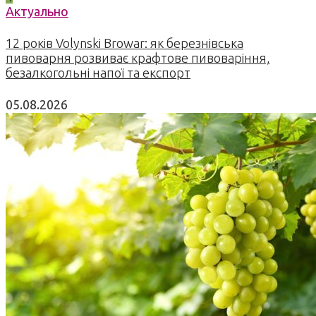
Актуально
12 років Volynski Browar: як березнівська
пивоварня розвиває крафтове пивоваріння,
безалкогольні напої та експорт
05.08.2026