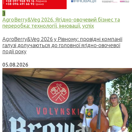
3
AgroBerry&Veg 2026. Ягідно-овочевий бізнес та
переробка: технології, інновації, успіх
AgroBerry&Veg 2026 у Рівному: провідні компанії
галузі долучаються до головної ягідно-овочевої
події року
05.08.2026