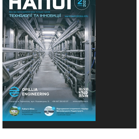
© 2013-2026 Засновники: Конєва К.В., Ящук Н.І.