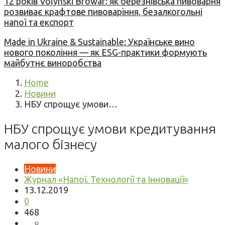
12 років Volynski Browar: як березнівська пивоварня
розвиває крафтове пивоваріння, безалкогольні
напої та експорт
Made in Ukraine & Sustainable: Українське вино
нового покоління — як ESG-практики формують
майбутнє виноробства
Home
Новини
НБУ спрощує умови…
НБУ спрощує умови кредитування
малого бізнесу
Новини
Журнал «Напої. Технології та Інновації»
13.12.2019
0
468