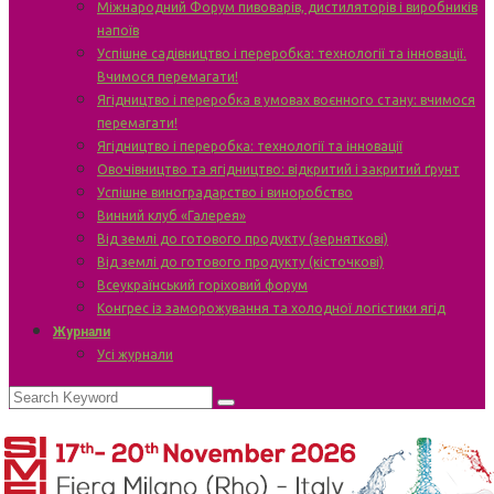
Міжнародний Форум пивоварів, дистиляторів і виробників
напоїв
Успішне садівництво і переробка: технології та інновації.
Вчимося перемагати!
Ягідництво і переробка в умовах воєнного стану: вчимося
перемагати!
Ягідництво і переробка: технології та інновації
Овочівництво та ягідництво: відкритий і закритий ґрунт
Успішне виноградарство і виноробство
Винний клуб «Галерея»
Від землі до готового продукту (зерняткові)
Від землі до готового продукту (кісточкові)
Всеукраїнський горіховий форум
Конгрес із заморожування та холодної логістики ягід
Журнали
Усі журнали