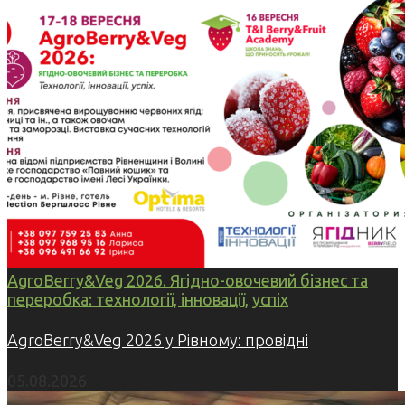
AgroBerry&Veg 2026. Ягідно-овочевий бізнес та
переробка: технології, інновації, успіх
AgroBerry&Veg 2026 у Рівному: провідні
05.08.2026