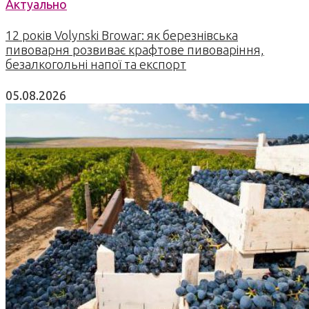
Актуально
12 років Volynski Browar: як березнівська
пивоварня розвиває крафтове пивоваріння,
безалкогольні напої та експорт
05.08.2026