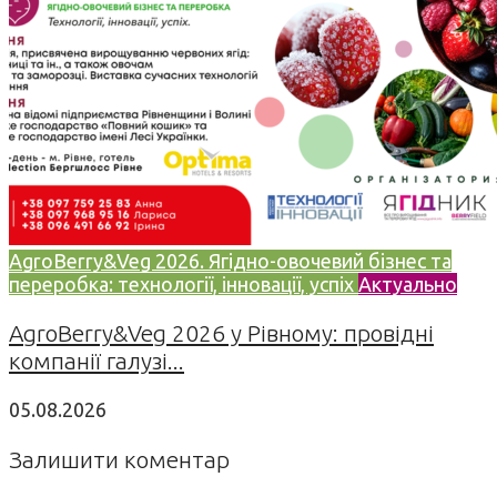
AgroBerry&Veg 2026. Ягідно-овочевий бізнес та
переробка: технології, інновації, успіх
Актуально
AgroBerry&Veg 2026 у Рівному: провідні
компанії галузі...
05.08.2026
Залишити коментар