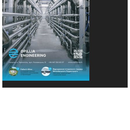
© 2013-2026 Засновники: Конєва К.В., Ящук Н.І.
Назва, концепція та дизайн проєктів медіагрупи
«Технології та Інновації» охороняється Законом
«Про авторське право». Редакція не відповідає за
тексти рекламних оголошень. Думка редакції
може не збігатися з точками зору авторів