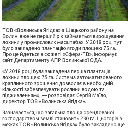
ТОВ «Волинська Ягідка» з Шацького району на
Волині вже не перший рік займається вирощування
лохини у промислових масштабах. У 2018 році тут
було закладено плантацію ягоди площею 75 га.
Про це йдеться в сюжеті «Сфера-ТВ», інформує
сайт Департаменту АПР Волинської ОДА.
«У 2018 році була закладена перша плантація
лохини площею 75 га. Система автоматизованого
краплинного зрошення дозволяє в необхідній
кількості забезпечувати рослини водою та
підживленням», — розповідає Сергій Маїло,
директор ТОВ «Волинська Ягідка».
Зазначається, що загальна площа орендованої
господарством землі становить 230 га. Цьогоріч в
межах ТОВ «Волинська Ягідка» було закладено ще