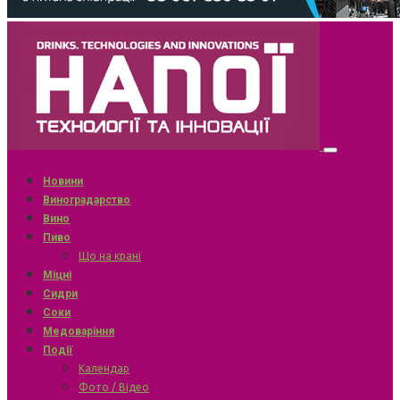
Новини
Виноградарство
Вино
Пиво
Що на крані
Міцні
Сидри
Соки
Медоваріння
Події
Календар
Фото / Відео