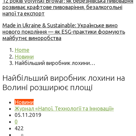
12 років Volynski Browar: як березнівська пивоварня
розвиває крафтове пивоваріння, безалкогольні
напої та експорт
Made in Ukraine & Sustainable: Українське вино
нового покоління — як ESG-практики формують
майбутнє виноробства
Home
Новини
Найбільший виробник лохини…
Найбільший виробник лохини на
Волині розширює площі
Новини
Журнал «Напої. Технології та Інновації»
05.11.2019
0
422