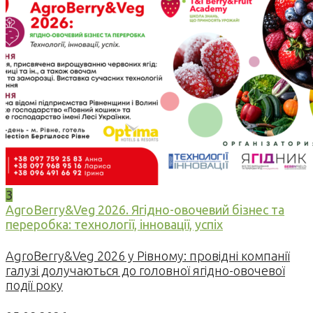
3
AgroBerry&Veg 2026. Ягідно-овочевий бізнес та
переробка: технології, інновації, успіх
AgroBerry&Veg 2026 у Рівному: провідні компанії
галузі долучаються до головної ягідно-овочевої
події року