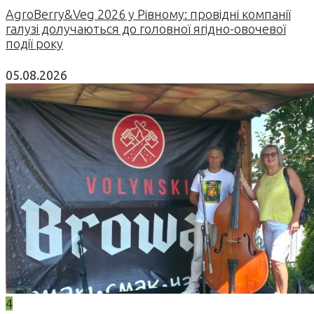
AgroBerry&Veg 2026 у Рівному: провідні компанії
галузі долучаються до головної ягідно-овочевої
події року
05.08.2026
4