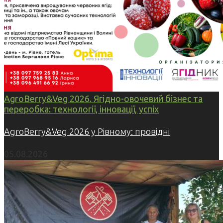
AgroBerry&Veg 2026. Ягідно-овочевий бізнес та
переробка: технології, інновації, успіх
AgroBerry&Veg 2026 у Рівному: провідні
05.08.2026