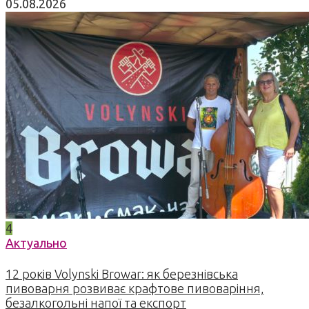
05.08.2026
4
Актуально
12 років Volynski Browar: як березнівська
пивоварня розвиває крафтове пивоваріння,
безалкогольні напої та експорт