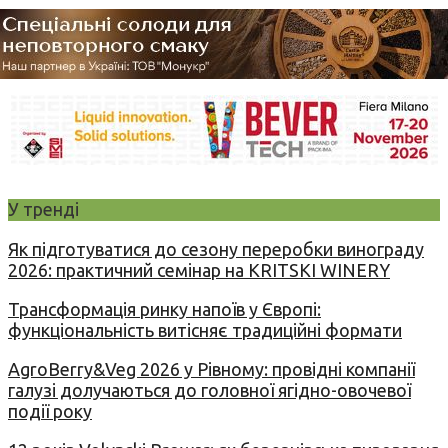
У тренді
Як підготуватися до сезону переробки винограду
2026: практичний семінар на KRITSKI WINERY
Трансформація ринку напоїв у Європі:
функціональність витісняє традиційні формати
AgroBerry&Veg 2026 у Рівному: провідні компанії
галузі долучаються до головної ягідно-овочевої
події року