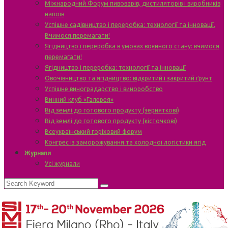
Міжнародний Форум пивоварів, дистиляторів і виробників
напоїв
Успішне садівництво і переробка: технології та інновації.
Вчимося перемагати!
Ягідництво і переробка в умовах воєнного стану: вчимося
перемагати!
Ягідництво і переробка: технології та інновації
Овочівництво та ягідництво: відкритий і закритий ґрунт
Успішне виноградарство і виноробство
Винний клуб «Галерея»
Від землі до готового продукту (зерняткові)
Від землі до готового продукту (кісточкові)
Всеукраїнський горіховий форум
Конгрес із заморожування та холодної логістики ягід
Журнали
Усі журнали