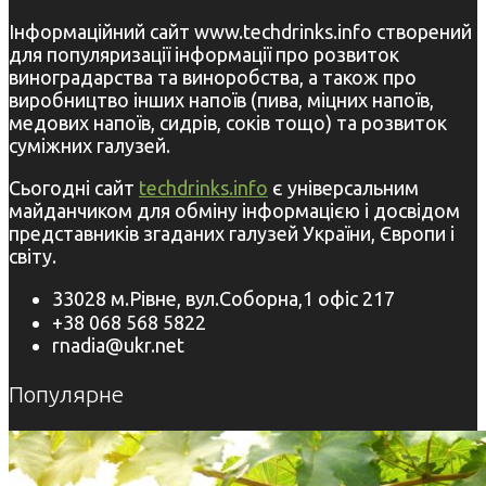
Інформаційний сайт www.techdrinks.info створений
для популяризації інформації про розвиток
виноградарства та виноробства, а також про
виробництво інших напоїв (пива, міцних напоїв,
медових напоїв, сидрів, соків тощо) та розвиток
суміжних галузей.
Сьогодні сайт
techdrinks.info
є універсальним
майданчиком для обміну інформацією і досвідом
представників згаданих галузей України, Європи і
світу.
33028 м.Рівне, вул.Соборна,1 офіс 217
+38 068 568 5822
rnadia@ukr.net
Популярне