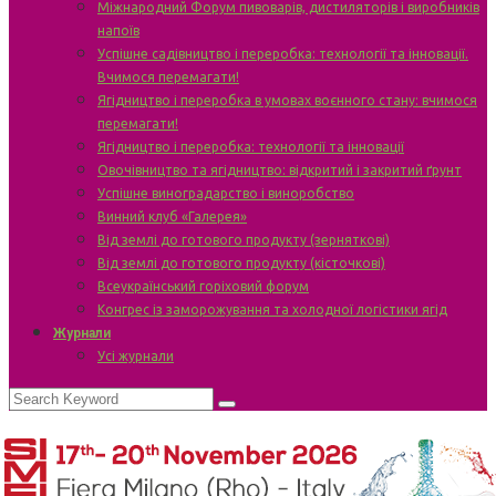
Міжнародний Форум пивоварів, дистиляторів і виробників
напоїв
Успішне садівництво і переробка: технології та інновації.
Вчимося перемагати!
Ягідництво і переробка в умовах воєнного стану: вчимося
перемагати!
Ягідництво і переробка: технології та інновації
Овочівництво та ягідництво: відкритий і закритий ґрунт
Успішне виноградарство і виноробство
Винний клуб «Галерея»
Від землі до готового продукту (зерняткові)
Від землі до готового продукту (кісточкові)
Всеукраїнський горіховий форум
Конгрес із заморожування та холодної логістики ягід
Журнали
Усі журнали