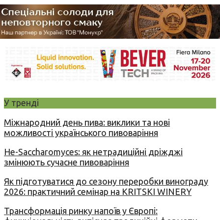
У тренді
Міжнародний день пива: виклики та нові
можливості українського пивоваріння
Не-Saccharomyces: як нетрадиційні дріжджі
змінюють сучасне пивоваріння
Як підготуватися до сезону переробки винограду
2026: практичний семінар на KRITSKI WINERY
Трансформація ринку напоїв у Європі: