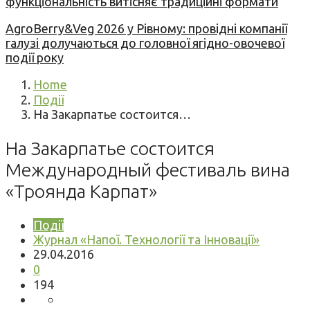
функціональність витісняє традиційні формати
AgroBerry&Veg 2026 у Рівному: провідні компанії
галузі долучаються до головної ягідно-овочевої
події року
Home
Події
На Закарпатье состоится…
На Закарпатье состоится
Международный фестиваль вина
«Троянда Карпат»
Події
Журнал «Напої. Технології та Інновації»
29.04.2016
0
194