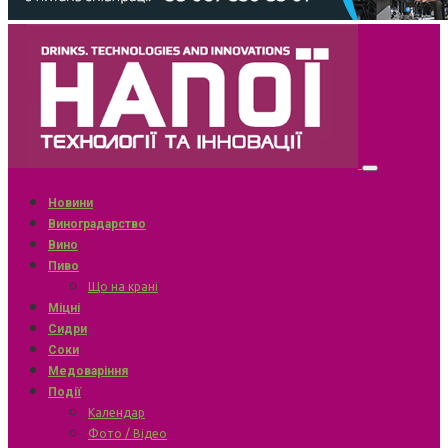
Новини
Виноградарство
Вино
Пиво
Що на крані
Міцні
Сидри
Соки
Медоваріння
Події
Календар
Фото / Відео