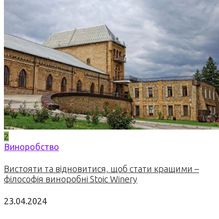
2
Виноробство
Вистояти та відновитися, щоб стати кращими –
філософія виноробні Stoic Winery
23.04.2024