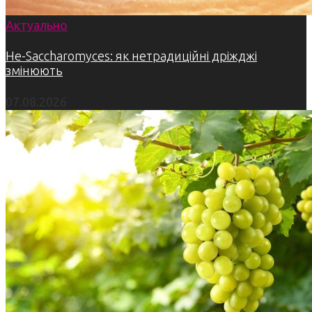
Актуально
Не-Saccharomyces: як нетрадиційні дріжджі
змінюють
07.08.2026