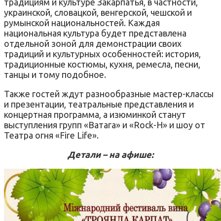
традициям и культуре Закарпатья, в частности,
украинской, словацкой, венгерской, чешской и
румынской национальностей. Каждая
национальная культура будет представлена ​​
отдельной зоной для демонстрации своих
традиций и культурных особенностей: история,
традиционные костюмы, кухня, ремесла, песни,
танцы и тому подобное.
Также гостей ждут разнообразные мастер-классы
и презентации, театральные представления и
концертная программа, а изюминкой станут
выступления групп «Ватага» и «Rock-H» и шоу от
Театра огня «Fire Life».
Детали – на афише: