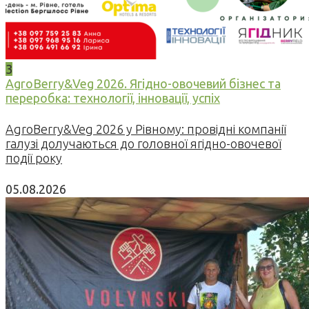
3
AgroBerry&Veg 2026. Ягідно-овочевий бізнес та
переробка: технології, інновації, успіх
AgroBerry&Veg 2026 у Рівному: провідні компанії
галузі долучаються до головної ягідно-овочевої
події року
05.08.2026