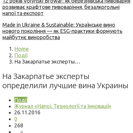
12 років Volynski Browar: як березнівська пивоварня
розвиває крафтове пивоваріння, безалкогольні
напої та експорт
Made in Ukraine & Sustainable: Українське вино
нового покоління — як ESG-практики формують
майбутнє виноробства
Home
Події
На Закарпатье эксперты…
На Закарпатье эксперты
определили лучшие вина Украины
Події
Журнал «Напої. Технології та Інновації»
26.11.2016
0
268