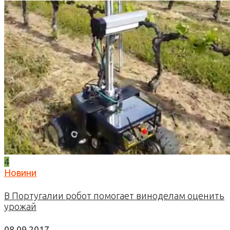
4
Новини
В Португалии робот помогает виноделам оценить
урожай
08.09.2017