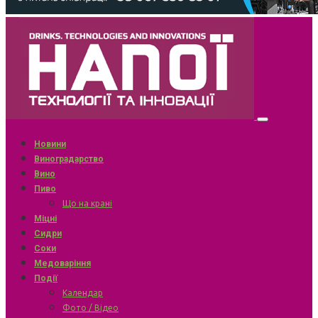
Новини
Виноградарство
Вино
Пиво
Що на крані
Міцні
Сидри
Соки
Медоваріння
Події
Календар
Фото / Відео