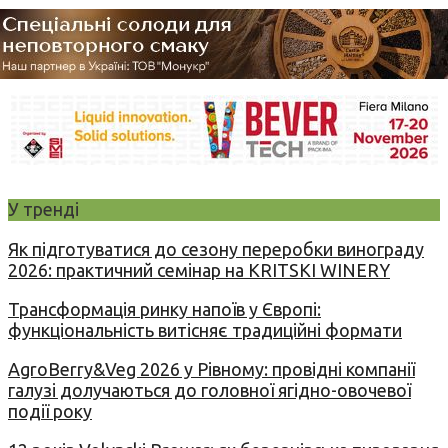
У тренді
Як підготуватися до сезону переробки винограду
2026: практичний семінар на KRITSKI WINERY
Трансформація ринку напоїв у Європі:
функціональність витісняє традиційні формати
AgroBerry&Veg 2026 у Рівному: провідні компанії
галузі долучаються до головної ягідно-овочевої
події року