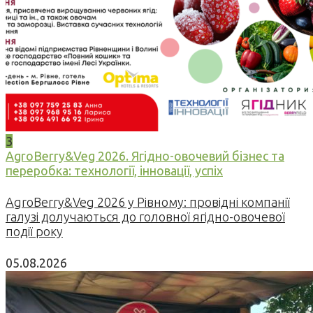
3
AgroBerry&Veg 2026. Ягідно-овочевий бізнес та
переробка: технології, інновації, успіх
AgroBerry&Veg 2026 у Рівному: провідні компанії
галузі долучаються до головної ягідно-овочевої
події року
05.08.2026