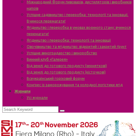
Міжнародний Форум пивоварів, дистиляторів і виробників
напоїв
Успішне садівництво і переробка: технології та інновації.
Вчимося перемагати!
Ягідництво і переробка в умовах воєнного стану: вчимося
перемагати!
Ягідництво і переробка: технології та інновації
Овочівництво та ягідництво: відкритий і закритий ґрунт
Успішне виноградарство і виноробство
Винний клуб «Галерея»
Від землі до готового продукту (зерняткові)
Від землі до готового продукту (кісточкові)
Всеукраїнський горіховий форум
Конгрес із заморожування та холодної логістики ягід
Журнали
Усі журнали