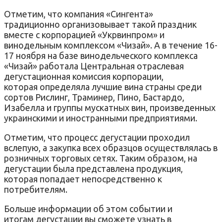
Отметим, что компания «Сингента»
традиционно организовывает такой праздник
вместе с корпорацией «Укрвинпром» и
винодельным комплексом «Чизай». А в течение 16-
17 ноября на базе винодельческого комплекса
«Чизай» работала Центральная отраслевая
дегустационная комиссия корпорации,
которая определяла лучшие вина страны среди
сортов Рислинг, Траминер, Пино, Бастардо,
Изабелла и группы мускатных вин, произведенных
украинскими и иностранными предприятиями.
Отметим, что процесс дегустации проходил
вслепую, а закупка всех образцов осуществлялась в
розничных торговых сетях. Таким образом, на
дегустации была представлена продукция,
которая попадает непосредственно к
потребителям.
Больше информации об этом событии и
итогам дегустации вы сможете узнать в