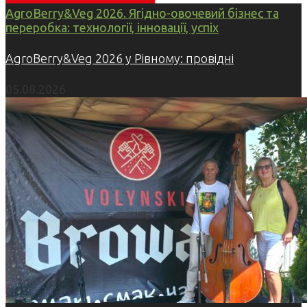
AgroBerry&Veg 2026. Ягідно-овочевий бізнес та
переробка: технології, інновації, успіх
AgroBerry&Veg 2026 у Рівному: провідні
05.08.2026