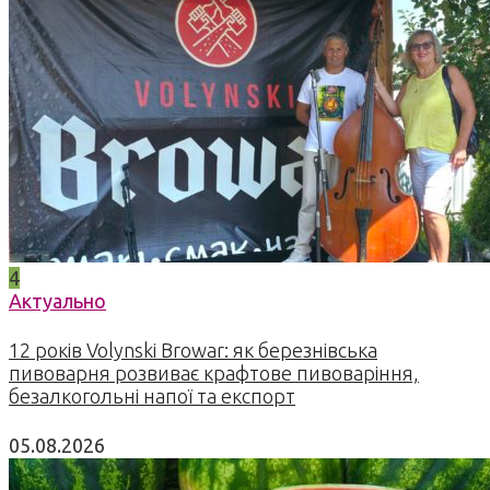
4
Актуально
12 років Volynski Browar: як березнівська
пивоварня розвиває крафтове пивоваріння,
безалкогольні напої та експорт
05.08.2026