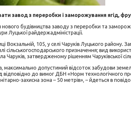
ати завод з переробки і заморожування ягід, фрук
нового будівництва заводу з переробки та замороже
ури Луцької райдержадміністрації.
ці Вокзальній, 105, у селі Чаруків Луцького району.
лі сільськогосподарського призначення; вид викорис
ла Чаруків, затвердженому рішенням Чаруківської сіль
в, максимально допустимий відсоток забудови земель
руд відповідно до вимог ДБН «Норм технологічного п
ітарно-захисна зона – 50 метрів», – йдеться в повідо