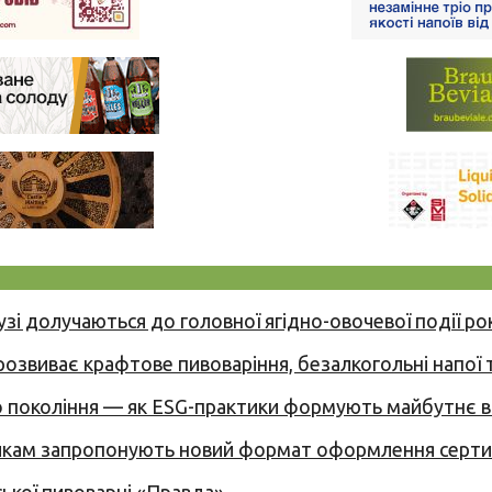
узі долучаються до головної ягідно-овочевої події ро
 розвиває крафтове пивоваріння, безалкогольні напої 
вого покоління — як ESG-практики формують майбутнє
никам запропонують новий формат оформлення сертиф