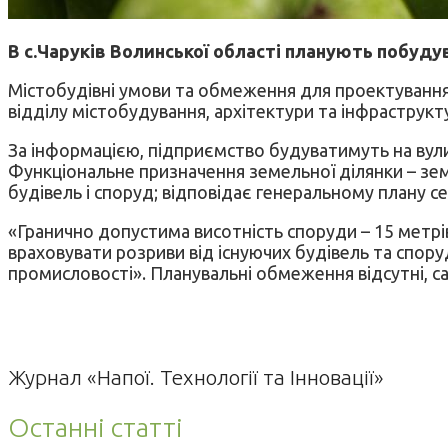
В с.Чаруків Волинської області планують побудув
Містобудівні умови та обмеження для проектування 
відділу містобудування, архітектури та інфраструкт
За інформацією, підприємство будуватимуть на вули
Функціональне призначення земельної ділянки – зем
будівель і споруд; відповідає генеральному плану се
«Гранично допустима висотність споруди – 15 метрі
враховувати розриви від існуючих будівель та спо
промисловості». Планувальні обмеження відсутні, сан
Журнал «Напої. Технології та Інновації»
Останні статті