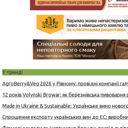
У тренді
AgroBerry&Veg 2026 у Рівному: провідні компанії гал
12 років Volynski Browar: як березнівська пивоварня
Made in Ukraine & Sustainable: Українське вино но
Спрощення експорту українських вин до ЄС: вироб