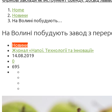
Фірмові заклади як інструмент бренду: досвід львів
Home
Новини
На Волині побудують…
На Волині побудують завод з переро
Новини
Журнал «Напої. Технології та Інновації»
14.08.2019
0
695