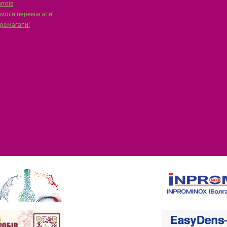
апоїв
чимося перемагати!
еремагати!