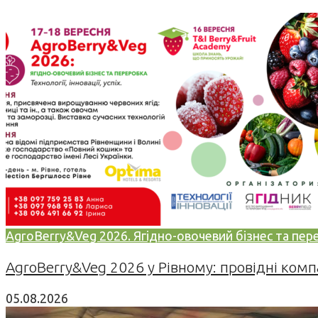
AgroBerry&Veg 2026. Ягідно-овочевий бізнес та переро
AgroBerry&Veg 2026 у Рівному: провідні компан
05.08.2026