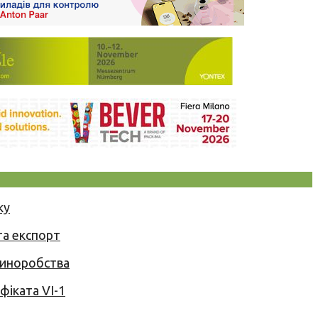
ку
та експорт
 виноробства
іката VI-1