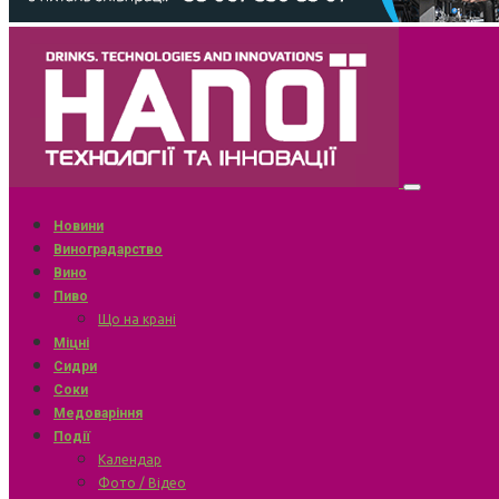
Новини
Виноградарство
Вино
Пиво
Що на крані
Міцні
Сидри
Соки
Медоваріння
Події
Календар
Фото / Відео