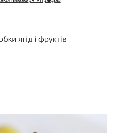
ської пивоварні «Правда»
бки ягід і фруктів