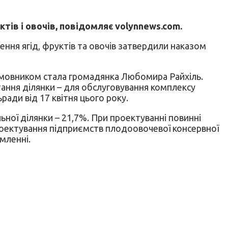
тів і овочів, повідомляє volynnews.com.
ння ягід, фруктів та овочів затвердили наказом
 Замовником стала громадянка Любомира Райхіль.
тання ділянки – для обслуговування комплексу
ради від 17 квітня цього року.
ної ділянки – 21,7%. При проектуванні повинні
роектування підприємств плодоовочевої консервної
мленні.