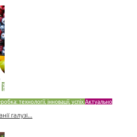
бка: технології, інновації, успіх
Актуально
ії галузі...