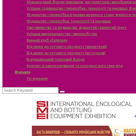
Міжнародний Форум пивоварів, дистиляторів і виробників н
Успішне садівництво і переробка: технології та інновації. В
Ягідництво і переробка в умовах воєнного стану: вчимося п
Ягідництво і переробка: технології та інновації
Овочівництво та ягідництво: відкритий і закритий ґрунт
Успішне виноградарство і виноробство
Винний клуб «Галерея»
Від землі до готового продукту (зерняткові)
Від землі до готового продукту (кісточкові)
Всеукраїнський горіховий форум
Конгрес із заморожування та холодної логістики ягід
Журнали
Усі журнали