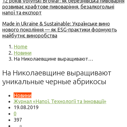
12 років Volynski Browar: як березнівська пивоварня
розвиває крафтове пивоваріння, безалкогольні
напої та експорт
Made in Ukraine & Sustainable: Українське вино
нового покоління — як ESG-практики формують
майбутнє виноробства
Home
Новини
На Николаевщине выращивают…
На Николаевщине выращивают
уникальные черные абрикосы
Новини
Журнал «Напої. Технології та Інновації»
19.08.2019
0
397