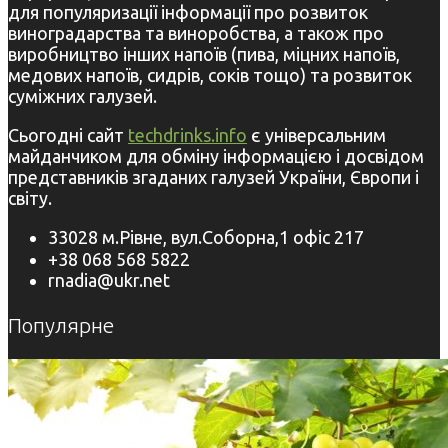
для популяризації інформації про розвиток
виноградарства та виноробства, а також про
виробництво інших напоїв (пива, міцних напоїв,
медових напоїв, сидрів, соків тощо) та розвиток
суміжних галузей.
Сьогодні сайт
techdrinks.info
є універсальним
майданчиком для обміну інформацією і досвідом
представників згаданих галузей України, Європи і
світу.
33028 м.Рівне, вул.Соборна,1 офіс 217
+38 068 568 5822
rnadia@ukr.net
Популярне