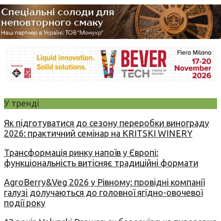
У тренді
Як підготуватися до сезону переробки винограду
2026: практичний семінар на KRITSKI WINERY
Трансформація ринку напоїв у Європі:
функціональність витісняє традиційні формати
AgroBerry&Veg 2026 у Рівному: провідні компанії
галузі долучаються до головної ягідно-овочевої
події року