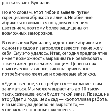
рассказывает Бушилов.
По его словам, этот гибрид вывели путем
скрещивания абрикоса и алычи. Необычные
абрикосы отличаются поздним весенним
цветением, поэтому более защищены от
возможных заморозков.
В свое время Бушилов увидел такие абрикосы в
одном из садов и загорелся развести такие же у
себя. Ему это удалось. Итак, сегодня предприятие
имеет возможность выращивать и реализовать
такие саженцы всем желающим. Цены на них
практически такие же, как и на привычные
потребителю желтые и оранжевые абрикосы.
«Единственное, что требуется — желание этим
заниматься. Мы можем вырастить до 10 тысяч
таких саженцев, если будет такой заказ. Правда, на
это уйдет 2 года. Ведь сад — кропотливая работа,
и за месяц-два дерево не вырастет», —
утверждает агроном-саженцевед.