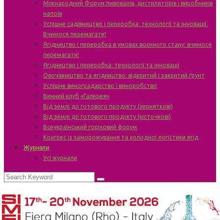
Міжнародний Форум пивоварів, дистиляторів і виробників
напоїв
Успішне садівництво і переробка: технології та інновації.
Вчимося перемагати!
Ягідництво і переробка в умовах воєнного стану: вчимося
перемагати!
Ягідництво і переробка: технології та інновації
Овочівництво та ягідництво: відкритий і закритий ґрунт
Успішне виноградарство і виноробство
Винний клуб «Галерея»
Від землі до готового продукту (зерняткові)
Від землі до готового продукту (кісточкові)
Всеукраїнський горіховий форум
Конгрес із заморожування та холодної логістики ягід
Журнали
Усі журнали