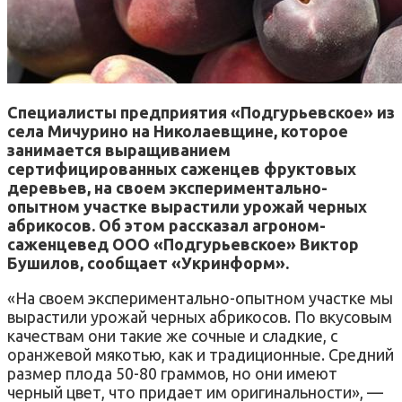
Специалисты предприятия «Подгурьевское» из
села Мичурино на Николаевщине, которое
занимается выращиванием
сертифицированных саженцев фруктовых
деревьев, на своем экспериментально-
опытном участке вырастили урожай черных
абрикосов. Об этом рассказал агроном-
саженцевед ООО «Подгурьевское» Виктор
Бушилов, сообщает «Укринформ».
«На своем экспериментально-опытном участке мы
вырастили урожай черных абрикосов. По вкусовым
качествам они такие же сочные и сладкие, с
оранжевой мякотью, как и традиционные. Средний
размер плода 50-80 граммов, но они имеют
черный цвет, что придает им оригинальности», —