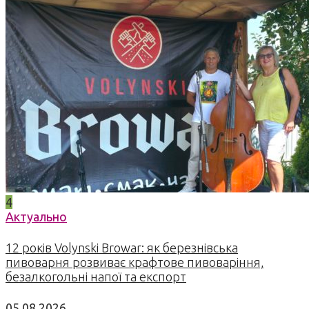
4
Актуально
12 років Volynski Browar: як березнівська
пивоварня розвиває крафтове пивоваріння,
безалкогольні напої та експорт
05.08.2026