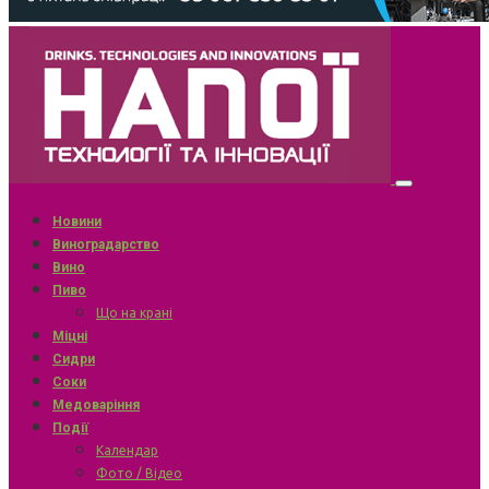
Новини
Виноградарство
Вино
Пиво
Що на крані
Міцні
Сидри
Соки
Медоваріння
Події
Календар
Фото / Відео