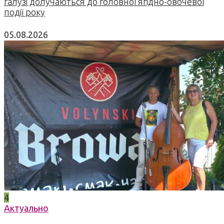
галузі долучаються до головної ягідно-овочевої
події року
05.08.2026
4
Актуально