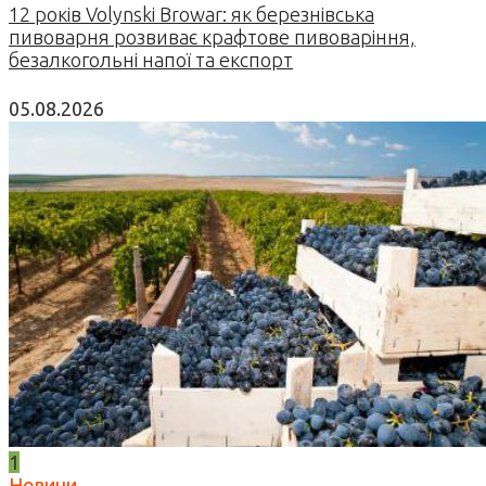
12 років Volynski Browar: як березнівська
пивоварня розвиває крафтове пивоваріння,
безалкогольні напої та експорт
05.08.2026
1
Новини