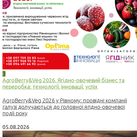
3
AgroBerry&Veg 2026. Ягідно-овочевий бізнес та
переробка: технології, інновації, успіх
AgroBerry&Veg 2026 у Рівному: провідні компанії
галузі долучаються до головної ягідно-овочевої
події року
05.08.2026