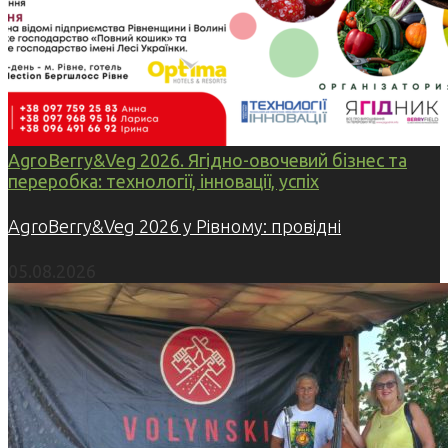
AgroBerry&Veg 2026. Ягідно-овочевий бізнес та
переробка: технології, інновації, успіх
AgroBerry&Veg 2026 у Рівному: провідні
05.08.2026