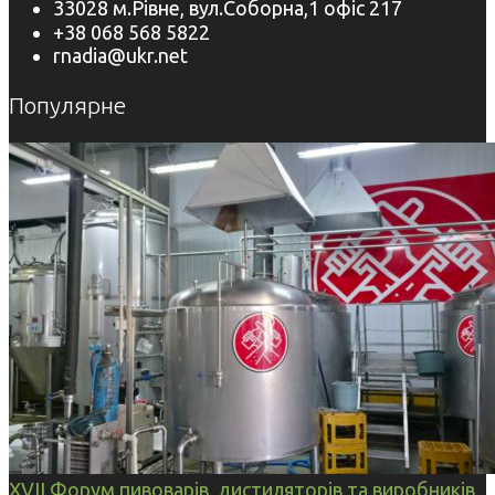
33028 м.Рівне, вул.Соборна,1 офіс 217
+38 068 568 5822
rnadia@ukr.net
Популярне
XVII Форум пивоварів, дистиляторів та виробників