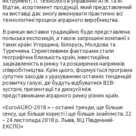
інструмент; IT технології в управлінні АПК та ін.
Відтак, асортимент продукції, який представлений
на виставці дає змогу виконувати практично всі
технологічні процеси аграрного виробництва.
В рамках виставки традиційно буде представлена
польська експозиція, а також запрошені компанії з
таких країн: Угорщина, Білорусь, Молдова та
Туреччина. Сприятливими факторами стали
географічна близькість країн, інвестиційна
зацікавленість в ринку та розширення напрямків
співробітництва. Крім цього, формується програма
супутніх заходів з урахуванням останніх тенденцій
розвитку галузі, де будуть відбуватися B2B-
зустрічі, презентації та дискусії між
представниками аграрного ринку різних країн.
«EuroAGRO-2018 » – останні тренди, ще більше
сенсу, ще більше користі і ще більше знайомств. 22
– 24 листопада 2018 р. Львів, ВЦ Південний-
ЕКСПО»