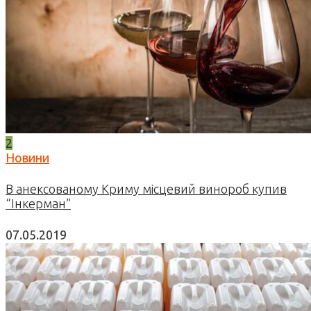
2
Новини
В анексованому Криму місцевий винороб купив
“Інкерман”
07.05.2019