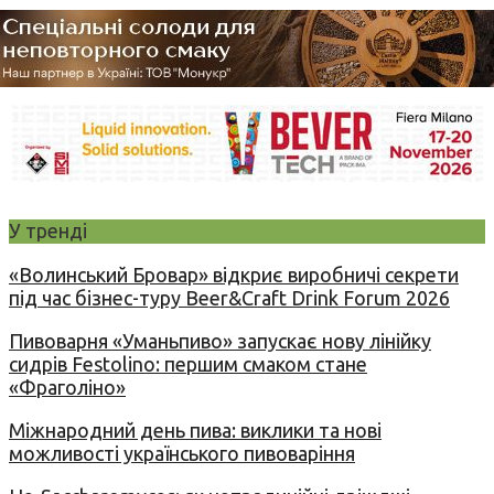
У тренді
«Волинський Бровар» відкриє виробничі секрети
під час бізнес-туру Beer&Craft Drink Forum 2026
Пивоварня «Уманьпиво» запускає нову лінійку
сидрів Festolino: першим смаком стане
«Фраголіно»
Міжнародний день пива: виклики та нові
можливості українського пивоваріння