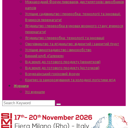
Міжнародний Форум пивоварів, дистиляторів і виробників
напоїв
Успішне садівництво і переробка: технології та інновації.
Вчимося перемагати!
Ягідництво і переробка в умовах воєнного стану: вчимося
перемагати!
Ягідництво і переробка: технології та інновації
Овочівництво та ягідництво: відкритий і закритий ґрунт
Успішне виноградарство і виноробство
Винний клуб «Галерея»
Від землі до готового продукту (зерняткові)
Від землі до готового продукту (кісточкові)
Всеукраїнський горіховий форум
Конгрес із заморожування та холодної логістики ягід
Журнали
Усі журнали