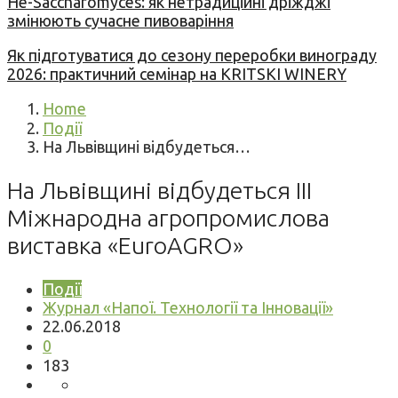
Не-Saccharomyces: як нетрадиційні дріжджі
змінюють сучасне пивоваріння
Як підготуватися до сезону переробки винограду
2026: практичний семінар на KRITSKI WINERY
Home
Події
На Львівщині відбудеться…
На Львівщині відбудеться III
Міжнародна агропромислова
виставка «EuroAGRO»
Події
Журнал «Напої. Технології та Інновації»
22.06.2018
0
183