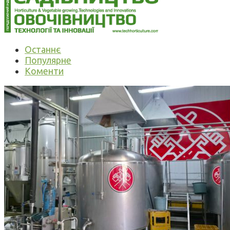
Останнє
Популярне
Коменти