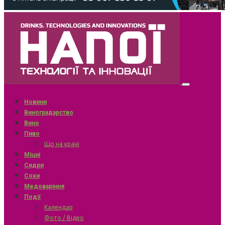
Новини
Виноградарство
Вино
Пиво
Що на крані
Міцні
Сидри
Соки
Медоваріння
Події
Календар
Фото / Відео