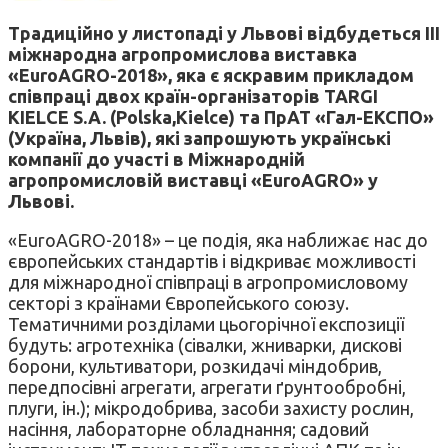
Традиційно у листопаді у Львові відбудеться III
міжнародна агропромислова виставка
«EuroAGRO-2018», яка є яскравим прикладом
співпраці двох країн-організаторів TARGI
KIELCE S.A. (Polska,Kielce) та ПрАТ «Гал-ЕКСПО»
(Україна, Львів), які запрошують українські
компанії до участі в Міжнародній
агропромисловій виставці «EuroAGRO» у
Львові.
«EuroAGRO-2018» – це подія, яка наближає нас до
європейських стандартів і відкриває можливості
для міжнародної співпраці в агропромисловому
секторі з країнами Європейського союзу.
Тематичними розділами цьогорічної експозиції
будуть: агротехніка (сівалки, жниварки, дискові
борони, культиватори, розкидачі міндобрив,
передпосівні агрегати, агрегати ґрунтообробні,
плуги, ін.); мікродобрива, засоби захисту рослин,
насіння, лабораторне обладнання; садовий