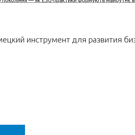
вого покоління — як ESG-практики формують майбутнє
цкий инструмент для развития бизн