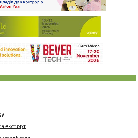
ку
та експорт