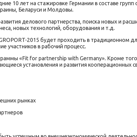
дние 10 лет на стажировке Германии в составе груп
краины, Беларуси и Молдовы.
звития делового партнерства, поиска новых и расш
еса, новых технологий, оборудования и т.д.
ках AGROPORT-2015 будет проходить в традиционном
е участников в рабочий процесс.
аммы «Fit for partnership with Germany». Кроме тог
ающиеся установления и развития кооперационных с
нешних рынках
артнеров
ы быть успешным во внешнеэкономической деятельно