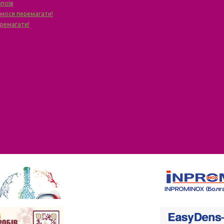
апоїв
чимося перемагати!
еремагати!