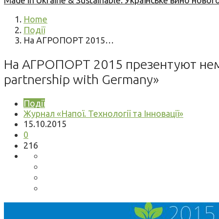
Made in Ukraine & Sustainable: Українське вино но
Home
Події
На АГРОПОРТ 2015…
На АГРОПОРТ 2015 презентуют неме
partnership with Germany»
Події
Журнал «Напої. Технології та Інновації»
15.10.2015
0
216