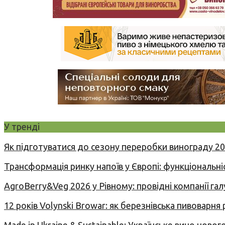
У тренді
Як підготуватися до сезону переробки винограду 2
Трансформація ринку напоїв у Європі: функціональні
AgroBerry&Veg 2026 у Рівному: провідні компанії гал
12 років Volynski Browar: як березнівська пивоварня