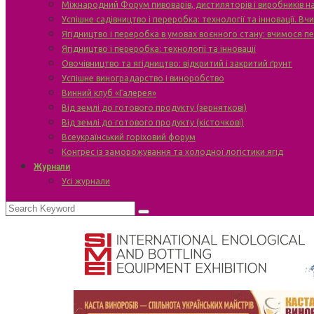
Міжнародний Форум пивоварів, дистиляторів і виробників н
Успішне садівництво і переробка: технології та інновації. В
Ягідництво і переробка в умовах воєнного стану: вчимося п
Ягідництво і переробка: технології та інновації
Овочівництво та ягідництво: відкритий і закритий ґрунт
Успішне виноградарство і виноробство
Винний клуб «Галерея»
Від землі до готового продукту (зерняткові)
Від землі до готового продукту (кісточкові)
Всеукраїнський горіховий форум
Конгрес із заморожування та холодної логістики ягід
Журнали
Усі журнали