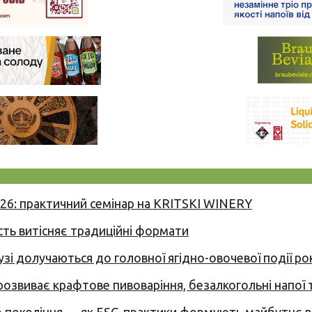
026: практичний семінар на KRITSKI WINERY
сть витісняє традиційні формати
узі долучаються до головної ягідно-овочевої події ро
 розвиває крафтове пивоваріння, безалкогольні напої 