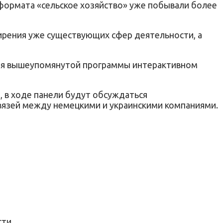
п формата «сельское хозяйство» уже побывали более
ирения уже существующих сфер деятельности, а
 для вышеупомянутой программы интерактивном
о, в ходе панели будут обсуждаться
вязей между немецкими и украинскими компаниями.
сти