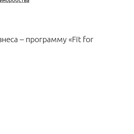
 виноробства
еса – программу «Fit for