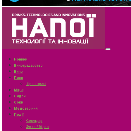
Новини
Виноградарство
Вино
Пиво
Що на крані
Міцні
Сидри
Соки
Медоваріння
Події
Календар
Фото / Відео