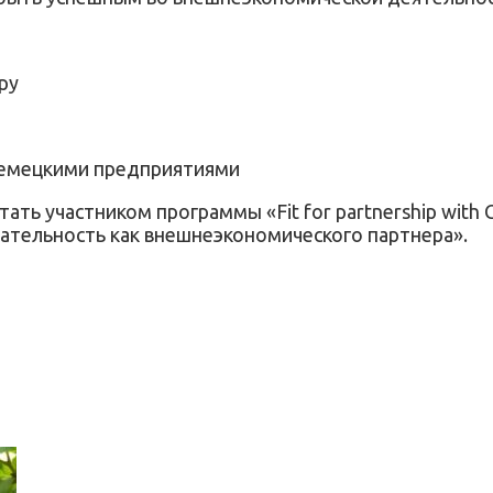
ру
 немецкими предприятиями
тать участником программы «Fit for partnership wi
кательность как внешнеэкономического партнера».