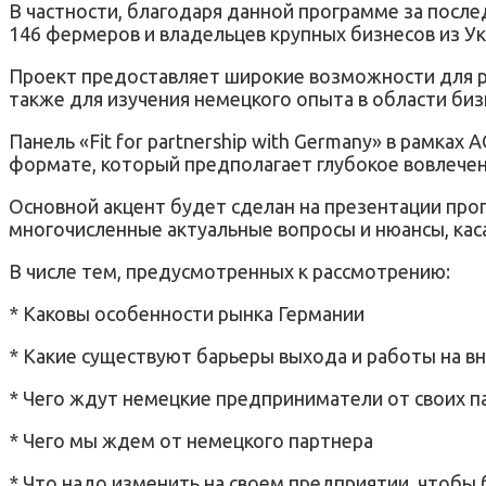
В частности, благодаря данной программе за после
146 фермеров и владельцев крупных бизнесов из У
Проект предоставляет широкие возможности для ра
также для изучения немецкого опыта в области бизн
Панель «Fit for partnership with Germany» в рам
формате, который предполагает глубокое вовлечени
Основной акцент будет сделан на презентации прогр
многочисленные актуальные вопросы и нюансы, кас
В числе тем, предусмотренных к рассмотрению:
* Каковы особенности рынка Германии
* Какие существуют барьеры выхода и работы на в
* Чего ждут немецкие предприниматели от своих п
* Чего мы ждем от немецкого партнера
* Что надо изменить на своем предприятии, чтоб