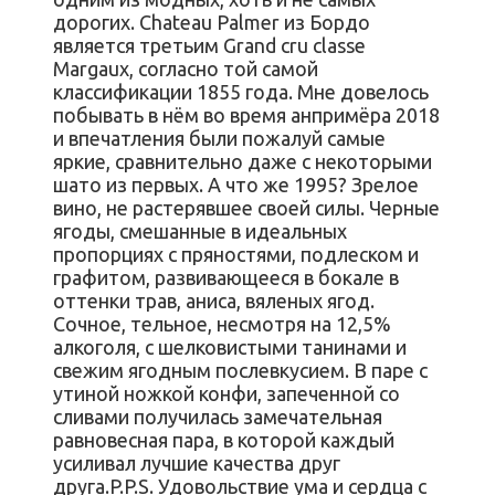
дорогих. Chateau Palmer из Бордо
является третьим Grand сru classe
Margaux, согласно той самой
классификации 1855 года. Мне довелось
побывать в нём во время анпримёра 2018
и впечатления были пожалуй самые
яркие, сравнительно даже с некоторыми
шато из первых. А что же 1995? Зрелое
вино, не растерявшее своей силы. Черные
ягоды, смешанные в идеальных
пропорциях с пряностями, подлеском и
графитом, развивающееся в бокале в
оттенки трав, аниса, вяленых ягод.
Сочное, тельное, несмотря на 12,5%
алкоголя, с шелковистыми танинами и
свежим ягодным послевкусием. В паре с
утиной ножкой конфи, запеченной со
сливами получилась замечательная
равновесная пара, в которой каждый
усиливал лучшие качества друг
друга.P.P.S. Удовольствие ума и сердца с