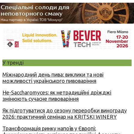
У тренді
Міжнародний день пива: виклики та нові
можливості українського пивоваріння
Не-Saccharomyces: як нетрадиційні дріжджі
змінюють сучасне пивоваріння
Як підготуватися до сезону переробки винограду
2026: практичний семінар на KRITSKI WINERY
Трансформація ринку напоїв у Європі: