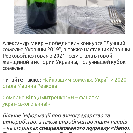
Александр Меер – победитель конкурса “Лучший
сомелье Украины 2019”, а также наставник Марины
Ревковой, которая в 2021 году стала второй
женщиной в истории Украины, получившей кубок
сомелье.
Читайте также:
Найкращим сомельє України 2020
стала Марина Ревкова
Сомельє Віта Дмитренко: «Я – фанатка
українського вина!»
Більше інформації про виноградарство та
виноробство, а також виробництво інших напоїв
– на сторінках
спеціалізованого журналу «Напої.