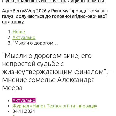
функціональність витісняє традиційні формати
AgroBerry&Veg 2026 у Рівному: провідні компанії
галузі долучаються до головної ягідно-овочевої
події року
Home
Актуально
“Мысли о дорогом…
“Мысли о дорогом вине, его
непростой судьбе с
жизнеутверждающим финалом”, –
Мнение сомелье Александра
Меера
Актуально
Журнал «Напої. Технології та Інновації»
04.11.2021