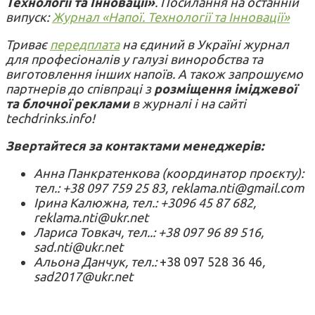
Технології та Інновації»
. Посилання на останній
випуск:
Журнал «Напої. Технології та Інновації»
Триває
передплата
на єдиний в Україні журнал
для професіоналів у галузі виноробства та
виготовлення інших напоїв. А також запрошуємо
партнерів до співпраці з
розміщення іміджевої
та блочної реклами
в журналі і на сайті
techdrinks.info!
Звертайтеся за контактами менеджерів:
Анна Панкратенкова (координатор проєкту):
тел.: +38 097 759 25 83, reklama.nti@gmail.com
Ірина Калюжна, тел.: +3096 45 87 682,
reklama.nti@ukr.net
Лариса Товкач, тел..: +38 097 96 89 516,
sad.nti@ukr.net
Альона Данчук, тел.:
+38 097 528 36 46
,
sad2017@ukr.net