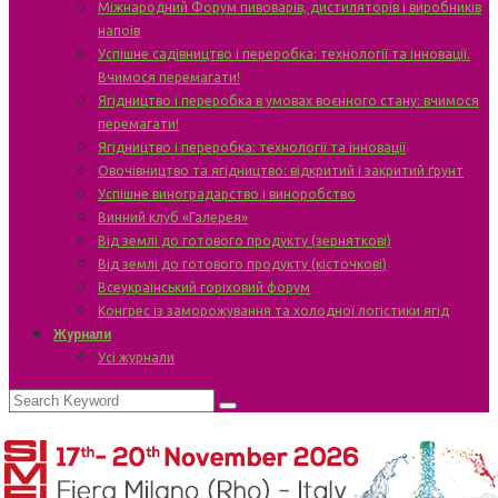
Міжнародний Форум пивоварів, дистиляторів і виробників
напоїв
Успішне садівництво і переробка: технології та інновації.
Вчимося перемагати!
Ягідництво і переробка в умовах воєнного стану: вчимося
перемагати!
Ягідництво і переробка: технології та інновації
Овочівництво та ягідництво: відкритий і закритий ґрунт
Успішне виноградарство і виноробство
Винний клуб «Галерея»
Від землі до готового продукту (зерняткові)
Від землі до готового продукту (кісточкові)
Всеукраїнський горіховий форум
Конгрес із заморожування та холодної логістики ягід
Журнали
Усі журнали