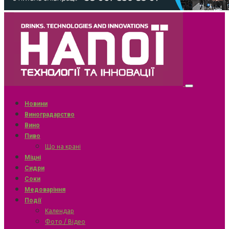
Новини
Виноградарство
Вино
Пиво
Що на крані
Міцні
Сидри
Соки
Медоваріння
Події
Календар
Фото / Відео