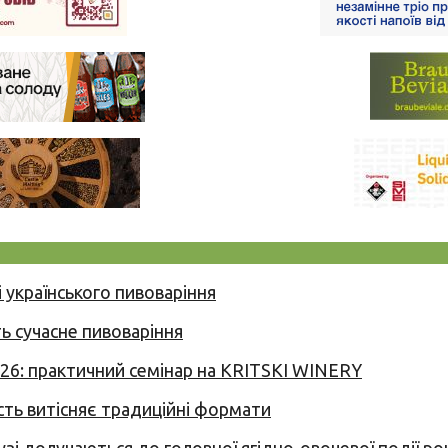
 українського пивоваріння
ь сучасне пивоваріння
026: практичний семінар на KRITSKI WINERY
сть витісняє традиційні формати