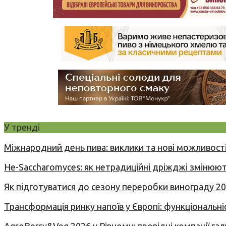
У тренді
Міжнародний день пива: виклики та нові можливості
Не-Saccharomyces: як нетрадиційні дріжджі змінюют
Як підготуватися до сезону переробки винограду 2
Трансформація ринку напоїв у Європі: функціональні