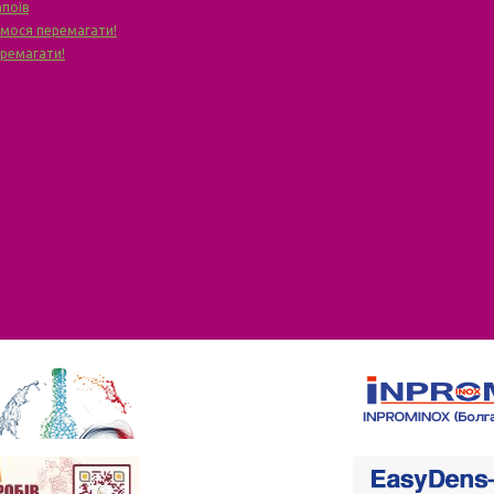
апоїв
чимося перемагати!
еремагати!