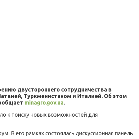
рению двустороннего сотрудничества в
Латвией, Туркменистаном и Италией. Об этом
сообщает
minagro.gov.ua
.
ало к поиску новых возможностей для
ум. В его рамках состоялась дискуссионная панель