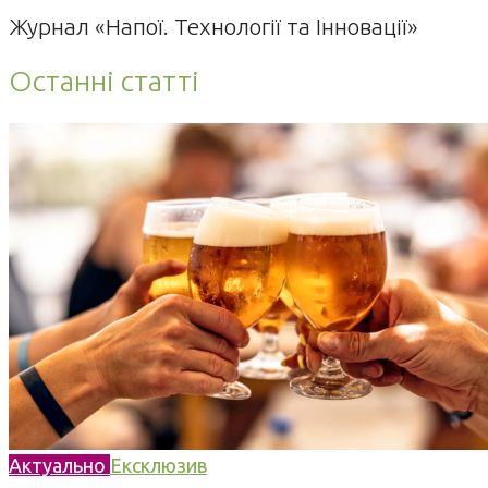
Журнал «Напої. Технології та Інновації»
Останні статті
Актуально
Ексклюзив