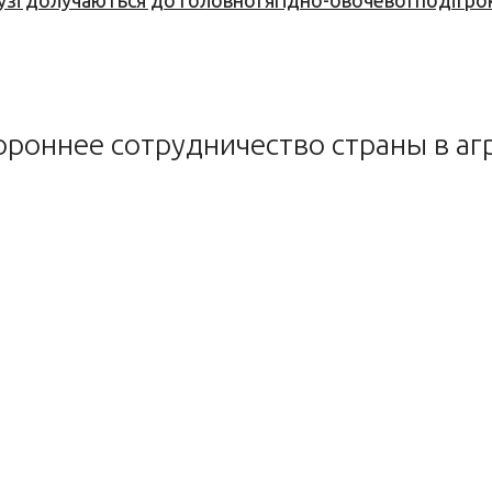
узі долучаються до головної ягідно-овочевої події ро
роннее сотрудничество страны в аг