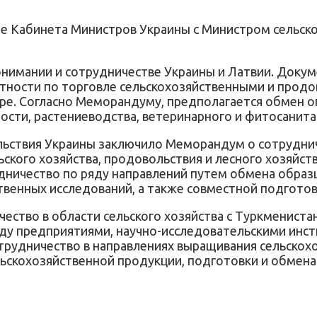
ече Кабинета Министров Украины с Министром сельск
нимании и сотрудничестве Украины и Латвии. Доку
астности по торговле сельскохозяйственными и прод
ре. Согласно Меморандуму, предполагается обмен о
ти, растениеводства, ветеринарного и фитосанитар
ьствия Украины заключило Меморандум о сотрудниче
ского хозяйства, продовольствия и лесного хозяйст
дничество по ряду направлений путем обмена образ
твенных исследований, а также совместной подгото
чество в области сельского хозяйства с Туркменист
жду предприятиями, научно-исследовательскими инс
сотрудничество в направлениях выращивания сельскох
ьскохозяйственной продукции, подготовки и обмена 