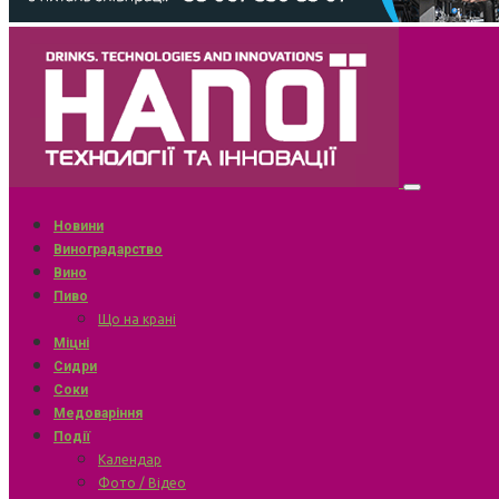
Новини
Виноградарство
Вино
Пиво
Що на крані
Міцні
Сидри
Соки
Медоваріння
Події
Календар
Фото / Відео