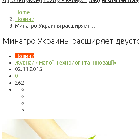
AgroBerry&Veg 2026 у Рівному: провідні компанії гал
Home
Новини
Минагро Украины расширяет…
Минагро Украины расширяет двусто
Новини
Журнал «Напої. Технології та Інновації»
02.11.2015
0
262