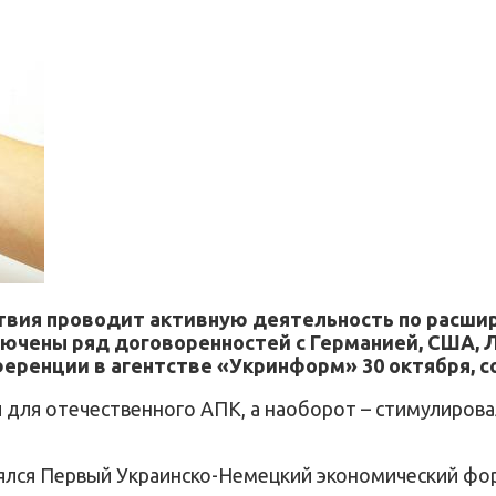
твия проводит активную деятельность по расши
лючены ряд договоренностей с Германией, США, 
ференции в агентстве «Укринформ» 30 октября, 
й для отечественного АПК, а наоборот – стимулиров
оялся Первый Украинско-Немецкий экономический фор