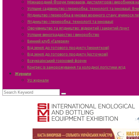
Міжнародний Форум пивоварів, дистиляторів і виробників н
Успішне садівництво і переробка: технології та інновації. В
Ягідництво і переробка в умовах воєнного стану: вчимося п
Ягідництво і переробка: технології та інновації
Овочівництво та ягідництво: відкритий і закритий ґрунт
Успішне виноградарство і виноробство
Винний клуб «Галерея»
Від землі до готового продукту (зерняткові)
Від землі до готового продукту (кісточкові)
Всеукраїнський горіховий форум
Конгрес із заморожування та холодної логістики ягід
Журнали
Усі журнали