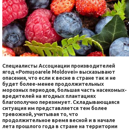
Специалисты Ассоциации производителей
ягод «Pomușoarele Moldovei» высказывают
опасения, что если к весне в стране так и не
будет более-менее продолжительных
морозных периодов, большая часть насекомых-
вредителей на ягодных плантациях
благополучно перезимует. Складывающаяся
ситуация им представляется тем более
тревожной, учитывая то, что
продолжительное время весной и в начале
лета прошлого года в стране на территории