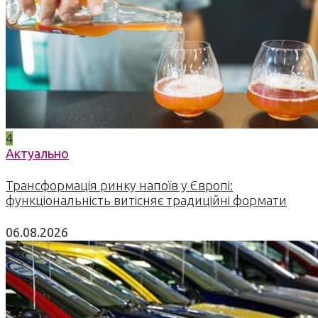
4
Актуально
Трансформація ринку напоїв у Європі:
функціональність витісняє традиційні формати
06.08.2026