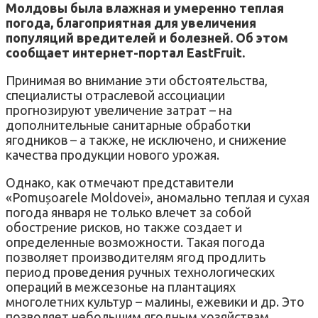
Молдовы была влажная и умеренно теплая
погода, благоприятная для увеличения
популяций вредителей и болезней. Об этом
сообщает интернет-портал EastFruit.
Принимая во внимание эти обстоятельства,
специалисты отраслевой ассоциации
прогнозируют увеличение затрат – на
дополнительные санитарные обработки
ягодников – а также, не исключено, и снижение
качества продукции нового урожая.
Однако, как отмечают представители
«Pomușoarele Moldovei», аномально теплая и сухая
погода января не только влечет за собой
обострение рисков, но также создает и
определенные возможности. Такая погода
позволяет производителям ягод продлить
период проведения ручных технологических
операций в межсезонье на плантациях
многолетних культур – малины, ежевики и др. Это
позволяет небольшим ягодным хозяйствам