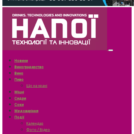
Новини
Виноградарство
Вино
Пиво
Що на крані
Міцні
Сидри
Соки
Медоваріння
Події
Календар
Фото / Відео