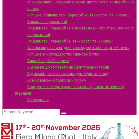
Міжнародний Форум пивоварів, дистиляторів і виробників
напоїв
Успішне садівництво і переробка: технології та інновації.
Вчимося перемагати!
Ягідництво і переробка в умовах воєнного стану: вчимося
перемагати!
Ягідництво і переробка: технології та інновації
Овочівництво та ягідництво: відкритий і закритий ґрунт
Успішне виноградарство і виноробство
Винний клуб «Галерея»
Від землі до готового продукту (зерняткові)
Від землі до готового продукту (кісточкові)
Всеукраїнський горіховий форум
Конгрес із заморожування та холодної логістики ягід
Журнали
Усі журнали