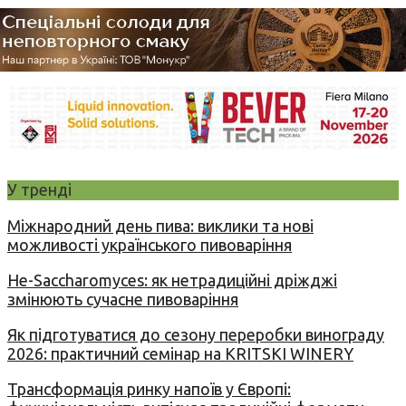
У тренді
Міжнародний день пива: виклики та нові
можливості українського пивоваріння
Не-Saccharomyces: як нетрадиційні дріжджі
змінюють сучасне пивоваріння
Як підготуватися до сезону переробки винограду
2026: практичний семінар на KRITSKI WINERY
Трансформація ринку напоїв у Європі: