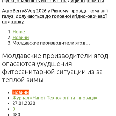
функціональність витісняє традиційні формати
AgroBerry&Veg 2026 у Рівному: провідні компанії
галузі долучаються до головної ягідно-овочевої
події року
Home
Новини
Молдавские производители ягод…
Молдавские производители ягод
опасаются ухудшения
фитосанитарной ситуации из-за
теплой зимы
Новини
Журнал «Напої. Технології та Інновації»
27.01.2020
0
480