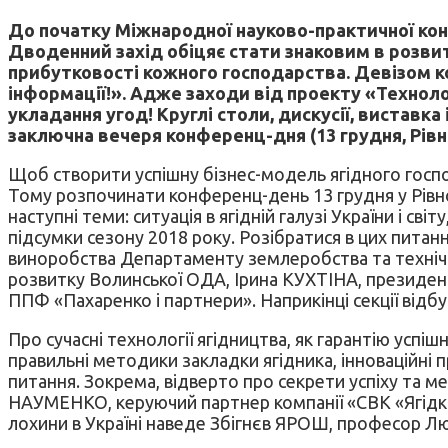
До початку Міжнародної науково-практичної конф
Дводенний захід обіцяє стати знаковим в розвит
прибутковості кожного господарства. Девізом ко
інформації!». Адже заходи від проекту «Технолог
укладання угод! Круглі столи, дискусії, виставка
заключна вечеря конференц-дня (13 грудня, Рівне
Щоб створити успішну бізнес-модель ягідного госпо
Тому розпочинати конференц-день 13 грудня у Рівн
наступні теми: ситуація в ягідній галузі України і 
підсумки сезону 2018 року. Розібратися в цих пита
виноробства Департаменту землеробства та техніч
розвитку Волинської ОДА, Ірина КУХТІНА, президент
ППФ «Пахаренко і партнери». Наприкінці секції від
Про сучасні технології ягідництва, як гарантію успіш
правильні методики закладки ягідника, інноваційні 
питання. Зокрема, відверто про секрети успіху та 
НАУМЕНКО, керуючий партнер компанії «СВК «Ягідки»
лохини в Україні наведе Збігнєв ЯРОШ, професор Лю