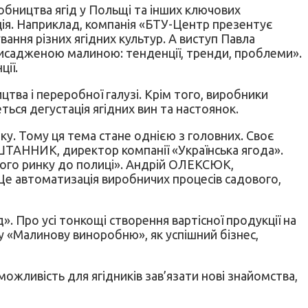
обництва ягід у Польщі та інших ключових
ція. Наприклад, компанія «БТУ-Центр презентує
вання різних ягідних культур. А виступ Павла
висадженою малиною: тенденції, тренди, проблеми».
ії.
цтва і переробної галузі. Крім того, виробники
еться дегустація ягідних вин та настоянок.
нку. Тому ця тема стане однією з головних. Своє
ШТАННИК, директор компанії «Українська ягода».
ьного ринку до полиці». Андрій ОЛЕКСЮК,
. Це автоматизація виробничих процесів садового,
. Про усі тонкощі створення вартісної продукції на
у «Малинову виноробню», як успішний бізнес,
ожливість для ягідників зав’язати нові знайомства,