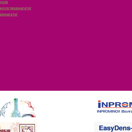
апоїв
чимося перемагати!
еремагати!