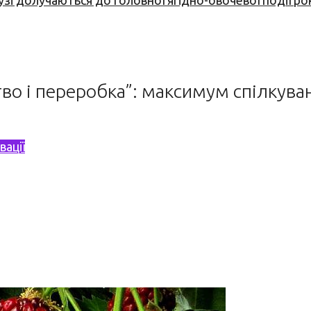
узі долучаються до головної ягідно-овочевої події ро
о і переробка”: максимум спілкуванн
вації