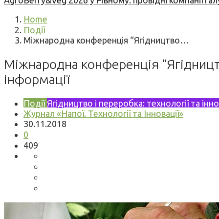
AgroBerry&Veg 2026 у Рівному: провідні компанії гал
Home
Події
Міжнародна конференція “Ягідництво…
Міжнародна конференція “Ягідництв
інформації
Події
Ягідництво і переробка: технології та інно
Журнал «Напої. Технології та Інновації»
30.11.2018
0
409