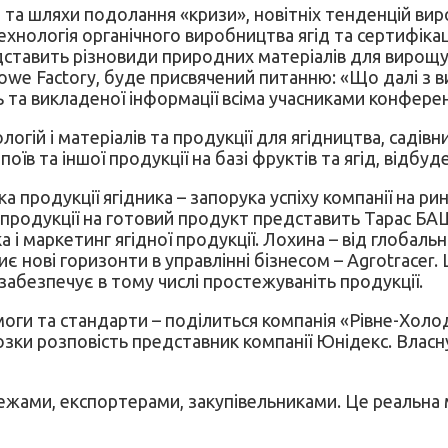
а шляхи подолання «кризи», новітніх тенденцій вир
ехнологія органічного виробництва ягід та сертифіка
едставить різновиди природних матеріалів для вирощу
owe Factory, буде присвячений питанню: «Що далі з 
та викладеної інформації всіма учасниками конференц
гій і матеріалів та продукції для ягідництва, садівни
їв та іншої продукції на базі фруктів та ягід, відбуд
 продукції ягідника – запорука успіху компанії на ри
 продукції на готовий продукт представить Тарас БА
 і маркетинг ягідної продукції. Лохина – від глобал
иє нові горизонти в управлінні бізнесом – Agrotracer
забезпечує в тому числі простежуваніть продукції.
оги та стандарти – поділиться компанія «Рівне-Холод»
озки розповість представник компанії Юнідекс. Власн
ежами, експортерами, закупівельниками. Це реальна м