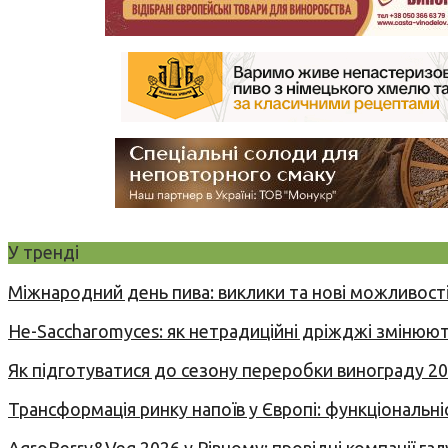
У тренді
Міжнародний день пива: виклики та нові можливості
Не-Saccharomyces: як нетрадиційні дріжджі змінюют
Як підготуватися до сезону переробки винограду 2
Трансформація ринку напоїв у Європі: функціональні