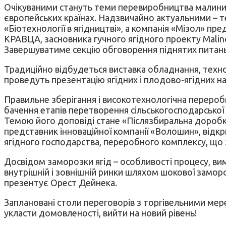
Очікуваними стануть теми перевиробництва малини т
європейських країнах. Надзвичайно актуальними – т
«Біотехнології в ягідництві», а компанія «Мізол» пр
КРАВЦА, засновника гучного ягідного проекту Malin
Завершуватиме секцію обговорення піднятих питань 
Традиційно відбудеться виставка обладнання, техноло
проведуть презентацію ягідних і плодово-ягідних напо
Правильне зберігання і високотехнологічна переробка
бачення етапів перетворення сільськогосподарської
Темою його доповіді стане «Післязбиральна доробка
представник інноваційної компанії «Волошин», відкр
ягідного господарства, переробного комплексу, що 
Досвідом заморозки ягід – особливості процесу, вим
внутрішній і зовнішній ринки шляхом шокової замор
презентує Орест Дейнека.
Заплановані столи переговорів з торгівельними мер
укласти домовленості, вийти на новий рівень!