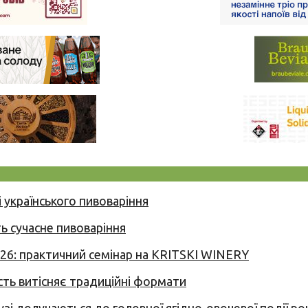
 українського пивоваріння
ь сучасне пивоваріння
026: практичний семінар на KRITSKI WINERY
сть витісняє традиційні формати