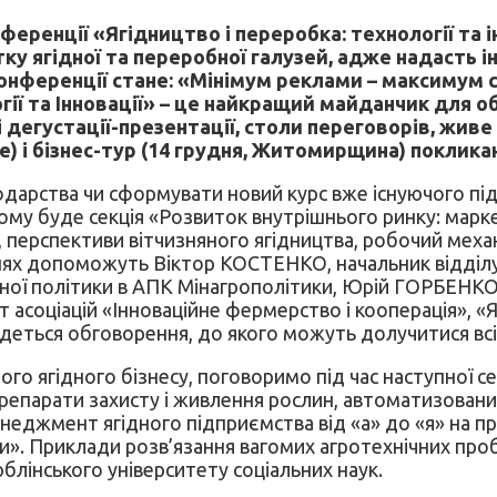
еренції «Ягідництво і переробка: технології та і
ку ягідної та переробної галузей, адже надасть і
нференції стане: «Мінімум реклами – максимум сп
ії та Інновації» – це найкращий майданчик для о
 і дегустації-презентації, столи переговорів, жив
) і бізнес-тур (14 грудня, Житомирщина) покликан
дарства чи сформувати новий курс вже існуючого підп
ому буде секція «Розвиток внутрішнього ринку: марк
світу, перспективи вітчизняного ягідництва, робочий 
ннях допоможуть Віктор КОСТЕНКО, начальник відділу
ної політики в АПК Мінагрополітики, Юрій ГОРБЕНК
 асоціацій «Інноваційне фермерство і кооперація», «
будеться обговорення, до якого можуть долучитися вс
ного ягідного бізнесу, поговоримо під час наступної се
препарати захисту і живлення рослин, автоматизований
менеджмент ягідного підприємства від «а» до «я» на 
. Приклади розв’язання вагомих агротехнічних пробл
блінського університету соціальних наук.