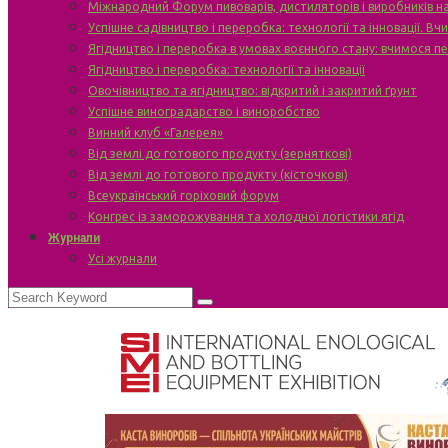
Міжнародний Форум пивоварів, дистиляторів і виробників н
Успішне садівництво і переробка: технології та інновації. В
Ягідництво і переробка в умовах воєнного стану: вчимося п
Ягідництво і переробка: технології та інновації
Овочівництво та ягідництво: відкритий і закритий ґрунт
Успішне виноградарство і виноробство
Винний клуб «Галерея»
Від землі до готового продукту (зерняткові)
Від землі до готового продукту (кісточкові)
Всеукраїнський горіховий форум
Конгрес із заморожування та холодної логістики ягід
Журнали
Усі журнали