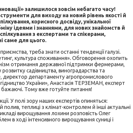
нновації» залишилося зовсім небагато часу!
нструменти для виходу на новий рівень якості й
ілкування, корисного досвіду, унікальної
бміну ідеями і знаннями, для нових знайомств й
е спілкування з експертами та спікерами,
і саме для цього.
риємства, треба знати останні тенденції галузі.
етинг, культура споживання». Обговорення охопить
механізм отримання державної підтримки фермерами,
 розвитку садівництва, виноградарства та
О, директор департаменту агропромислового
Ягідництво України», Анастасія ТЕРЗЕМАН, експерт
і бажаючі. Тому вже готуйте питання!
кції. У полі зору наших експертів опиняться:
 полив, теплиці з клімат-контролем й інші актуальні
прикладі вирощування лохини розповість Олег
ем в ході інтенсивного вирощування суниці і