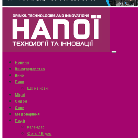
Новини
Виноградарство
Вино
Пиво
Що на крані
Міцні
Сидри
Соки
Медоваріння
Події
Календар
Фото / Відео