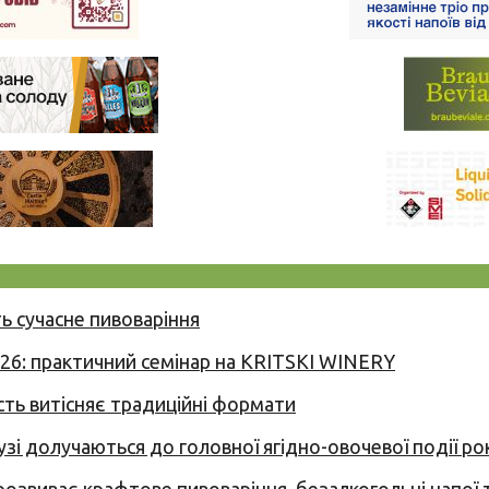
ь сучасне пивоваріння
026: практичний семінар на KRITSKI WINERY
сть витісняє традиційні формати
узі долучаються до головної ягідно-овочевої події ро