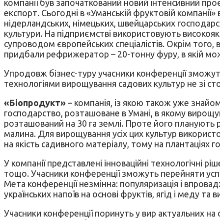
компанії був започаткований новий інтенсивний про
експорт. Сьогодні в «Уманській фруктовій компанії
нідерландських, німецьких, швейцарських господарст
культури. На підприємстві використовують високояк
супроводом європейських спеціалістів. Окрім того, 
придбали рефрижератор – 20-тонну фуру, в якій мо
Упродовж бізнес-туру учасники конференції зможут
технологіями вирощування садових культур не зі ст
«Біопродукт»
– компанія, із якою також уже знайом
господарство, розташоване в Умані, в якому вирощую
розташований на 30 га землі. Проте його планують р
малина. Для вирощування усіх цих культур використо
на якість садивного матеріалу, тому на плантаціях
У компанії представлені інноваційні технологічні 
тощо. Учасники конференції зможуть перейняти успі
Мета конференції незмінна: популяризація і впров
українських напоїв на основі фруктів, ягід і меду т
Учасники конференції поринуть у вир актуальних на 