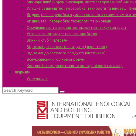
Міжнародний Форум пивоварів, дистиляторів і виробників н
Успішне садівництво і переробка: технології та інновації. В
Ягідництво і переробка в умовах воєнного стану: вчимося п
Ягідництво і переробка: технології та інновації
Овочівництво та ягідництво: відкритий і закритий ґрунт
Успішне виноградарство і виноробство
Винний клуб «Галерея»
Від землі до готового продукту (зерняткові)
Від землі до готового продукту (кісточкові)
Всеукраїнський горіховий форум
Конгрес із заморожування та холодної логістики ягід
Журнали
Усі журнали