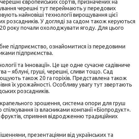
черешні європейських сортів, призначених на
ощування черешні тут переймають у передових
вують найновіші технології вирощування цієї
их розсадників. У догляді за садом також керуються
2020 року почали охолоджувати ягоду. Для цього
абне підприємство, ознайомитися із передовими
никами підприємства.
ології та Інновації». Це ще одне сучасне садівниче
 – яблуні, груші, черешні, сливи тощо. Сад
рощують також 20 га горіхів. Представлена також
івня їх урожайності. Особливу увагу тут звертають
дських розсадників.
а крапельного зрошення, система опори для груш
пілкування із власниками компанії «Біопродукт».
и фруктів, сприяння відродженню традиційних
ішеннями, презентаціями від українських та