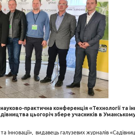
науково-практична конференція «Технології та інн
адівництва цьогоріч збере учасників в Уманськом
 та Інновації», видавець галузевих журналів «Садівниц