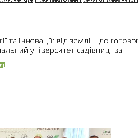
 розвиває крафтове пивоваріння, безалкогольні напої 
та інновації: від землі – до готовог
нальний університет садівництва
ії