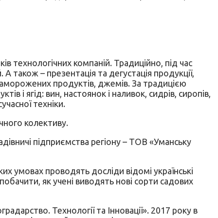
ків технологічних компаній. Традиційно, під час
 А також – презентація та дегустація продукції,
в, заморожених продуктів, джемів. За традицією
тів і ягід: вин, настоянок і наливок, сидрів, сиропів,
учасної техніки.
чного колективу.
адівничі підприємства регіону – ТОВ «Уманську
яких умовах проводять досліди відомі українські
побачити, як учені виводять нові сорти садових
радарство. Технології та Інновації». 2017 року в