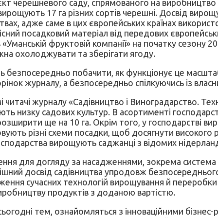
єкт черешневого саду, спрямованого на виробництво 
» вирощують 17 га різних сортів черешні. Досвід вир
вах, адже саме в цих європейських країнах використо
існий посадковий матеріал від передових європейськ
в «Уманській фруктовій компанії» на початку сезону 
жна охолоджувати та зберігати ягоду.
ь безпосередньо побачити, як функціонує це масшт
орінок журналу, а безпосередньо спілкуючись із влас
і читачі журналу «Садівництво і Виноградарство. Техн
ть низку садових культур. В асортименті господарства
озширити ще на 10 га. Окрім того, у господарстві ви
вують різні схеми посадки, щоб досягнути високого р
 господарства вирощують саджанці з відомих нідерлан
рішення для догляду за насадженнями, зокрема систем
шний досвід садівництва упродовж безпосереднього с
адження сучасних технологій вирощування й переробк
а виробництву продуктів з доданою вартістю.
сьогодні тем, ознайомляться з інноваційними бізнес-р