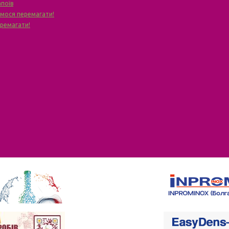
апоїв
чимося перемагати!
еремагати!