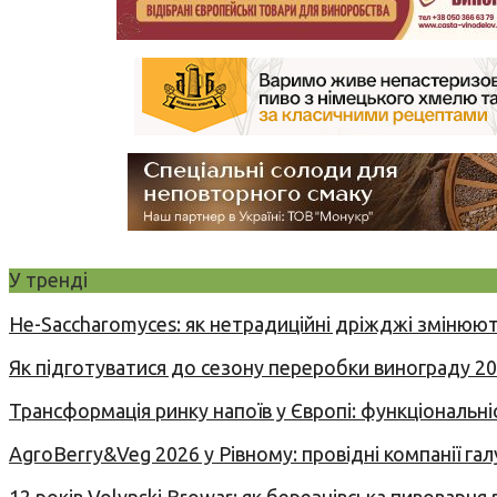
У тренді
Не-Saccharomyces: як нетрадиційні дріжджі змінюют
Як підготуватися до сезону переробки винограду 2
Трансформація ринку напоїв у Європі: функціональні
AgroBerry&Veg 2026 у Рівному: провідні компанії гал