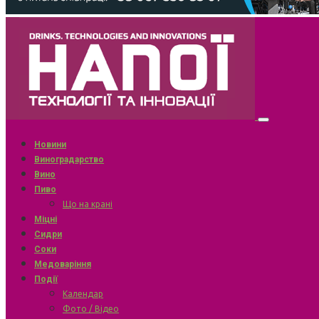
Новини
Виноградарство
Вино
Пиво
Що на крані
Міцні
Сидри
Соки
Медоваріння
Події
Календар
Фото / Відео