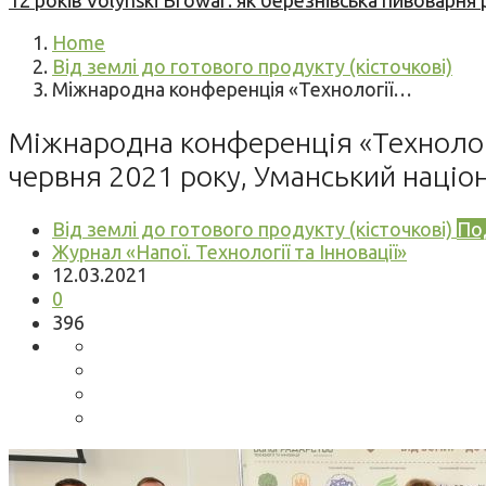
12 років Volynski Browar: як березнівська пивоварня
Home
Від землі до готового продукту (кісточкові)
Міжнародна конференція «Технології…
Міжнародна конференція «Технології 
червня 2021 року, Уманський націо
Від землі до готового продукту (кісточкові)
Под
Журнал «Напої. Технології та Інновації»
12.03.2021
0
396