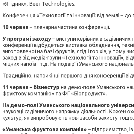
«Ягідник», Beer Technologies.
Конференція «Технології та інновації: від землі – до
10 червня
– пленарна частина конференції.
У програмі заходу
– виступи керівників садівничих 
конференції відбудеться виставка обладнання, технік
виготовленої на базі фруктів, ягід і горіхів, у тому
заходів від медіа-групи «Технології та Інновації», ві
міцних напоїв і т.д. На подвір”ї Уманського націонал
Традиційно, наприкінці першого дня конференції ві
11 червня
–
бізнестур
на демо-поле Уманського наці
фруктову компанію» та ФГ «Біопродукт».
На
демо-полі Уманського національного універс
науковці садівничого напрямку діяльності. Кожен ох
культур, як випробовують нові засоби захисту тощо.
«Уманська фруктова компанія»
– підприємство, із