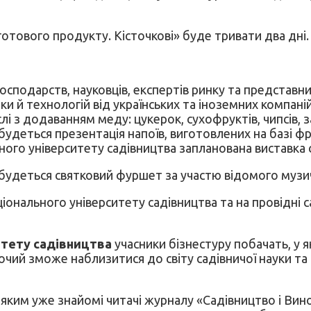
 готового продукту. Кісточкові» буде тривати два дні.
господарств, науковців, експертів ринку та представни
и й технологій від українських та іноземних компаній.
 числі з додаванням меду: цукерок, сухофруктів, чипсі
дбудеться презентація напоїв, виготовлених на базі фрук
ьного університету садівництва запланована виставка с
дбудеться святковий фуршет за участю відомого музи
онального університету садівництва та на провідні с
итету садівництва
учасники бізнестуру побачать, у 
очий зможе наблизитися до світу садівничої науки та 
 яким уже знайомі читачі журналу «Садівництво і Виног