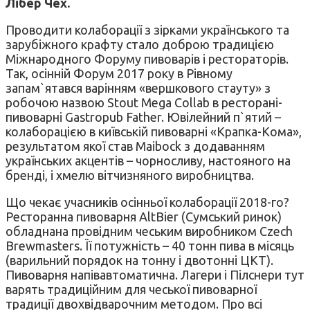
Лібер Чех.
Проводити колаборації з зірками українського та
зарубіжного крафту стало доброю традицією
Міжнародного Форуму пивоварів і рестораторів.
Так, осінній Форум 2017 року в Рівному
запам`ятався варінням «вершкового стауту» з
робочою назвою Stout Mega Collab в ресторані-
пивоварні Gastropub Father. Ювілейний п`ятий –
колаборацією в київській пивоварні «Крапка-Кома»,
результатом якої став Maibock з додаванням
українських акцентів – чорносливу, настояного на
бренді, і хмелю вітчизняного виробництва.
Що чекає учасників осінньої колаборації 2018-го?
Ресторанна пивоварня AltBier (Сумський ринок)
обладнана провідним чеським виробником Czech
Brewmasters. Її потужність – 40 тонн пива в місяць
(варильний порядок на тонну і двотонні ЦКТ).
Пивоварня напівавтоматична. Лагери і Пілснери тут
варять традиційним для чеської пивоварної
традиції двохвідварочним методом. Про всі