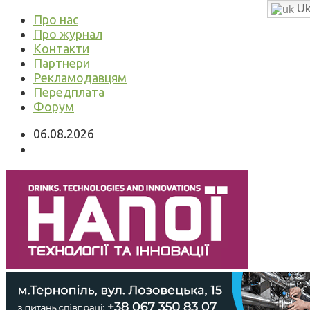
Uk
Про нас
Про журнал
Контакти
Партнери
Рекламодавцям
Передплата
Форум
06.08.2026