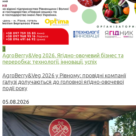
3
AgroBerry&Veg 2026. Ягідно-овочевий бізнес та
переробка: технології, інновації, успіх
AgroBerry&Veg 2026 у Рівному: провідні компанії
галузі долучаються до головної ягідно-овочевої
події року
05.08.2026