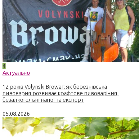
4
Актуально
12 років Volynski Browar: як березнівська
пивоварня розвиває крафтове пивоваріння,
безалкогольні напої та експорт
05.08.2026