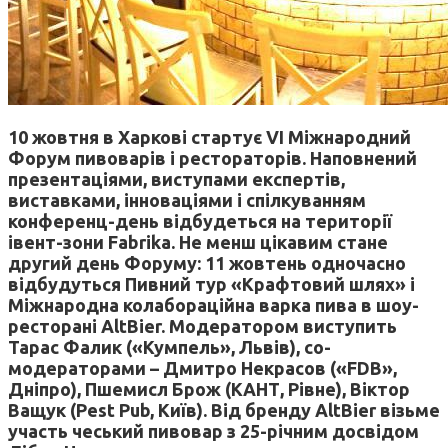
10 жовтня в Харкові стартує VI Міжнародний
Форум пивоварів і рестораторів. Наповнений
презентаціями, виступами експертів,
виставками, інноваціями і спілкуванням
конференц-день відбудеться на території
івент-зони Fabrika. Не менш цікавим стане
другий день Форуму: 11 жовтень одночасно
відбудуться Пивний тур «Крафтовий шлях» і
Міжнародна колабораційна варка пива в шоу-
ресторані AltBier. Модератором виступить
Тарас Фалик («Кумпель», Львів), со-
модераторами – Дмитро Некрасов («FDB»,
Дніпро), Пшемисл Брож (КАНТ, Рівне), Віктор
Ващук (Pest Pub, Київ). Від бренду AltBier візьме
участь чеський пивовар з 25-річним досвідом