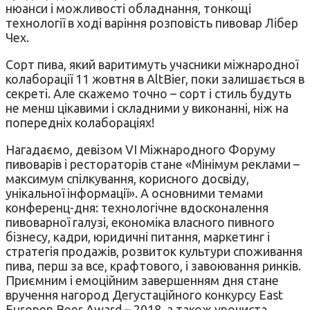
нюанси і можливості обладнання, тонкощі
технології в ході варіння розповість пивовар Лібер
Чех.
Сорт пива, який варитимуть учасники міжнародної
колаборації 11 жовтня в AltBier, поки залишається в
секреті. Але скажемо точно – сорт і стиль будуть
не менш цікавими і складними у виконанні, ніж на
попередніх колабораціях!
Нагадаємо, девізом VI Міжнародного Форуму
пивоварів і рестораторів стане «Мінімум реклами –
максимум спілкування, корисного досвіду,
унікальної інформації». А основними темами
конференц-дня: технологічне вдосконалення
пивоварної галузі, економіка власного пивного
бізнесу, кадри, юридичні питання, маркетинг і
стратегія продажів, розвиток культури споживання
пива, перш за все, крафтового, і завоювання ринків.
Приємним і емоційним завершенням дня стане
вручення нагород Дегустаційного конкурсу East
Europen Beer Award – 2018, а також урочиста