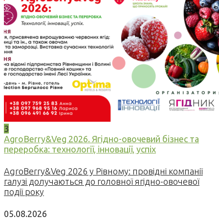
3
AgroBerry&Veg 2026. Ягідно-овочевий бізнес та
переробка: технології, інновації, успіх
AgroBerry&Veg 2026 у Рівному: провідні компанії
галузі долучаються до головної ягідно-овочевої
події року
05.08.2026