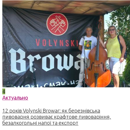
4
Актуально
12 років Volynski Browar: як березнівська
пивоварня розвиває крафтове пивоваріння,
безалкогольні напої та експорт