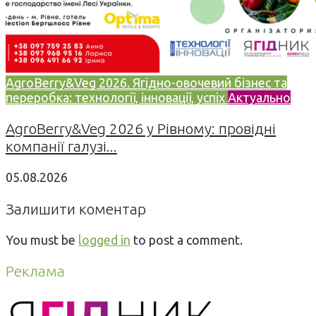
AgroBerry&Veg 2026. Ягідно-овочевий бізнес та
переробка: технології, інновації, успіх
Актуально
AgroBerry&Veg 2026 у Рівному: провідні
компанії галузі...
05.08.2026
Залишити коментар
You must be
logged in
to post a comment.
Реклама