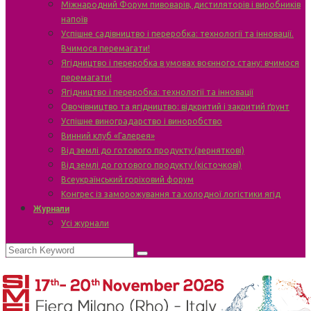
Міжнародний Форум пивоварів, дистиляторів і виробників
напоїв
Успішне садівництво і переробка: технології та інновації.
Вчимося перемагати!
Ягідництво і переробка в умовах воєнного стану: вчимося
перемагати!
Ягідництво і переробка: технології та інновації
Овочівництво та ягідництво: відкритий і закритий ґрунт
Успішне виноградарство і виноробство
Винний клуб «Галерея»
Від землі до готового продукту (зерняткові)
Від землі до готового продукту (кісточкові)
Всеукраїнський горіховий форум
Конгрес із заморожування та холодної логістики ягід
Журнали
Усі журнали