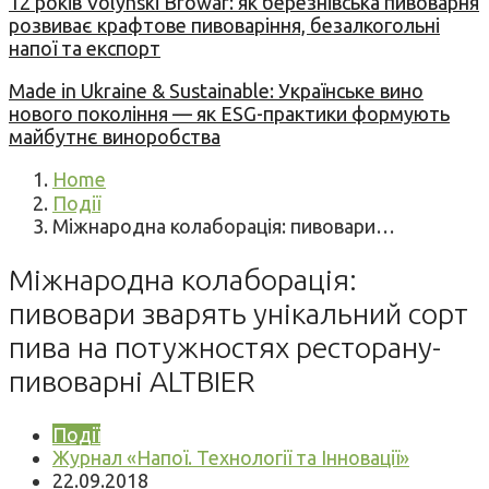
12 років Volynski Browar: як березнівська пивоварня
розвиває крафтове пивоваріння, безалкогольні
напої та експорт
Made in Ukraine & Sustainable: Українське вино
нового покоління — як ESG-практики формують
майбутнє виноробства
Home
Події
Міжнародна колаборація: пивовари…
Міжнародна колаборація:
пивовари зварять унікальний сорт
пива на потужностях ресторану-
пивоварні ALTBIER
Події
Журнал «Напої. Технології та Інновації»
22.09.2018