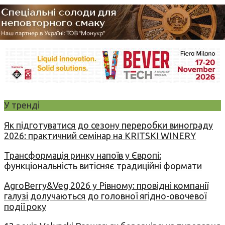
У тренді
Як підготуватися до сезону переробки винограду
2026: практичний семінар на KRITSKI WINERY
Трансформація ринку напоїв у Європі:
функціональність витісняє традиційні формати
AgroBerry&Veg 2026 у Рівному: провідні компанії
галузі долучаються до головної ягідно-овочевої
події року