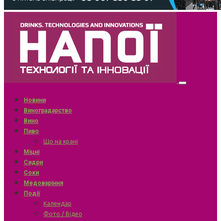
Новини
Виноградарство
Вино
Пиво
Що на крані
Міцні
Сидри
Соки
Медоваріння
Події
Календар
Фото / Відео