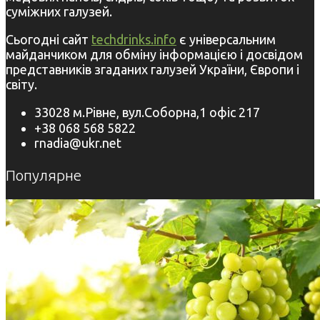
суміжних галузей.
Сьогодні сайт
techdrinks.info
є універсальним
майданчиком для обміну інформацією і досвідом
представників згаданих галузей України, Європи і
світу.
33028 м.Рівне, вул.Соборна,1 офіс 217
+38 068 568 5822
rnadia@ukr.net
Популярне