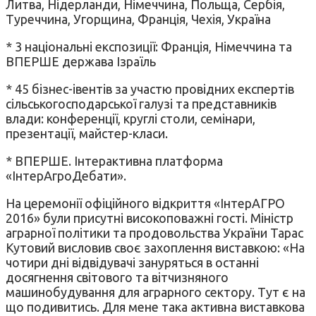
Литва, Нідерланди, Німеччина, Польща, Сербія,
Туреччина, Угорщина, Франція, Чехія, Україна
* 3 національні експозиції: Франція, Німеччина та
ВПЕРШЕ держава Ізраїль
* 45 бізнес-івентів за участю провідних експертів
сільськогосподарської галузі та представників
влади: конференції, круглі столи, семінари,
презентації, майстер-класи.
* ВПЕРШЕ. Інтерактивна платформа
«ІнтерАгроДебати».
На церемонії офіційного відкриття «ІнтерАГРО
2016» були присутні високоповажні гості. Міністр
аграрної політики та продовольства України Тарас
Кутовий висловив своє захоплення виставкою: «На
чотири дні відвідувачі зануряться в останні
досягнення світового та вітчизняного
машинобудування для аграрного сектору. Тут є на
що подивитись. Для мене така активна виставкова