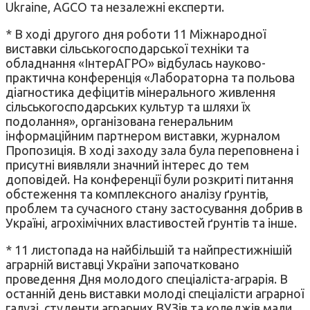
Ukraine, AGCO та незалежні експерти.
* В ході другого дня роботи 11 Міжнародної
виставки сільськогосподарської техніки та
обладнання «ІнтерАГРО» відбулась науково-
практична конференція «Лабораторна та польова
діагностика дефіцитів мінерального живлення
сільськогосподарських культур та шляхи їх
подолання», організована генеральним
інформаційним партнером виставки, журналом
Пропозиція. В ході заходу зала була переповнена і
присутні виявляли значний інтерес до тем
доповідей. На конференції були розкриті питання
обстеження та комплексного аналізу ґрунтів,
проблем та сучасного стану застосування добрив в
Україні, агрохімічних властивостей ґрунтів та інше.
* 11 листопада на найбільшій та найпрестижнішій
аграрній виставці України започатковано
проведення Дня молодого спеціаліста-аграрія. В
останній день виставки молоді спеціалісти аграрної
галузі, студенти аграрних ВУЗів та коледжів мали