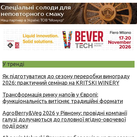
У тренді
Як підготуватися до сезону переробки винограду
2026: практичний семінар на KRITSKI WINERY
Трансформація ринку напоїв у Європі:
функціональність витісняє традиційні формати
AgroBerry&Veg 2026 у Рівному: провідні компанії
галузі долучаються до головної ягідно-овочевої
події року