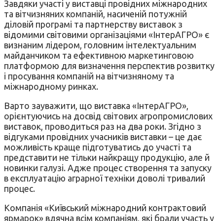
Завдяки участі у виставці провідних міжнародних
та вітчизняних компаній, насиченій потужній
діловій програмі та партнерству виставок з
відомими світовими організаціями «ІнтерАГРО» є
визнаним лідером, головним інтелектуальним
майданчиком та ефективною маркетинговою
платформою для визначення перспектив розвитку
і просування компаній на вітчизняному та
міжнародному ринках.
Варто зауважити, що виставка «ІнтерАГРО»,
орієнтуючись на досвід світових агропромислових
виставок, проводиться раз на два роки. Згідно з
відгуками провідних учасників виставки – це дає
можливість краще підготуватись до участі та
представити не тільки найкращу продукцію, але й
новинки галузі. Адже процес створення та запуску
в експлуатацію аграрної техніки доволі тривалий
процес.
Компанія «Київський міжнародний контрактовий
ярмарок» вдячна всім компаніям, які брали участь у