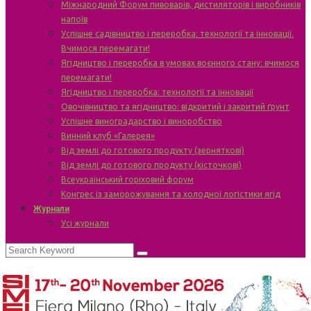
Міжнародний Форум пивоварів, дистиляторів і виробників
напоїв
Успішне садівництво і переробка: технології та інновації.
Вчимося перемагати!
Ягідництво і переробка в умовах воєнного стану: вчимося
перемагати!
Ягідництво і переробка: технології та інновації
Овочівництво та ягідництво: відкритий і закритий ґрунт
Успішне виноградарство і виноробство
Винний клуб «Галерея»
Від землі до готового продукту (зерняткові)
Від землі до готового продукту (кісточкові)
Всеукраїнський горіховий форум
Конгрес із заморожування та холодної логістики ягід
Журнали
Усі журнали