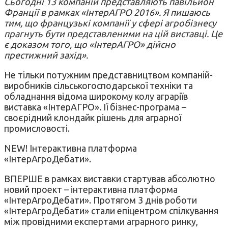
Сьогодні 13 компаній представляють павільйон
Франції в рамках «ІнтерАГРО 2016». Я пишаюсь
тим, що французькі компанії у сфері агробізнесу
прагнуть бути представленими на цій виставці. Це
є доказом того, що «ІнтерАГРО» дійсно
престижний захід».
Не тільки потужним представництвом компаній-
виробників сільськогосподарської техніки та
обладнання відома широкому колу аграріїв
виставка «ІнтерАГРО». Ії бізнес-програма –
своєрідний клондайк рішень для аграрної
промисловості.
NEW! Інтерактивна платформа
«ІнтерАгроДебати».
ВПЕРШЕ в рамках виставки стартував абсолютно
новий проект – інтерактивна платформа
«ІнтерАгроДебати». Протягом 3 днів роботи
«ІнтерАгроДебати» стали епіцентром спілкування
між провідними експертами аграрного ринку,