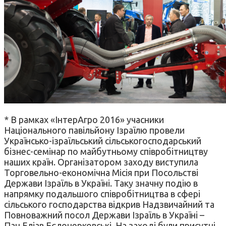
* В рамках «ІнтерАгро 2016» учасники
Національного павільйону Ізраїлю провели
Українсько-ізраїльський сільськогосподарський
бізнес-семінар по майбутньому співробітництву
наших країн. Організатором заходу виступила
Торговельно-економічна Місія при Посольстві
Держави Ізраїль в Україні. Таку значну подію в
напрямку подальшого співробітництва в сфері
сільського господарства відкрив Надзвичайний та
Повноважний посол Держави Ізраїль в Україні –
Пан Еліав Бєлоцерковські. На заході були присутні