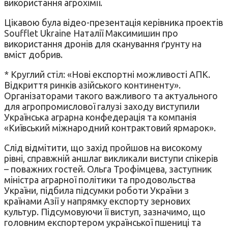
використання агрохімії.
Цікавою була відео-презентація керівника проектів
Soufflet Ukraine Наталії Максимишин про
використання дронів для сканування ґрунту на
вміст добрив.
* Круглий стіл: «Нові експортні можливості АПК.
Відкриття ринків азійського континенту».
Організаторами такого важливого та актуального
для агропромислової галузі заходу виступили
Українська аграрна конфедерація та компанія
«Київський міжнародний контрактовий ярмарок».
Слід відмітити, що захід пройшов на високому
рівні, справжній аншлаг викликали виступи спікерів
– поважних гостей. Ольга Трофімцева, заступник
міністра аграрної політики та продовольства
України, підбила підсумки роботи України з
країнами Азії у напрямку експорту зернових
культур. Підсумовуючи її виступ, зазначимо, що
головним експортером української пшениці та