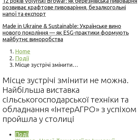
12 років Volynski Browar: як березнівська пивоварня
розвиває крафтове пивоваріння, безалкогольні
напої та експорт
Made in Ukraine & Sustainable: Українське вино
нового покоління — як ESG-практики формують
майбутнє виноробства
Home
Події
Місце зустрічі змінити…
Місце зустрічі змінити не можна.
Найбільша виставка
сільськогосподарської техніки та
обладнання «ІнтерАГРО» з успіхом
пройшла у столиці
Події