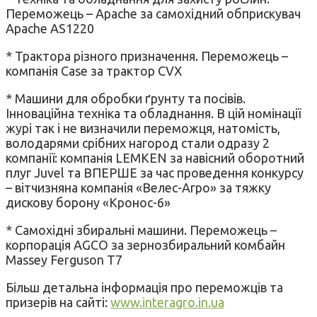
Переможець – Apache за самохідний обприскувач
Apache AS1220
* Трактора різного призначення. Переможець –
компанія Сase за трактор CVX
* Машини для обробки ґрунту та посівів.
Інноваційна техніка та обладнання. В цій номінації
журі так і не визначили переможця, натомість,
володарями срібних нагород стали одразу 2
компанії: компанія LEMKEN за навісний оборотний
плуг Juvel та ВПЕРШЕ за час проведення конкурсу
– вітчизняна компанія «Велес-Агро» за тяжку
дискову борону «Кронос-6»
* Самохідні збиральні машини. Переможець –
корпорація AGCO за зернозбиральний комбайн
Massey Ferguson Т7
Більш детальна інформація про переможців та
призерів на сайті:
www.interagro.in.ua