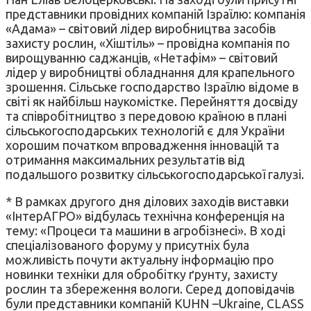
представники провідних компаній Ізраїлю: компанія
«Адама» – світовий лідер виробництва засобів
захисту рослин, «Хіштіль» – провідна компанія по
вирощуванню саджанців, «Нетафім» – світовий
лідер у виробництві обладнання для крапельного
зрошення. Сільське господарство Ізраїлю відоме в
світі як найбільш наукомістке. Перейняття досвіду
та співробітництво з передовою країною в плані
сільськогосподарських технологій є для України
хорошим початком впровадження інновацій та
отримання максимальних результатів від
подальшого розвитку сільськогосподарської галузі.
* В рамках другого дня ділових заходів виставки
«ІнтерАГРО» відбулась технічна конференція на
тему: «Процеси та машини в агробізнесі». В ході
спеціалізованого форуму у присутніх була
можливість почути актуальну інформацію про
новинки техніки для обробітку ґрунту, захисту
рослин та збереження вологи. Серед доповідачів
були представники компаній KUHN –Ukraine, CLASS