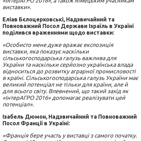
«ІнтерАГРО 2016», а також німецьким учасникам
виставки».
Еліав Бєлоцерковські, Надзвичайний та
Повноважний Посол Держави Ізраїль в Україні
поділився враженнями щодо виставки:
«Особисто мене дуже вражає експозиція
виставки, яка показує наскільки
сільськогосподарська галузь важлива для
України та наскільки серйозно українська влада
відноситься до розвитку аграрної промисловості
в країні. Сільськогосподарська галузь України має
великий потенціал не тільки для країни, але й
для всього світу. Впевнений, що такий захід як
«ІнтерАГРО 2016» допомагає реалізувати цей
потенціал».
Ізабель Дюмон, Надзвичайний та Повноважний
Посол Франції в Україні:
«Франція бере участь у виставці з самого початку.