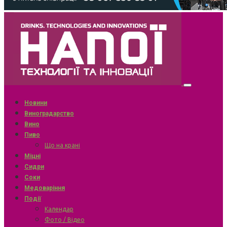
Новини
Виноградарство
Вино
Пиво
Що на крані
Міцні
Сидри
Соки
Медоваріння
Події
Календар
Фото / Відео