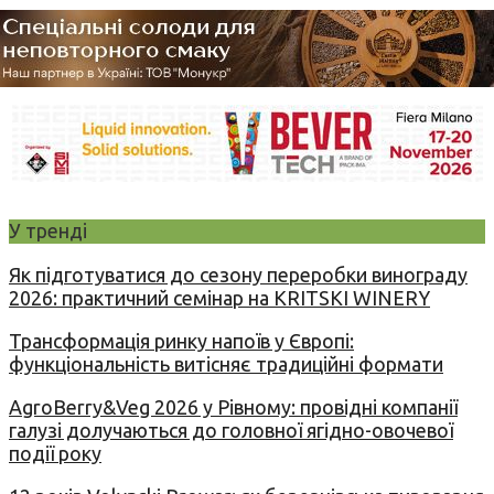
У тренді
Як підготуватися до сезону переробки винограду
2026: практичний семінар на KRITSKI WINERY
Трансформація ринку напоїв у Європі:
функціональність витісняє традиційні формати
AgroBerry&Veg 2026 у Рівному: провідні компанії
галузі долучаються до головної ягідно-овочевої
події року