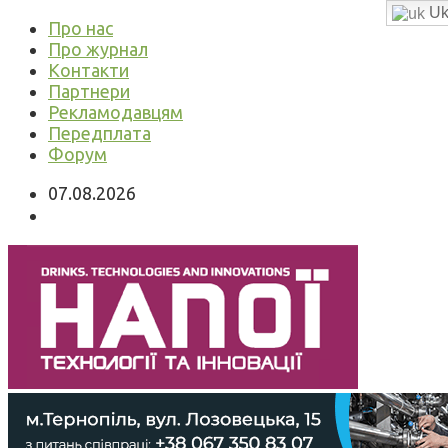
Uk
Про нас
Про журнал
Контакти
Партнери
Рекламодавцям
Передплата
Форум
07.08.2026