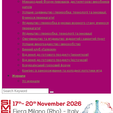
Міжнародний Форум пивоварів, дистиляторів і виробників
напоїв
Успішне садівництво і переробка: технології та інновації.
Вчимося перемагати!
Ягідництво і переробка в умовах воєнного стану: вчимося
перемагати!
Ягідництво і переробка: технології та інновації
Овочівництво та ягідництво: відкритий і закритий ґрунт
Успішне виноградарство і виноробство
Винний клуб «Галерея»
Від землі до готового продукту (зерняткові)
Від землі до готового продукту (кісточкові)
Всеукраїнський горіховий форум
Конгрес із заморожування та холодної логістики ягід
Журнали
Усі журнали