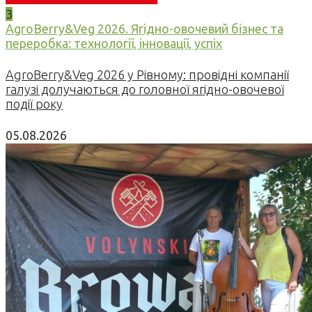
3
AgroBerry&Veg 2026. Ягідно-овочевий бізнес та
переробка: технології, інновації, успіх
AgroBerry&Veg 2026 у Рівному: провідні компанії
галузі долучаються до головної ягідно-овочевої
події року
05.08.2026