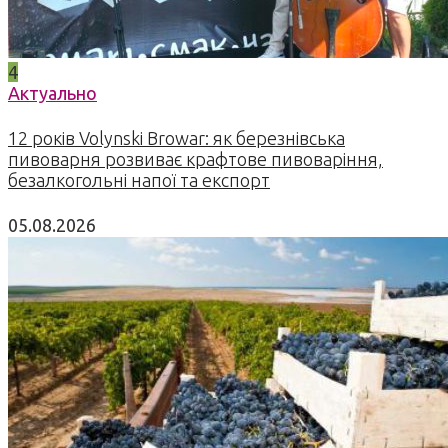
4
Актуально
12 років Volynski Browar: як березнівська
пивоварня розвиває крафтове пивоваріння,
безалкогольні напої та експорт
05.08.2026