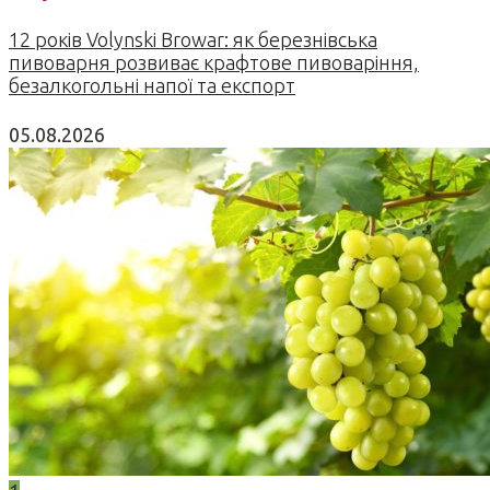
12 років Volynski Browar: як березнівська
пивоварня розвиває крафтове пивоваріння,
безалкогольні напої та експорт
05.08.2026