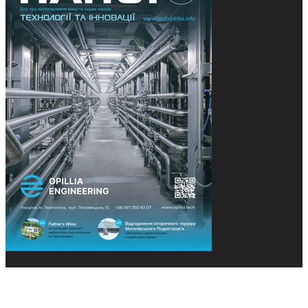
© 2013-2026 Засновники: Конєва К.В., Ящук Н.І.
Назва, концепція та дизайн проєктів медіагрупи