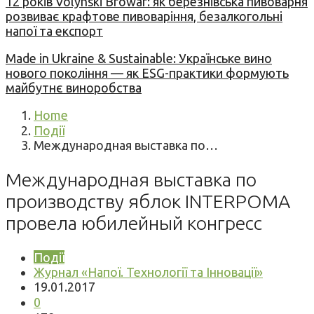
12 років Volynski Browar: як березнівська пивоварня
розвиває крафтове пивоваріння, безалкогольні
напої та експорт
Made in Ukraine & Sustainable: Українське вино
нового покоління — як ESG-практики формують
майбутнє виноробства
Home
Події
Международная выставка по…
Международная выставка по
производству яблок INTERPOMA
провела юбилейный конгресс
Події
Журнал «Напої. Технології та Інновації»
19.01.2017
0