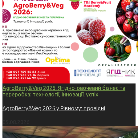
AgroBerry&Veg 2026. Ягідно-овочевий бізнес та
переробка: технології, інновації, успіх
AgroBerry&Veg 2026 у Рівному: провідні
05.08.2026