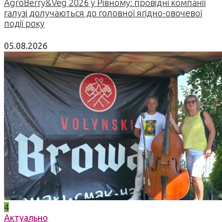
AgroBerry&Veg 2026 у Рівному: провідні компанії
галузі долучаються до головної ягідно-овочевої
події року
05.08.2026
4
Актуально