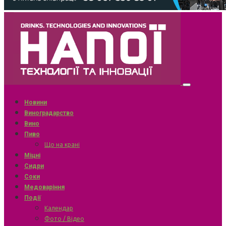
Новини
Виноградарство
Вино
Пиво
Що на крані
Міцні
Сидри
Соки
Медоваріння
Події
Календар
Фото / Відео