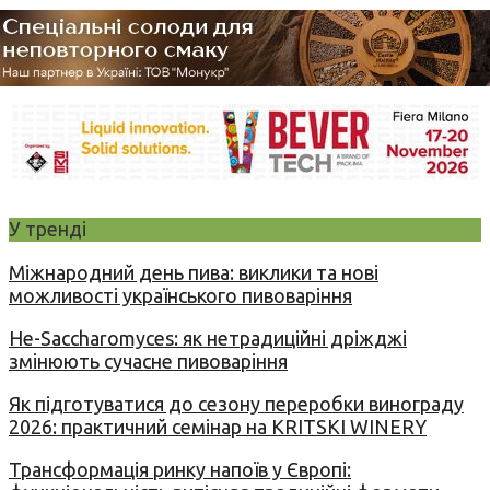
У тренді
Міжнародний день пива: виклики та нові
можливості українського пивоваріння
Не-Saccharomyces: як нетрадиційні дріжджі
змінюють сучасне пивоваріння
Як підготуватися до сезону переробки винограду
2026: практичний семінар на KRITSKI WINERY
Трансформація ринку напоїв у Європі: