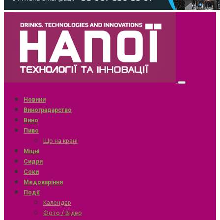
Новини
Виноградарство
Вино
Пиво
Що на крані
Міцні
Сидри
Соки
Медоваріння
Події
Календар
Фото / Відео