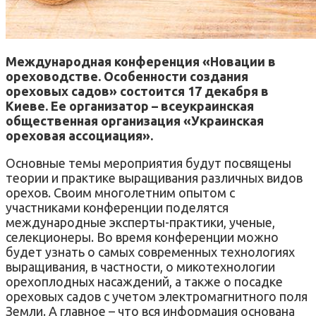
Международная конференция «Новации в
ореховодстве. Особенности создания
ореховых садов» состоится 17 декабря в
Киеве. Ее организатор – всеукраинская
общественная организация «Украинская
ореховая ассоциация».
Основные темы мероприятия будут посвящены
теории и практике выращивания различных видов
орехов. Своим многолетним опытом с
участниками конференции поделятся
международные эксперты-практики, ученые,
селекционеры. Во время конференции можно
будет узнать о самых современных технологиях
выращивания, в частности, о микотехнологии
орехоплодных насаждений, а также о посадке
ореховых садов с учетом электромагнитного поля
Земли. А главное – что вся информация основана