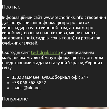
Про нас
Інформаційний сайт www.techdrinks.info створений
для популяризації інформації про розвиток
виноградарства та виноробства, а також про
виробництво інших напоїв (пива, міцних напоїв,
медових напоїв, сидрів, соків тощо) та розвиток
суміжних галузей.
Сьогодні сайт
techdrinks.info
є універсальним
майданчиком для обміну інформацією і досвідом
представників згаданих галузей України, Європи і
світу.
33028 м.Рівне, вул.Соборна,1 офіс 217
+38 068 568 5822
rnadia@ukr.net
Популярне