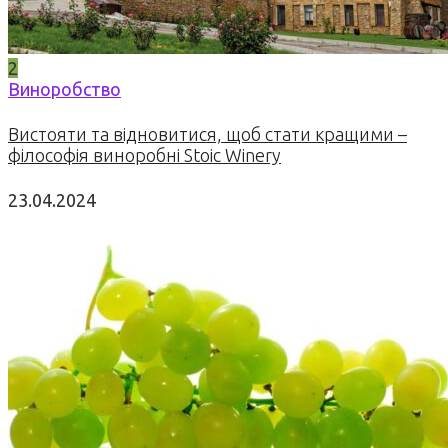
2
Виноробство
Вистояти та відновитися, щоб стати кращими –
філософія виноробні Stoic Winery
23.04.2024