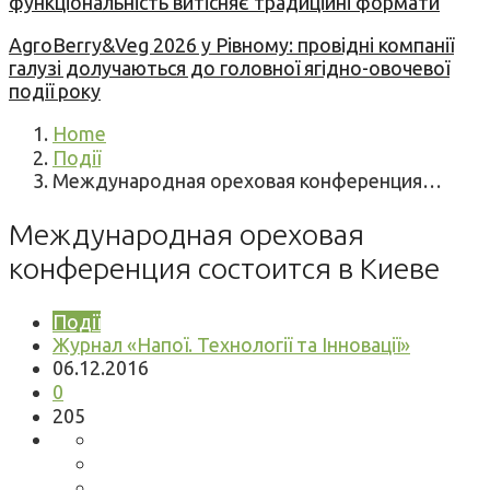
функціональність витісняє традиційні формати
AgroBerry&Veg 2026 у Рівному: провідні компанії
галузі долучаються до головної ягідно-овочевої
події року
Home
Події
Международная ореховая конференция…
Международная ореховая
конференция состоится в Киеве
Події
Журнал «Напої. Технології та Інновації»
06.12.2016
0
205