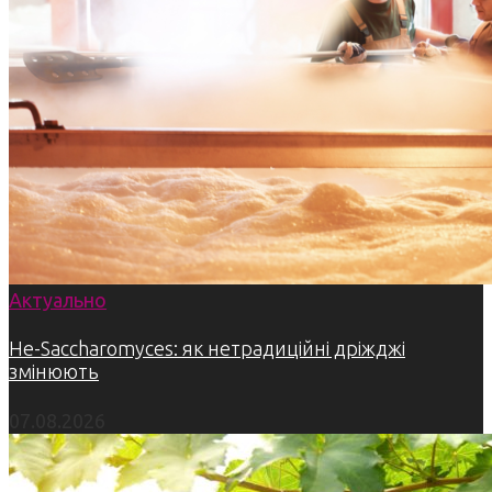
Актуально
Не-Saccharomyces: як нетрадиційні дріжджі
змінюють
07.08.2026