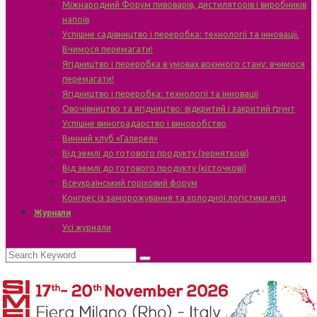
Міжнародний Форум пивоварів, дистиляторів і виробників
напоїв
Успішне садівництво і переробка: технології та інновації.
Вчимося перемагати!
Ягідництво і переробка в умовах воєнного стану: вчимося
перемагати!
Ягідництво і переробка: технології та інновації
Овочівництво та ягідництво: відкритий і закритий ґрунт
Успішне виноградарство і виноробство
Винний клуб «Галерея»
Від землі до готового продукту (зерняткові)
Від землі до готового продукту (кісточкові)
Всеукраїнський горіховий форум
Конгрес із заморожування та холодної логістики ягід
Журнали
Усі журнали