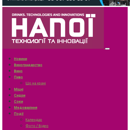
Новини
Виноградарство
Вино
Пиво
Що на крані
Міцні
Сидри
Соки
Медоваріння
Події
Календар
Фото / Відео