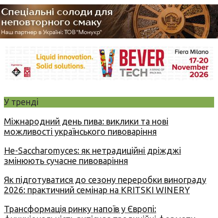
У тренді
Міжнародний день пива: виклики та нові
можливості українського пивоваріння
Не-Saccharomyces: як нетрадиційні дріжджі
змінюють сучасне пивоваріння
Як підготуватися до сезону переробки винограду
2026: практичний семінар на KRITSKI WINERY
Трансформація ринку напоїв у Європі: