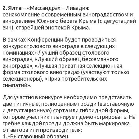
2. Ялта
– «Массандра» – Ливадия:
ознакомление с современным виноградарством и
виноделием Южного берега Крыма (с дегустацией
вин), старейшей энотекой Крыма.
В рамках Конференции будет проводиться
конкурс столового винограда в следующих
номинациях «Лучший образец столового
винограда», «Лучший образец бессемянного
винограда», «Лучшая приватная селекционная
форма столового винограда» (участвуют только
селекционеры), «Приз потребительских
симпатий».
Для участия в конкурсе необходимо представить
две типичные, полноценные грозди (выставочную
и дегустационную) сорта или гибридной формы,
которые участник планирует демонстрировать. На
гребне каждой грозди должна быть маркировка
от автора или производителя:
1. -Выставочный образец.