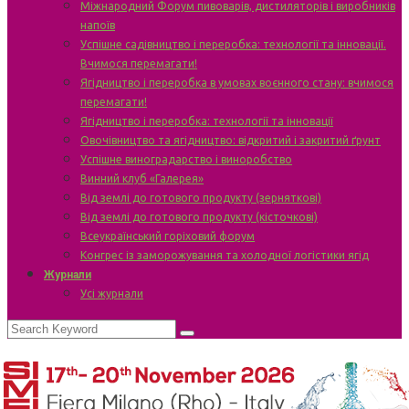
Міжнародний Форум пивоварів, дистиляторів і виробників
напоїв
Успішне садівництво і переробка: технології та інновації.
Вчимося перемагати!
Ягідництво і переробка в умовах воєнного стану: вчимося
перемагати!
Ягідництво і переробка: технології та інновації
Овочівництво та ягідництво: відкритий і закритий ґрунт
Успішне виноградарство і виноробство
Винний клуб «Галерея»
Від землі до готового продукту (зерняткові)
Від землі до готового продукту (кісточкові)
Всеукраїнський горіховий форум
Конгрес із заморожування та холодної логістики ягід
Журнали
Усі журнали