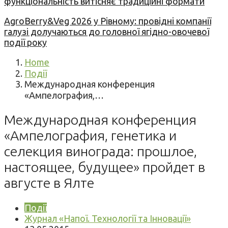
функціональність витісняє традиційні формати
AgroBerry&Veg 2026 у Рівному: провідні компанії
галузі долучаються до головної ягідно-овочевої
події року
Home
Події
Международная конференция
«Ампелография,…
Международная конференция
«Ампелография, генетика и
селекция винограда: прошлое,
настоящее, будущее» пройдет в
августе в Ялте
Події
Журнал «Напої. Технології та Інновації»