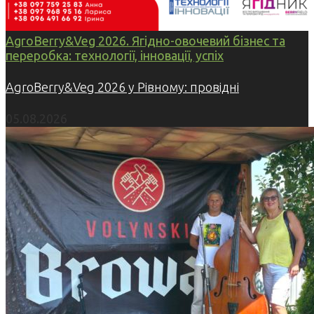
AgroBerry&Veg 2026. Ягідно-овочевий бізнес та
переробка: технології, інновації, успіх
AgroBerry&Veg 2026 у Рівному: провідні
05.08.2026