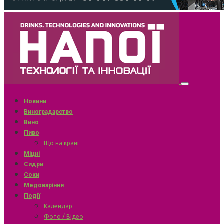
Новини
Виноградарство
Вино
Пиво
Що на крані
Міцні
Сидри
Соки
Медоваріння
Події
Календар
Фото / Відео