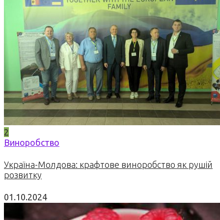
2
Виноробство
Україна-Молдова: крафтове виноробство як рушій
розвитку
01.10.2024