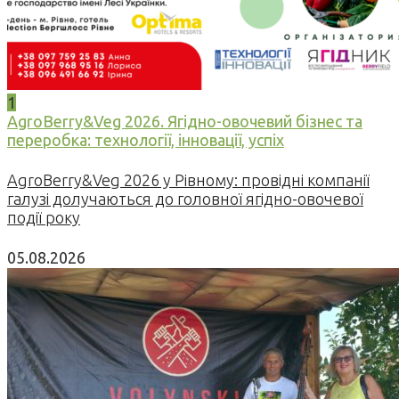
1
AgroBerry&Veg 2026. Ягідно-овочевий бізнес та
переробка: технології, інновації, успіх
AgroBerry&Veg 2026 у Рівному: провідні компанії
галузі долучаються до головної ягідно-овочевої
події року
05.08.2026