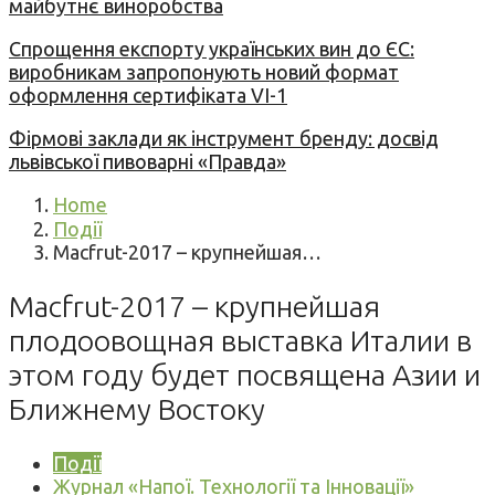
майбутнє виноробства
Спрощення експорту українських вин до ЄС:
виробникам запропонують новий формат
оформлення сертифіката VI-1
Фірмові заклади як інструмент бренду: досвід
львівської пивоварні «Правда»
Home
Події
Macfrut-2017 – крупнейшая…
Macfrut-2017 – крупнейшая
плодоовощная выставка Италии в
этом году будет посвящена Азии и
Ближнему Востоку
Події
Журнал «Напої. Технології та Інновації»