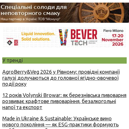
У тренді
AgroBerry&Veg 2026 у Рівному: провідні компанії
галузі долучаються до головної ягідно-овочевої
події року
12 років Volynski Browar: як березнівська пивоварня
розвиває крафтове пивоваріння, безалкогольні
напої та експорт
Made in Ukraine & Sustainable: Українське вино
нового покоління — як ESG-практики формують