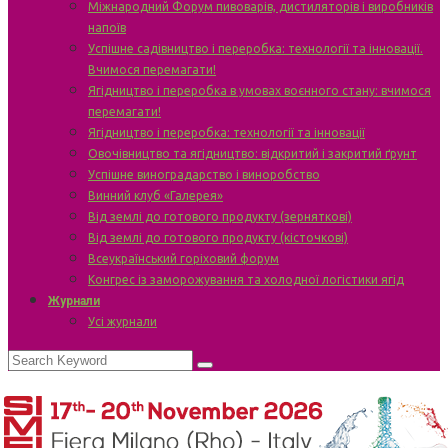
Міжнародний Форум пивоварів, дистиляторів і виробників
напоїв
Успішне садівництво і переробка: технології та інновації.
Вчимося перемагати!
Ягідництво і переробка в умовах воєнного стану: вчимося
перемагати!
Ягідництво і переробка: технології та інновації
Овочівництво та ягідництво: відкритий і закритий ґрунт
Успішне виноградарство і виноробство
Винний клуб «Галерея»
Від землі до готового продукту (зерняткові)
Від землі до готового продукту (кісточкові)
Всеукраїнський горіховий форум
Конгрес із заморожування та холодної логістики ягід
Журнали
Усі журнали