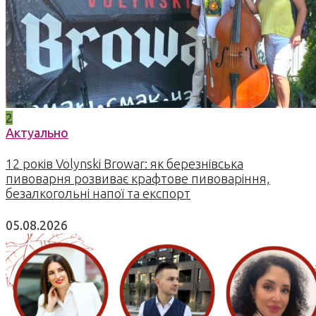
2
Актуально
12 років Volynski Browar: як березнівська
пивоварня розвиває крафтове пивоваріння,
безалкогольні напої та експорт
05.08.2026