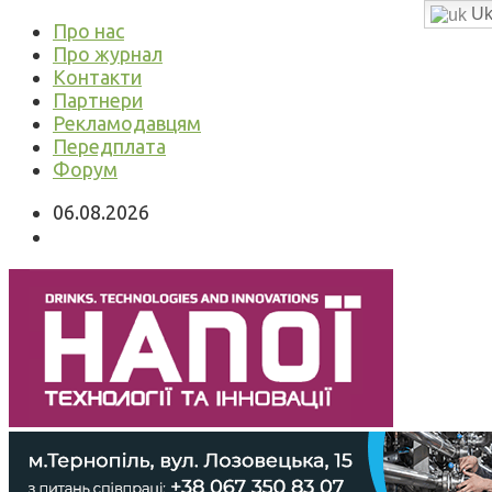
Uk
Про нас
Про журнал
Контакти
Партнери
Рекламодавцям
Передплата
Форум
06.08.2026