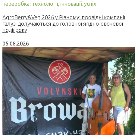
переробка: технології, інновації, успіх
AgroBerry&Veg 2026 у Рівному: провідні компанії
галузі долучаються до головної ягідно-овочевої
події року
05.08.2026