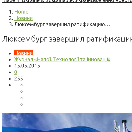
Made in Ukraine & Sustainable: Українське вино но
Home
Новини
Люксембург завершил ратификацию…
Люксембург завершил ратификацию
Новини
Журнал «Напої. Технології та Інновації»
15.05.2015
0
255