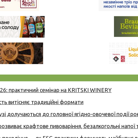
026: практичний семінар на KRITSKI WINERY
сть витісняє традиційні формати
узі долучаються до головної ягідно-овочевої події ро
 розвиває крафтове пивоваріння, безалкогольні напої 