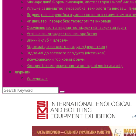
Міжнародний Форум пивоварів, дистиляторів і виробників н
Успішне садівництво і переробка: технології та інновації. В
Ягідництво і переробка в умовах воєнного стану: вчимося п
Ягідництво і переробка: технології та інновації
Овочівництво та ягідництво: відкритий і закритий ґрунт
Успішне виноградарство і виноробство
Винний клуб «Галерея»
Від землі до готового продукту (зерняткові)
Від землі до готового продукту (кісточкові)
Всеукраїнський горіховий форум
Конгрес із заморожування та холодної логістики ягід
Журнали
Усі журнали