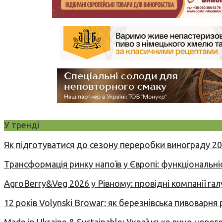
У тренді
Як підготуватися до сезону переробки винограду 2
Трансформація ринку напоїв у Європі: функціональні
AgroBerry&Veg 2026 у Рівному: провідні компанії гал
12 років Volynski Browar: як березнівська пивоварня