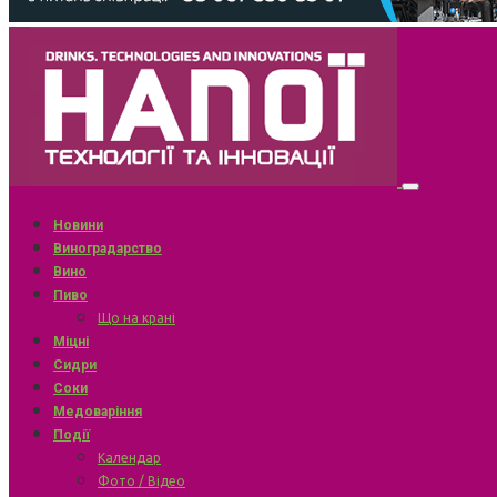
Новини
Виноградарство
Вино
Пиво
Що на крані
Міцні
Сидри
Соки
Медоваріння
Події
Календар
Фото / Відео