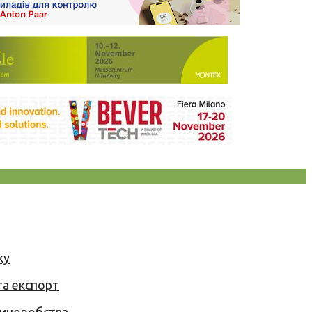
ку
та експорт