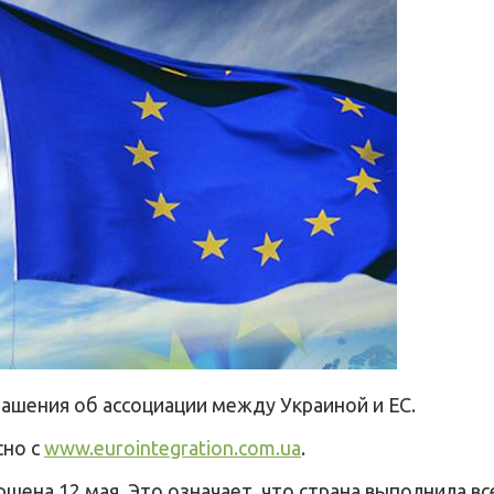
ашения об ассоциации между Украиной и ЕС.
сно с
www.eurointegration.com.ua
.
шена 12 мая. Это означает, что страна выполнила в