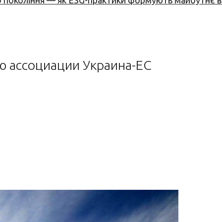
вого покоління — як ESG-практики формують майбутнє
 ассоциации Украина-ЕС