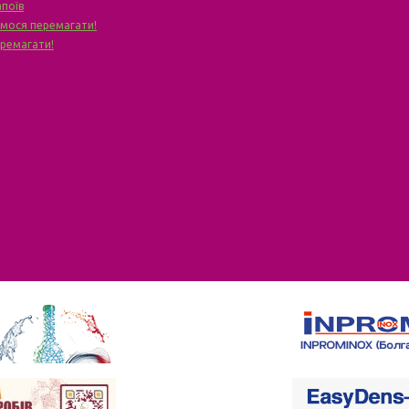
апоїв
чимося перемагати!
еремагати!