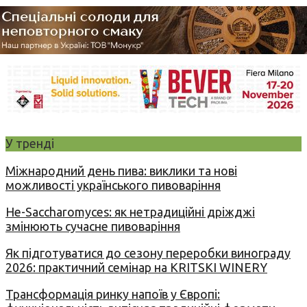
У тренді
Міжнародний день пива: виклики та нові
можливості українського пивоваріння
Не-Saccharomyces: як нетрадиційні дріжджі
змінюють сучасне пивоваріння
Як підготуватися до сезону переробки винограду
2026: практичний семінар на KRITSKI WINERY
Трансформація ринку напоїв у Європі: