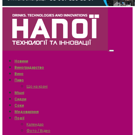
Новини
Виноградарство
Вино
Пиво
Що на крані
Міцні
Сидри
Соки
Медоваріння
Події
Календар
Фото / Відео