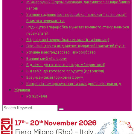
Міжнародний Форум пивоварів, дистиляторів і виробників
напоїв
Успішне садівництво і переробка: технології та інновації.
Вчимося перемагати!
Ягідництво і переробка в умовах воєнного стану: вчимося
перемагати!
Ягідництво і переробка: технології та інновації
Овочівництво та ягідництво: відкритий і закритий ґрунт
Успішне виноградарство і виноробство
Винний клуб «Галерея»
Від землі до готового продукту (зерняткові)
Від землі до готового продукту (кісточкові)
Всеукраїнський горіховий форум
Конгрес із заморожування та холодної логістики ягід
Журнали
Усі журнали