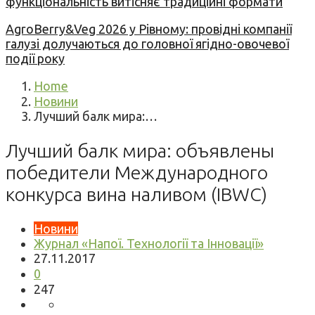
функціональність витісняє традиційні формати
AgroBerry&Veg 2026 у Рівному: провідні компанії
галузі долучаються до головної ягідно-овочевої
події року
Home
Новини
Лучший балк мира:…
Лучший балк мира: объявлены
победители Международного
конкурса вина наливом (IBWC)
Новини
Журнал «Напої. Технології та Інновації»
27.11.2017
0
247