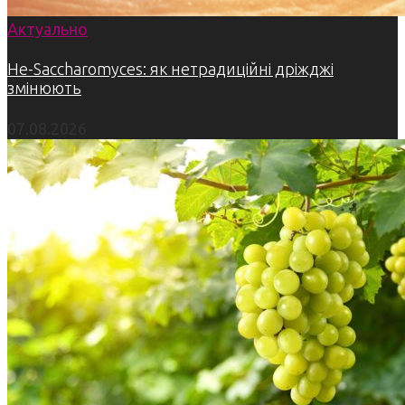
Актуально
Не-Saccharomyces: як нетрадиційні дріжджі
змінюють
07.08.2026