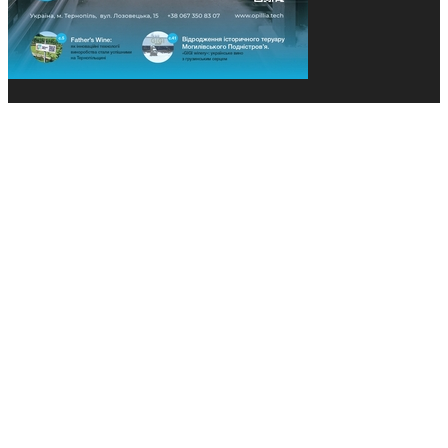
© 2013-2026 Засновники: Конєва К.В., Ящук Н.І.
Назва, концепція та дизайн проєктів медіагрупи
«Технології та Інновації» охороняється Законом
«Про авторське право». Редакція не відповідає за
тексти рекламних оголошень. Думка редакції
може не збігатися з точками зору авторів
публікацій. Передрук – з письмового дозволу
авторів проєкту.