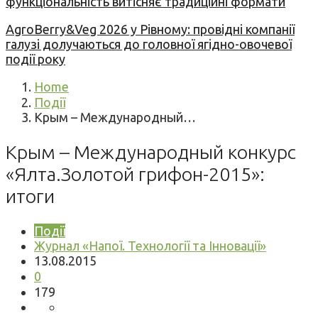
функціональність витісняє традиційні формати
AgroBerry&Veg 2026 у Рівному: провідні компанії
галузі долучаються до головної ягідно-овочевої
події року
Home
Події
Крым – Международный…
Крым – Международный конкурс
«Ялта.Золотой грифон-2015»:
итоги
Події
Журнал «Напої. Технології та Інновації»
13.08.2015
0
179