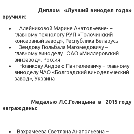
Диплом «Лучший винодел года»
вручили:
Алейниковой Марине Анатольевне- –
главному технологу РУП «Толочинский
консервный завод», Республика Беларусь
Зеидову Гюльбала Магомедовичу –
главному виноделу ОАО «Миллеровский
винзавод», Россия
Новикову Андрею Пантелеевичу – главному
виноделу ЧАО «Болградский винодельческий
завод», Украина
Медалью Л.С.Голицына в 2015 году
награждены:
Вахрамеева Светлана Анатольевна –