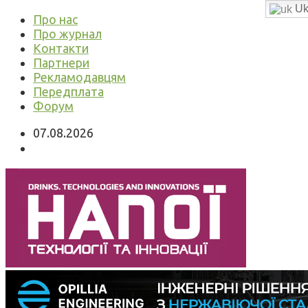
Uk
Про нас
Про журнал
Контакти
Партнери
Рекламодавцям
Передплата
Форум
07.08.2026