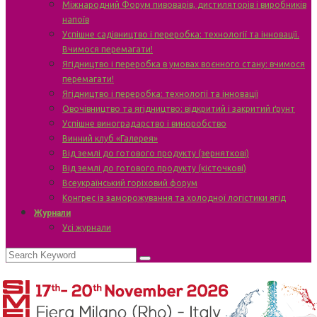
Міжнародний Форум пивоварів, дистиляторів і виробників
напоїв
Успішне садівництво і переробка: технології та інновації.
Вчимося перемагати!
Ягідництво і переробка в умовах воєнного стану: вчимося
перемагати!
Ягідництво і переробка: технології та інновації
Овочівництво та ягідництво: відкритий і закритий ґрунт
Успішне виноградарство і виноробство
Винний клуб «Галерея»
Від землі до готового продукту (зерняткові)
Від землі до готового продукту (кісточкові)
Всеукраїнський горіховий форум
Конгрес із заморожування та холодної логістики ягід
Журнали
Усі журнали