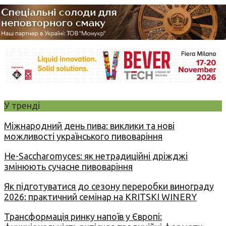
У тренді
Міжнародний день пива: виклики та нові
можливості українського пивоваріння
Не-Saccharomyces: як нетрадиційні дріжджі
змінюють сучасне пивоваріння
Як підготуватися до сезону переробки винограду
2026: практичний семінар на KRITSKI WINERY
Трансформація ринку напоїв у Європі: