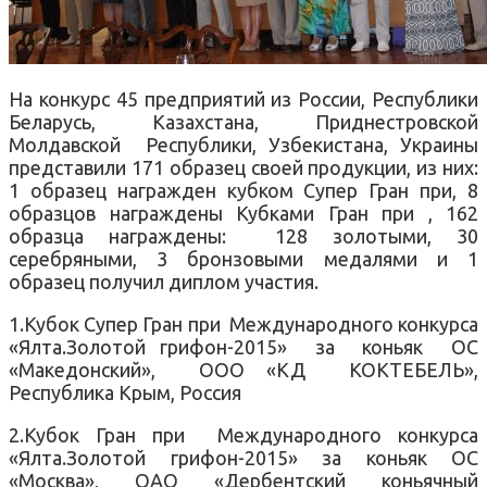
На конкурс 45 предприятий из России, Республики
Беларусь, Казахстана, Приднестровской
Молдавской Республики, Узбекистана, Украины
представили 171 образец своей продукции, из них:
1 образец награжден кубком Супер Гран при, 8
образцов награждены Кубками Гран при , 162
образца награждены: 128 золотыми, 30
серебряными, 3 бронзовыми медалями и 1
образец получил диплом участия.
1.Кубок Супер Гран при Международного конкурса
«Ялта.Золотой грифон-2015» за коньяк ОС
«Македонский», ООО «КД КОКТЕБЕЛЬ»,
Республика Крым, Россия
2.Кубок Гран при Международного конкурса
«Ялта.Золотой грифон-2015» за коньяк ОС
«Москва», ОАО «Дербентский коньячный