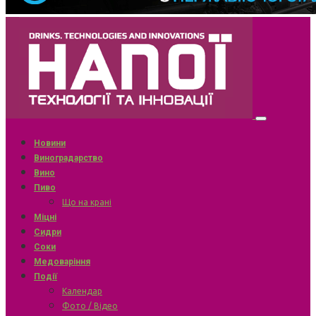
Новини
Виноградарство
Вино
Пиво
Що на крані
Міцні
Сидри
Соки
Медоваріння
Події
Календар
Фото / Відео