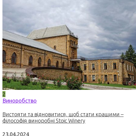
2
Виноробство
Вистояти та відновитися, щоб стати кращими –
філософія виноробні Stoic Winery
23.04.2024