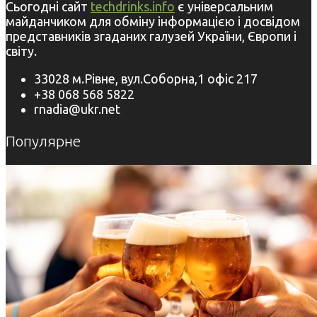
Сьогодні сайт
techdrinks.info
є універсальним
майданчиком для обміну інформацією і досвідом
представників згаданих галузей України, Європи і
світу.
33028 м.Рівне, вул.Соборна,1 офіс 217
+38 068 568 5822
rnadia@ukr.net
Популярне