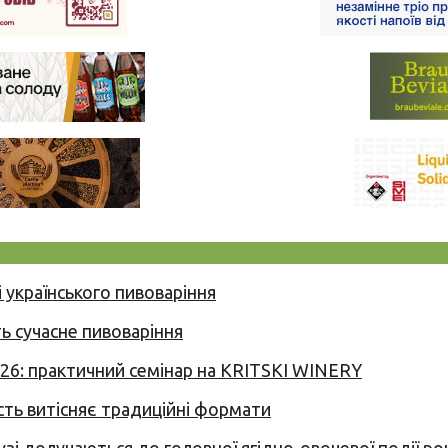
 українського пивоваріння
ь сучасне пивоваріння
026: практичний семінар на KRITSKI WINERY
сть витісняє традиційні формати