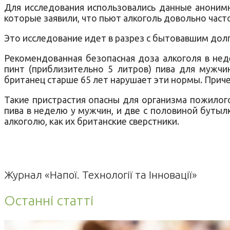
Для исследования использовались данные анонимн
которые заявили, что пьют алкоголь довольно ча
Это исследование идет в разрез с бытовавшим дол
Рекомендованная безопасная доза алкоголя в нед
пинт (приблизительно 5 литров) пива для мужчи
британец старше 65 лет нарушает эти нормы. Приче
Такие пристрастия опасны для организма пожилого
пива в неделю у мужчин, и две с половиной бутыл
алкоголю, как их британские сверстники.
Журнал «Напої. Технології та Інновації»
Останні статті