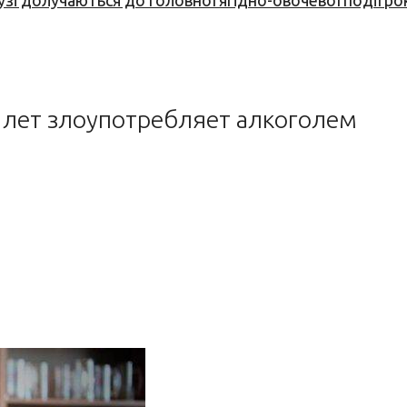
узі долучаються до головної ягідно-овочевої події ро
 лет злоупотребляет алкоголем