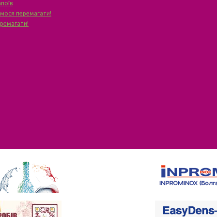
апоїв
чимося перемагати!
еремагати!