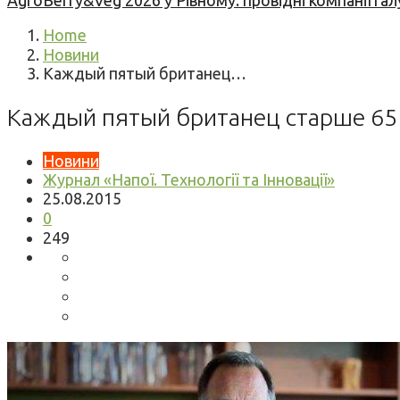
AgroBerry&Veg 2026 у Рівному: провідні компанії гал
Home
Новини
Каждый пятый британец…
Каждый пятый британец старше 65
Новини
Журнал «Напої. Технології та Інновації»
25.08.2015
0
249