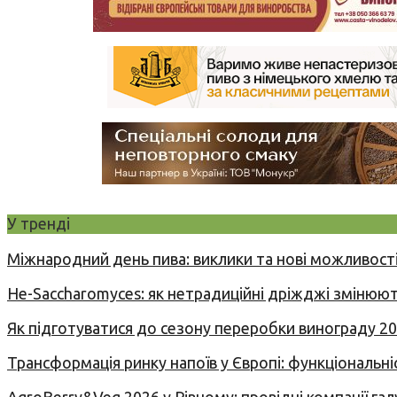
У тренді
Міжнародний день пива: виклики та нові можливості
Не-Saccharomyces: як нетрадиційні дріжджі змінюют
Як підготуватися до сезону переробки винограду 2
Трансформація ринку напоїв у Європі: функціональні