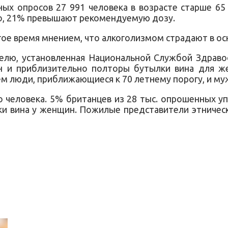
ых опросов 27 991 человека в возрасте старше 65
сто, 21% превышают рекомендуемую дозу.
гое время мнением, что алкоголизмом страдают в о
елю, установленная Национальной Службой Здраво
н и приблизительно полторы бутылки вина для ж
м люди, приближающиеся к 70 летнему порогу, и муж
 человека. 5% британцев из 28 тыс. опрошенных у
ки вина у женщин. Пожилые представители этничес