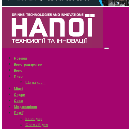
Новини
Виноградарство
Вино
Пиво
Що на крані
Міцні
Сидри
Соки
Медоваріння
Події
Календар
Фото / Відео