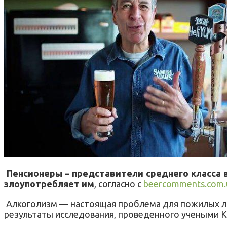
Пенсионеры – представители среднего класса 
злоупотребляет им
, согласно с
beercomments.com.
Алкоголизм — настоящая проблема для пожилых лю
результаты исследования, проведенного учеными Ki