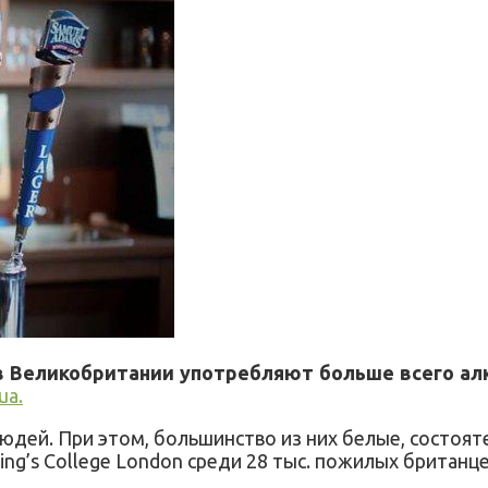
в Великобритании употребляют больше всего алк
ua.
дей. При этом, большинство из них белые, состоят
ng’s College London среди 28 тыс. пожилых британце