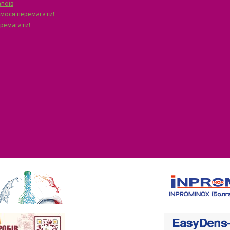
апоїв
чимося перемагати!
еремагати!