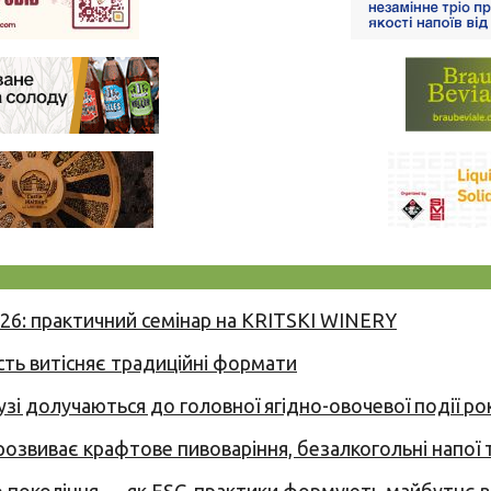
026: практичний семінар на KRITSKI WINERY
сть витісняє традиційні формати
узі долучаються до головної ягідно-овочевої події ро
 розвиває крафтове пивоваріння, безалкогольні напої 