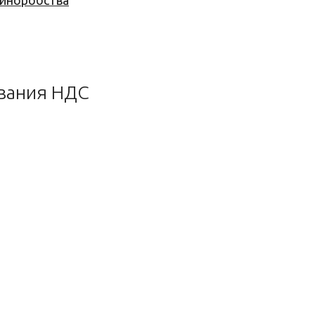
 виноробства
ования НДС