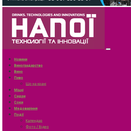
Новини
Виноградарство
Вино
Пиво
Що на крані
Міцні
Сидри
Соки
Медоваріння
Події
Календар
Фото / Відео