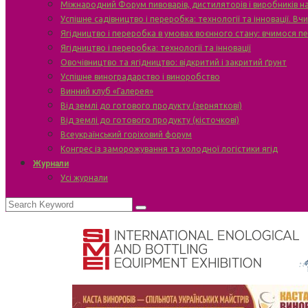
Міжнародний Форум пивоварів, дистиляторів і виробників н
Успішне садівництво і переробка: технології та інновації. В
Ягідництво і переробка в умовах воєнного стану: вчимося п
Ягідництво і переробка: технології та інновації
Овочівництво та ягідництво: відкритий і закритий ґрунт
Успішне виноградарство і виноробство
Винний клуб «Галерея»
Від землі до готового продукту (зерняткові)
Від землі до готового продукту (кісточкові)
Всеукраїнський горіховий форум
Конгрес із заморожування та холодної логістики ягід
Журнали
Усі журнали