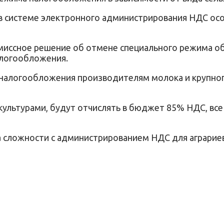
а в системе электронного администрирования НДС о
миссное решение об отмене специального режима об
алогообложения.
 налогообложения производителям молока и крупного
ультурами, будут отчислять в бюджет 85% НДС, все 
 сложности с администрированием НДС для аграриев 