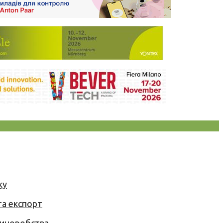
ку
та експорт