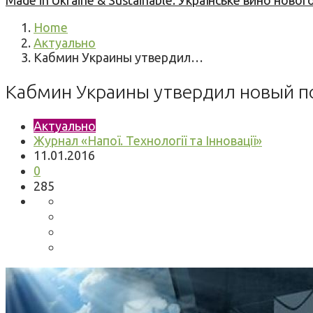
Made in Ukraine & Sustainable: Українське вино но
Home
Актуально
Кабмин Украины утвердил…
Кабмин Украины утвердил новый п
Актуально
Журнал «Напої. Технології та Інновації»
11.01.2016
0
285