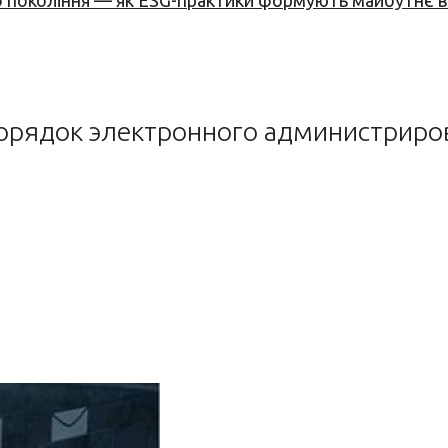
вого покоління — як ESG-практики формують майбутнє
орядок электронного администрир