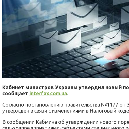
Кабинет министров Украины утвердил новый по
сообщает
interfax.com.ua
.
Согласно постановлению правительства №1177 от 3
утвержден в связи с изменениями в Налоговый кодек
В сообщении Кабмина об утверждении нового поря
сельхозпредприятиями-субъектами специального р