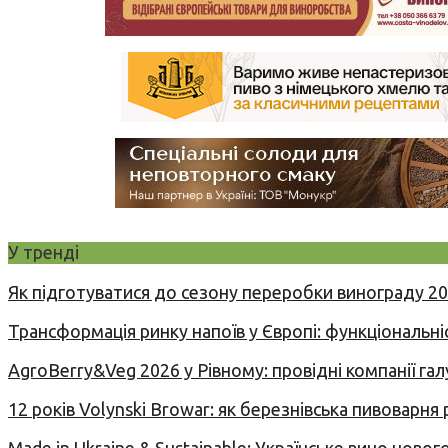
У тренді
Як підготуватися до сезону переробки винограду 2
Трансформація ринку напоїв у Європі: функціональні
AgroBerry&Veg 2026 у Рівному: провідні компанії гал
12 років Volynski Browar: як березнівська пивоварня