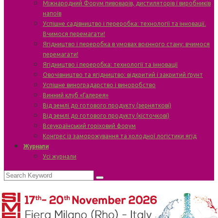
Міжнародний Форум пивоварів, дистиляторів і виробників
напоїв
Успішне садівництво і переробка: технології та інновації.
Вчимося перемагати!
Ягідництво і переробка в умовах воєнного стану: вчимося
перемагати!
Ягідництво і переробка: технології та інновації
Овочівництво та ягідництво: відкритий і закритий ґрунт
Успішне виноградарство і виноробство
Винний клуб «Галерея»
Від землі до готового продукту (зерняткові)
Від землі до готового продукту (кісточкові)
Всеукраїнський горіховий форум
Конгрес із заморожування та холодної логістики ягід
Журнали
Усі журнали