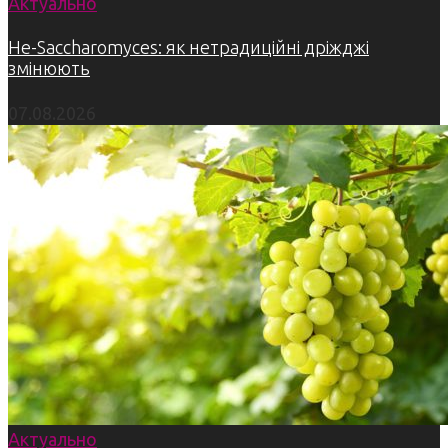
Актуально
Не-Saccharomyces: як нетрадиційні дріжджі
змінюють
07.08.2026
Актуально