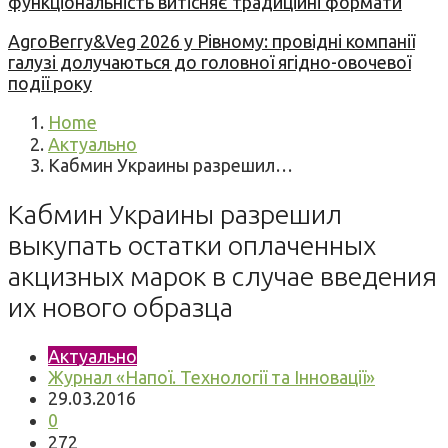
функціональність витісняє традиційні формати
AgroBerry&Veg 2026 у Рівному: провідні компанії
галузі долучаються до головної ягідно-овочевої
події року
Home
Актуально
Кабмин Украины разрешил…
Кабмин Украины разрешил
выкупать остатки оплаченных
акцизных марок в случае введения
их нового образца
Актуально
Журнал «Напої. Технології та Інновації»
29.03.2016
0
272