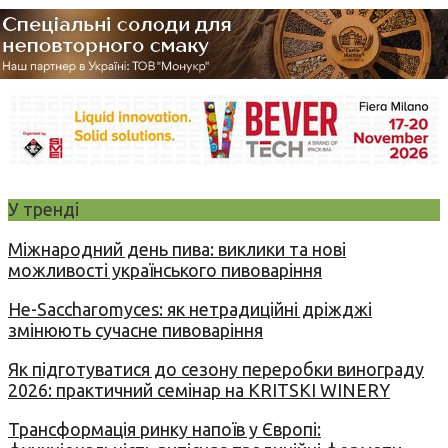
У тренді
Міжнародний день пива: виклики та нові
можливості українського пивоваріння
Не-Saccharomyces: як нетрадиційні дріжджі
змінюють сучасне пивоваріння
Як підготуватися до сезону переробки винограду
2026: практичний семінар на KRITSKI WINERY
Трансформація ринку напоїв у Європі: