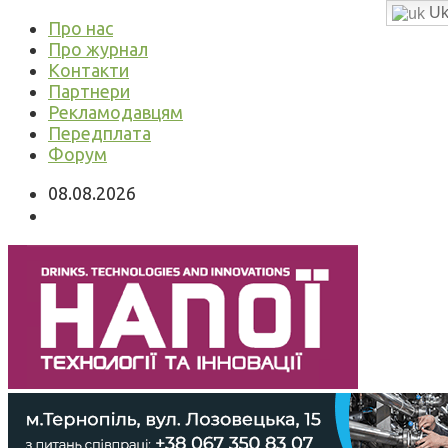
Uk
Про нас
Про журнал
Контакти
Партнери
Рекламодавцям
Передплата
Форум
08.08.2026