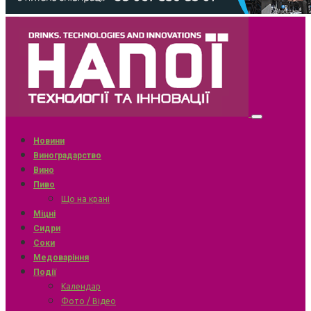
Новини
Виноградарство
Вино
Пиво
Що на крані
Міцні
Сидри
Соки
Медоваріння
Події
Календар
Фото / Відео