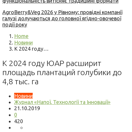
функціональність витісняє традиційні формати
AgroBerry&Veg 2026 у Рівному: провідні компанії
галузі долучаються до головної ягідно-овочевої
події року
Home
Новини
К 2024 году…
К 2024 году ЮАР расширит
площадь плантаций голубики до
4,8 тыс. га
Новини
Журнал «Напої. Технології та Інновації»
21.10.2019
0
420