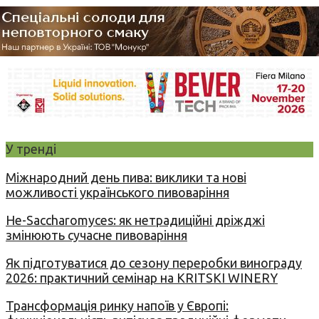
У тренді
Міжнародний день пива: виклики та нові
можливості українського пивоваріння
Не-Saccharomyces: як нетрадиційні дріжджі
змінюють сучасне пивоваріння
Як підготуватися до сезону переробки винограду
2026: практичний семінар на KRITSKI WINERY
Трансформація ринку напоїв у Європі: