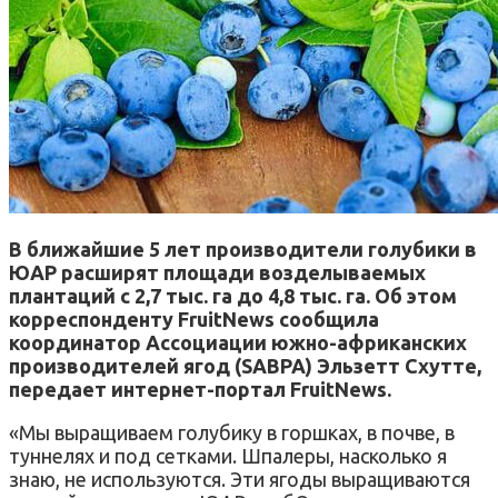
В ближайшие 5 лет производители голубики в
ЮАР расширят площади возделываемых
плантаций с 2,7 тыс. га до 4,8 тыс. га. Об этом
корреспонденту FruitNews сообщила
координатор Ассоциации южно-африканских
производителей ягод (SABPA) Эльзетт Схутте,
передает интернет-портал FruitNews.
«Мы выращиваем голубику в горшках, в почве, в
туннелях и под сетками. Шпалеры, насколько я
знаю, не используются. Эти ягоды выращиваются