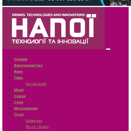
Новини
Виноградарство
Вино
Пиво
Що на крані
Міцні
Сидри
Соки
Медоваріння
Події
Календар
Фото / Відео