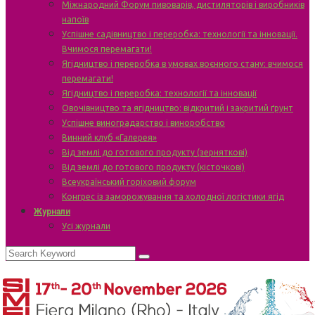
Міжнародний Форум пивоварів, дистиляторів і виробників
напоїв
Успішне садівництво і переробка: технології та інновації.
Вчимося перемагати!
Ягідництво і переробка в умовах воєнного стану: вчимося
перемагати!
Ягідництво і переробка: технології та інновації
Овочівництво та ягідництво: відкритий і закритий ґрунт
Успішне виноградарство і виноробство
Винний клуб «Галерея»
Від землі до готового продукту (зерняткові)
Від землі до готового продукту (кісточкові)
Всеукраїнський горіховий форум
Конгрес із заморожування та холодної логістики ягід
Журнали
Усі журнали