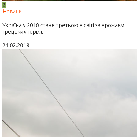
2
Новини
Україна у 2018 стане третьою в світі за врожаєм
грецьких горіхів
21.02.2018