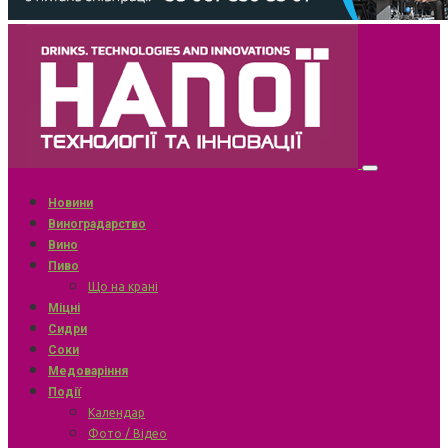
Новини
Виноградарство
Вино
Пиво
Що на крані
Міцні
Сидри
Соки
Медоваріння
Події
Календар
Фото / Відео