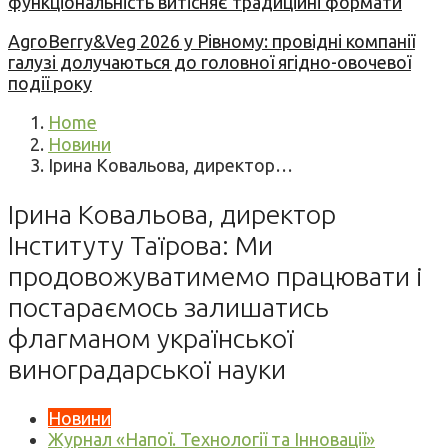
функціональність витісняє традиційні формати
AgroBerry&Veg 2026 у Рівному: провідні компанії
галузі долучаються до головної ягідно-овочевої
події року
Home
Новини
Ірина Ковальова, директор…
Ірина Ковальова, директор
Інституту Таїрова: Ми
продовожуватимемо працювати і
постараємось залишатись
флагманом української
виноградарської науки
Новини
Журнал «Напої. Технології та Інновації»