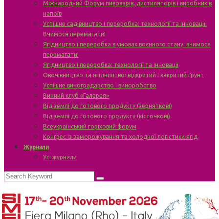
Міжнародний Форум пивоварів, дистиляторів і виробників
напоїв
Успішне садівництво і переробка: технології та інновації.
Вчимося перемагати!
Ягідництво і переробка в умовах воєнного стану: вчимося
перемагати!
Ягідництво і переробка: технології та інновації
Овочівництво та ягідництво: відкритий і закритий ґрунт
Успішне виноградарство і виноробство
Винний клуб «Галерея»
Від землі до готового продукту (зерняткові)
Від землі до готового продукту (кісточкові)
Всеукраїнський горіховий форум
Конгрес із заморожування та холодної логістики ягід
Журнали
Усі журнали