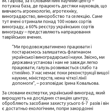
ім.Таїрова, за її словами нині научний центр –
потужна база, де працюють дестяки науковців, що
вивчають агроекологію, агротехніку,
виноградарство, виноробство та селекцію. Саме
тут вчені отримали понад 100 нових сортів
винограду, а 60% реєстру українських сортів
винограду – представляють напрацювання
таврійських вчених.
“Ми продовожуватимемо працювати і
постараємось залишатись флагманом
української виноградарської науки. Звісно
,
ми
державна установа і нам не завжди легко
працювати, галузь розвивається слабо та
стихійно. У нас немає поки реконструкції вищої
наукми, міністерств, нема чіткої лінії
допомоги”, – розповідає Ірина Ковальова.
За словами експертки, український виноград, який
вирощують на дослідних станціях центру,
обробляють засобами захисту усього 6-7 разів і він
є достатньо екологічним, попри закордонні