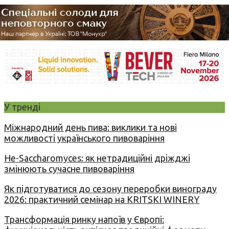
У тренді
Міжнародний день пива: виклики та нові
можливості українського пивоваріння
Не-Saccharomyces: як нетрадиційні дріжджі
змінюють сучасне пивоваріння
Як підготуватися до сезону переробки винограду
2026: практичний семінар на KRITSKI WINERY
Трансформація ринку напоїв у Європі: