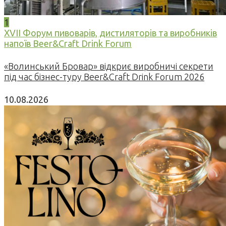
1
XVII Форум пивоварів, дистиляторів та виробників
напоїв Beer&Craft Drink Forum
«Волинський Бровар» відкриє виробничі секрети
під час бізнес-туру Beer&Craft Drink Forum 2026
10.08.2026