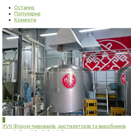
Останнє
Популярне
Коменти
1
XVII Форум пивоварів, дистиляторів та виробників