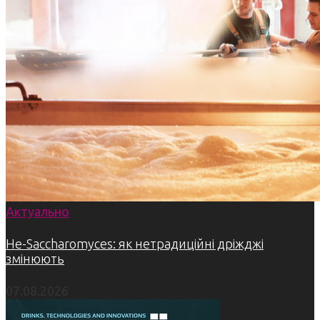
Актуально
Не-Saccharomyces: як нетрадиційні дріжджі
змінюють
07.08.2026