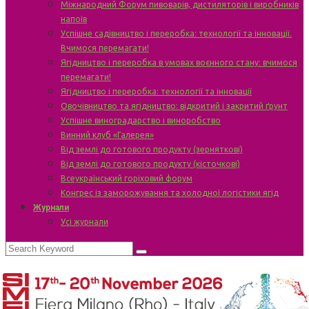
Міжнародний Форум пивоварів, дистиляторів і виробників
напоїв
Успішне садівництво і переробка: технології та інновації.
Вчимося перемагати!
Ягідництво і переробка в умовах воєнного стану: вчимося
перемагати!
Ягідництво і переробка: технології та інновації
Овочівництво та ягідництво: відкритий і закритий ґрунт
Успішне виноградарство і виноробство
Винний клуб «Галерея»
Від землі до готового продукту (зерняткові)
Від землі до готового продукту (кісточкові)
Всеукраїнський горіховий форум
Конгрес із заморожування та холодної логістики ягід
Журнали
Усі журнали