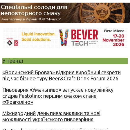
У тренді
«Волинський Бровар» відкриє виробничі секрети
під час бізнес-туру Beer&Craft Drink Forum 2026
Пивоварня «Уманьпиво» запускає нову лінійку
сидрів Festolino: першим смаком стане
«Фраголіно»
Міжнародний день пива: виклики та нові
можливості українського пивоваріння