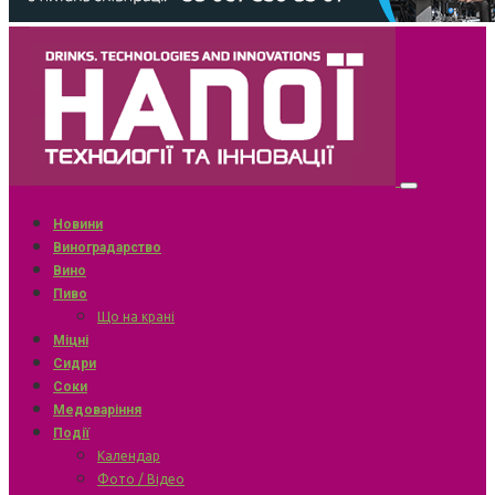
Новини
Виноградарство
Вино
Пиво
Що на крані
Міцні
Сидри
Соки
Медоваріння
Події
Календар
Фото / Відео