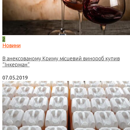
2
Новини
В анексованому Криму місцевий винороб купив
“Інкерман”
07.05.2019