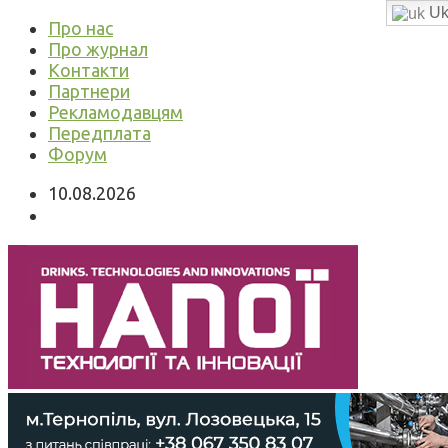
Uk
Про нас
Про журнал
Контакти
Партнери
Рекламодавцям
Передплата
Форум
10.08.2026