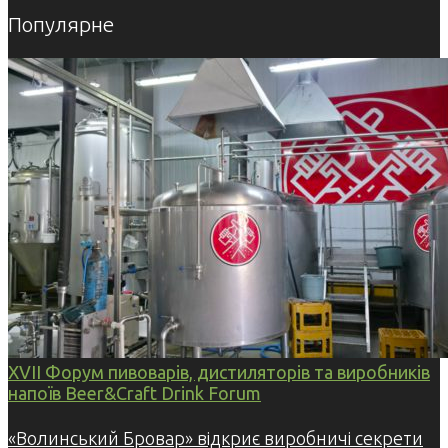
Популярне
XVII Форум пивоварів, дистиляторів та виробників
напоїв Beer&Craft Drink Forum
«Волинський Бровар» відкриє виробничі секрети