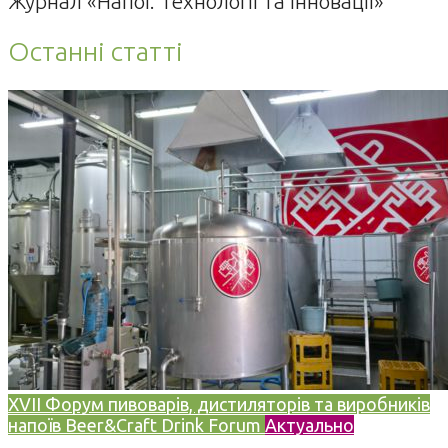
Журнал «Напої. Технології та Інновації»
Останні статті
XVII Форум пивоварів, дистиляторів та виробників
напоїв Beer&Craft Drink Forum
Актуально