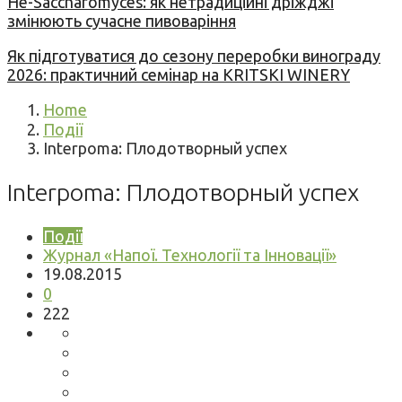
Не-Saccharomyces: як нетрадиційні дріжджі
змінюють сучасне пивоваріння
Як підготуватися до сезону переробки винограду
2026: практичний семінар на KRITSKI WINERY
Home
Події
Interpoma: Плодотворный успех
Interpoma: Плодотворный успех
Події
Журнал «Напої. Технології та Інновації»
19.08.2015
0
222