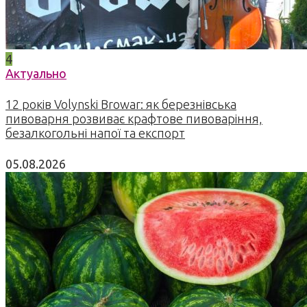
4
Актуально
12 років Volynski Browar: як березнівська
пивоварня розвиває крафтове пивоваріння,
безалкогольні напої та експорт
05.08.2026