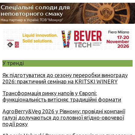
У тренді
Як підготуватися до сезону переробки винограду
2026: практичний семінар на KRITSKI WINERY
Трансформація ринку напоїв у Європі:
функціональність витісняє традиційні формати
AgroBerry&Veg 2026 у Рівному: провідні компанії
галузі долучаються до головної ягідно-овочевої
події року