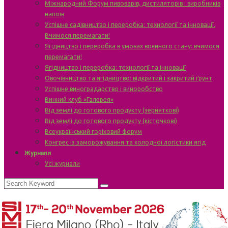
Міжнародний Форум пивоварів, дистиляторів і виробників
напоїв
Успішне садівництво і переробка: технології та інновації.
Вчимося перемагати!
Ягідництво і переробка в умовах воєнного стану: вчимося
перемагати!
Ягідництво і переробка: технології та інновації
Овочівництво та ягідництво: відкритий і закритий ґрунт
Успішне виноградарство і виноробство
Винний клуб «Галерея»
Від землі до готового продукту (зерняткові)
Від землі до готового продукту (кісточкові)
Всеукраїнський горіховий форум
Конгрес із заморожування та холодної логістики ягід
Журнали
Усі журнали