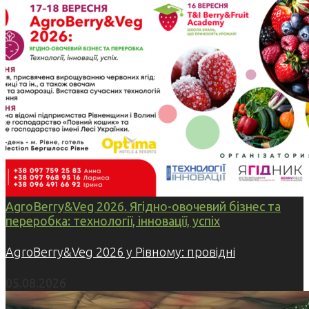
AgroBerry&Veg 2026. Ягідно-овочевий бізнес та
переробка: технології, інновації, успіх
AgroBerry&Veg 2026 у Рівному: провідні
05.08.2026