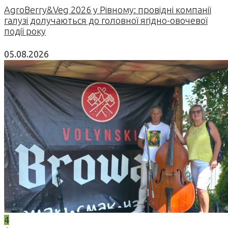
AgroBerry&Veg 2026 у Рівному: провідні компанії
галузі долучаються до головної ягідно-овочевої
події року
05.08.2026
4