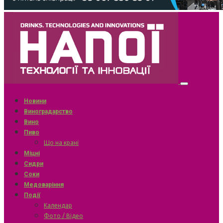
Новини
Виноградарство
Вино
Пиво
Що на крані
Міцні
Сидри
Соки
Медоваріння
Події
Календар
Фото / Відео