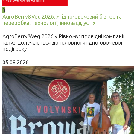
3
AgroBerry&Veg 2026. Ягідно-овочевий бізнес та
переробка: технології, інновації, успіх
AgroBerry&Veg 2026 у Рівному: провідні компанії
галузі долучаються до головної ягідно-овочевої
події року
05.08.2026