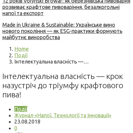
12 років Volynski Browar: як березнівська пивоварня
розвиває крафтове пивоваріння, безалкогольні
напої та експорт
Made in Ukraine & Sustainable: Українське вино
нового покоління — як ESG-практики формують
майбутнє виноробства
Home
Події
Інтелектуальна власність —…
Інтелектуальна власність — крок
назустріч до тріумфу крафтового
пива!
Події
Журнал «Напої. Технології та Інновації»
23.08.2018
0