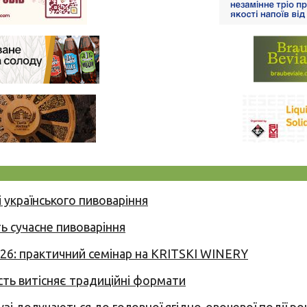
 українського пивоваріння
ь сучасне пивоваріння
026: практичний семінар на KRITSKI WINERY
сть витісняє традиційні формати