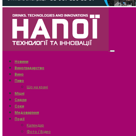
Новини
Виноградарство
Вино
Пиво
Що на крані
Міцні
Сидри
Соки
Медоваріння
Події
Календар
Фото / Відео