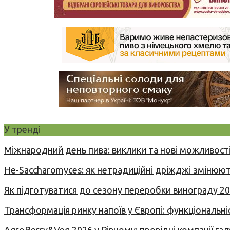
У тренді
Міжнародний день пива: виклики та нові можливості
Не-Saccharomyces: як нетрадиційні дріжджі змінюют
Як підготуватися до сезону переробки винограду 2
Трансформація ринку напоїв у Європі: функціональні