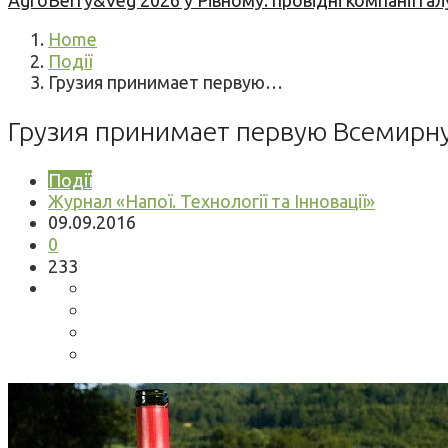
AgroBerry&Veg 2026 у Рівному: провідні компанії гал
Home
Події
Грузия принимает первую…
Грузия принимает первую Всемирн
Події
Журнал «Напої. Технології та Інновації»
09.09.2016
0
233