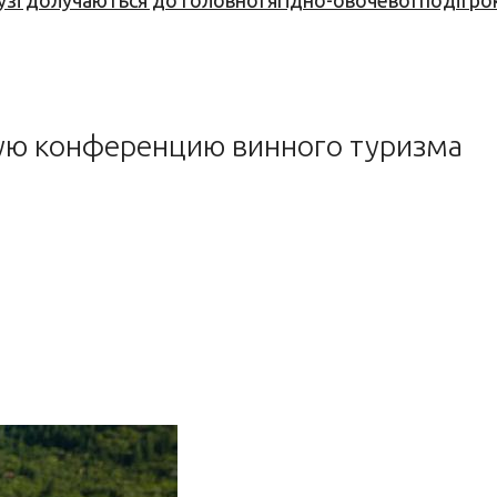
узі долучаються до головної ягідно-овочевої події ро
ую конференцию винного туризма