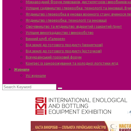
Міжнародний Форум пивоварів, дистиляторів і виробників н
Успішне садівництво і переробка: технології та інновації. В
Ягідництво і переробка в умовах воєнного стану: вчимося п
Ягідництво і переробка: технології та інновації
Овочівництво та ягідництво: відкритий і закритий ґрунт
Успішне виноградарство і виноробство
Винний клуб «Галерея»
Від землі до готового продукту (зерняткові)
Від землі до готового продукту (кісточкові)
Всеукраїнський горіховий форум
Конгрес із заморожування та холодної логістики ягід
Журнали
Усі журнали