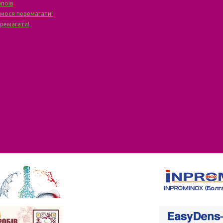
апоїв
чимося перемагати!
еремагати!