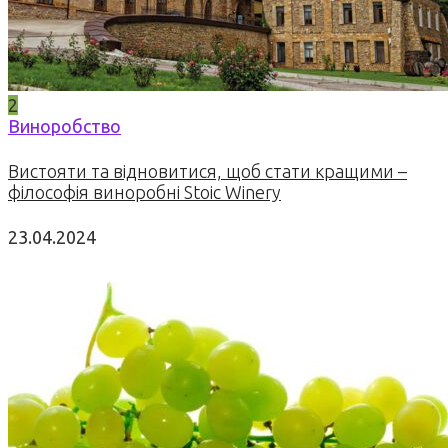
2
Виноробство
Вистояти та відновитися, щоб стати кращими –
філософія виноробні Stoic Winery
23.04.2024