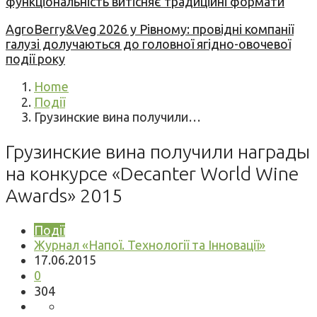
функціональність витісняє традиційні формати
AgroBerry&Veg 2026 у Рівному: провідні компанії
галузі долучаються до головної ягідно-овочевої
події року
Home
Події
Грузинские вина получили…
Грузинские вина получили награды
на конкурсе «Decanter World Wine
Awards» 2015
Події
Журнал «Напої. Технології та Інновації»
17.06.2015
0
304