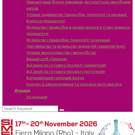
Міжнародний Форум пивоварів, дистиляторів і виробників
напоїв
Успішне садівництво і переробка: технології та інновації.
Вчимося перемагати!
Ягідництво і переробка в умовах воєнного стану: вчимося
перемагати!
Ягідництво і переробка: технології та інновації
Овочівництво та ягідництво: відкритий і закритий ґрунт
Успішне виноградарство і виноробство
Винний клуб «Галерея»
Від землі до готового продукту (зерняткові)
Від землі до готового продукту (кісточкові)
Всеукраїнський горіховий форум
Конгрес із заморожування та холодної логістики ягід
Журнали
Усі журнали