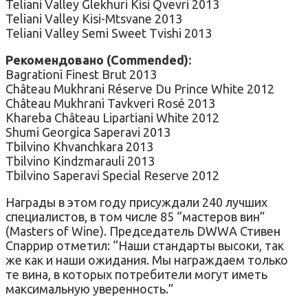
Teliani Valley Glekhuri Kisi Qvevri 2013
Teliani Valley Kisi-Mtsvane 2013
Teliani Valley Semi Sweet Tvishi 2013
Рекомендовано (Commended):
Bagrationi Finest Brut 2013
Château Mukhrani Réserve Du Prince White 2012
Château Mukhrani Tavkveri Rosé 2013
Khareba Château Lipartiani White 2012
Shumi Georgica Saperavi 2013
Tbilvino Khvanchkara 2013
Tbilvino Kindzmarauli 2013
Tbilvino Saperavi Special Reserve 2012
Награды в этом году присуждали 240 лучших
специалистов, в том числе 85 “мастеров вин”
(Masters of Wine). Председатель DWWA Стивен
Спаррир отметил: “Наши стандарты высоки, так
же как и наши ожидания. Мы награждаем только
те вина, в которых потребители могут иметь
максимальную уверенность.”