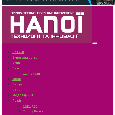
Новини
Виноградарство
Вино
Пиво
Що на крані
Міцні
Сидри
Соки
Медоваріння
Події
Календар
Фото / Відео