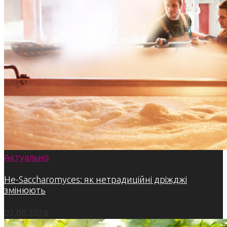
Актуально
Не-Saccharomyces: як нетрадиційні дріжджі
змінюють
07.08.2026