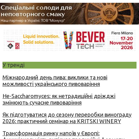
У тренді
Міжнародний день пива: виклики та нові
можливості українського пивоваріння
Не-Saccharomyces: як нетрадиційні дріжджі
змінюють сучасне пивоваріння
Як підготуватися до сезону переробки винограду
2026: практичний семінар на KRITSKI WINERY
Трансформація ринку напоїв у Європі: