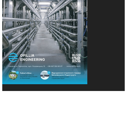
© 2013-2026 Засновники: Конєва К.В., Ящук Н.І.
Назва, концепція та дизайн проєктів медіагрупи
«Технології та Інновації» охороняється Законом
«Про авторське право». Редакція не відповідає за
тексти рекламних оголошень. Думка редакції