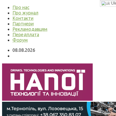
Uk
Про нас
Про журнал
Контакти
Партнери
Рекламодавцям
Передплата
Форум
08.08.2026