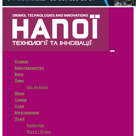
Новини
Виноградарство
Вино
Пиво
Що на крані
Міцні
Сидри
Соки
Медоваріння
Події
Календар
Фото / Відео