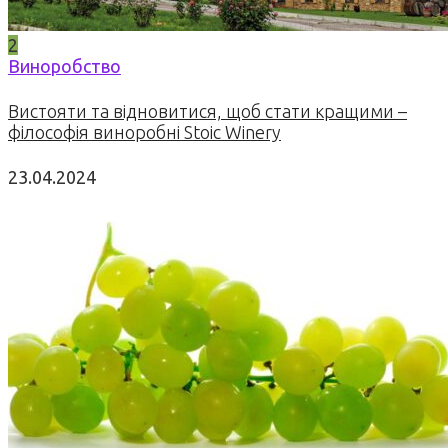
2
Виноробство
Вистояти та відновитися, щоб стати кращими –
філософія виноробні Stoic Winery
23.04.2024