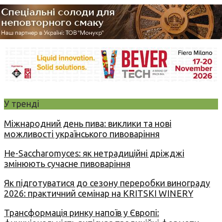
У тренді
Міжнародний день пива: виклики та нові
можливості українського пивоваріння
Не-Saccharomyces: як нетрадиційні дріжджі
змінюють сучасне пивоваріння
Як підготуватися до сезону переробки винограду
2026: практичний семінар на KRITSKI WINERY
Трансформація ринку напоїв у Європі: