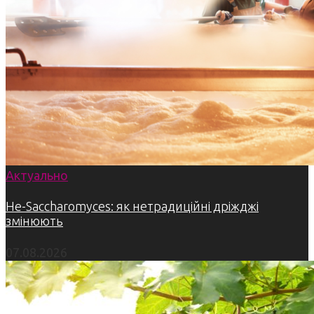
Актуально
Не-Saccharomyces: як нетрадиційні дріжджі
змінюють
07.08.2026