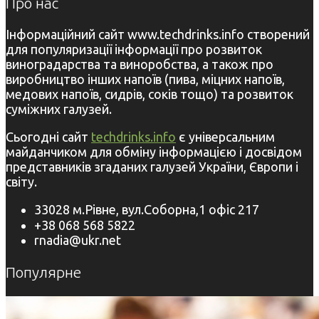
Про нас
Інформаційний сайт www.techdrinks.info створений
для популяризації інформації про розвиток
виноградарства та виноробства, а також про
виробництво інших напоїв (пива, міцних напоїв,
медових напоїв, сидрів, соків тощо) та розвиток
суміжних галузей.
Сьогодні сайт
techdrinks.info
є універсальним
майданчиком для обміну інформацією і досвідом
представників згаданих галузей України, Європи і
світу.
33028 м.Рівне, вул.Соборна,1 офіс 217
+38 068 568 5822
rnadia@ukr.net
Популярне