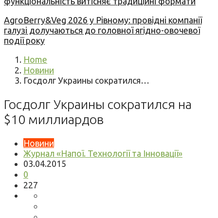
функціональність витісняє традиційні формати
AgroBerry&Veg 2026 у Рівному: провідні компанії
галузі долучаються до головної ягідно-овочевої
події року
Home
Новини
Госдолг Украины сократился…
Госдолг Украины сократился на
$10 миллиардов
Новини
Журнал «Напої. Технології та Інновації»
03.04.2015
0
227