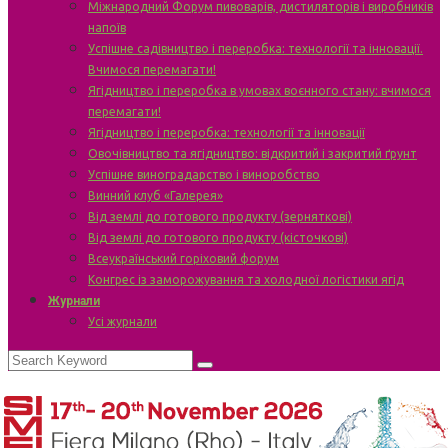
Міжнародний Форум пивоварів, дистиляторів і виробників
напоїв
Успішне садівництво і переробка: технології та інновації.
Вчимося перемагати!
Ягідництво і переробка в умовах воєнного стану: вчимося
перемагати!
Ягідництво і переробка: технології та інновації
Овочівництво та ягідництво: відкритий і закритий ґрунт
Успішне виноградарство і виноробство
Винний клуб «Галерея»
Від землі до готового продукту (зерняткові)
Від землі до готового продукту (кісточкові)
Всеукраїнський горіховий форум
Конгрес із заморожування та холодної логістики ягід
Журнали
Усі журнали