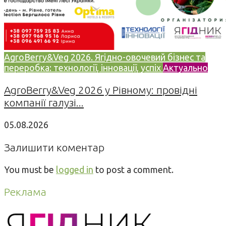
AgroBerry&Veg 2026. Ягідно-овочевий бізнес та
переробка: технології, інновації, успіх
Актуально
AgroBerry&Veg 2026 у Рівному: провідні
компанії галузі...
05.08.2026
Залишити коментар
You must be
logged in
to post a comment.
Реклама