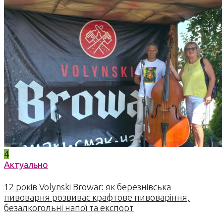
4
Актуально
12 років Volynski Browar: як березнівська
пивоварня розвиває крафтове пивоваріння,
безалкогольні напої та експорт