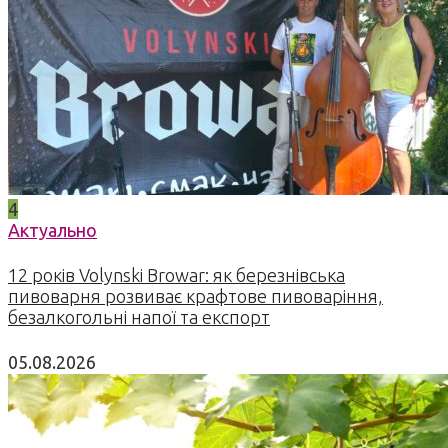
4
Актуально
12 років Volynski Browar: як березнівська
пивоварня розвиває крафтове пивоваріння,
безалкогольні напої та експорт
05.08.2026