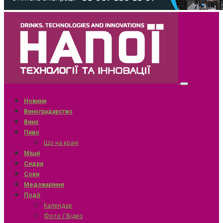
Новини
Виноградарство
Вино
Пиво
Що на крані
Міцні
Сидри
Соки
Медоваріння
Події
Календар
Фото / Відео