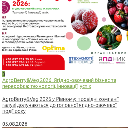
3
AgroBerry&Veg 2026. Ягідно-овочевий бізнес та
переробка: технології, інновації, успіх
AgroBerry&Veg 2026 у Рівному: провідні компанії
галузі долучаються до головної ягідно-овочевої
події року
05.08.2026