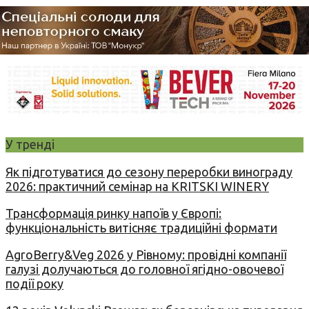
У тренді
Як підготуватися до сезону переробки винограду
2026: практичний семінар на KRITSKI WINERY
Трансформація ринку напоїв у Європі:
функціональність витісняє традиційні формати
AgroBerry&Veg 2026 у Рівному: провідні компанії
галузі долучаються до головної ягідно-овочевої
події року