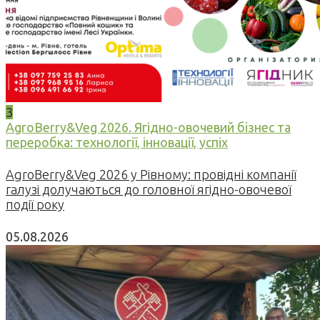
3
AgroBerry&Veg 2026. Ягідно-овочевий бізнес та
переробка: технології, інновації, успіх
AgroBerry&Veg 2026 у Рівному: провідні компанії
галузі долучаються до головної ягідно-овочевої
події року
05.08.2026