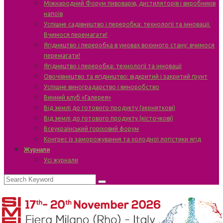
Міжнародний Форум пивоварів, дистиляторів і виробників
напоїв
Успішне садівництво і переробка: технології та інновації.
Вчимося перемагати!
Ягідництво і переробка в умовах воєнного стану: вчимося
перемагати!
Ягідництво і переробка: технології та інновації
Овочівництво та ягідництво: відкритий і закритий ґрунт
Успішне виноградарство і виноробство
Винний клуб «Галерея»
Від землі до готового продукту (зерняткові)
Від землі до готового продукту (кісточкові)
Всеукраїнський горіховий форум
Конгрес із заморожування та холодної логістики ягід
Журнали
Усі журнали