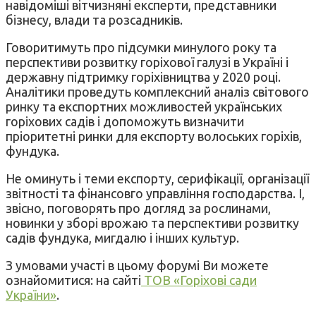
навідоміші вітчизняні експерти, представники
бізнесу, влади та розсадників.
Говоритимуть про підсумки минулого року та
перспективи розвитку горіхової галузі в Україні і
державну підтримку горіхівництва у 2020 році.
Аналітики проведуть комплексний аналіз світового
ринку та експортних можливостей українських
горіхових садів і допоможуть визначити
пріоритетні ринки для експорту волоських горіхів,
фундука.
Не оминуть і теми експорту, серифікації, організації
звітності та фінансовго управління господарства. І,
звісно, поговорять про догляд за рослинами,
новинки у зборі врожаю та перспективи розвитку
садів фундука, мигдалю і інших культур.
З умовами участі в цьому форумі Ви можете
ознайомитися: на сайті
ТОВ «Горіхові сади
України»
.