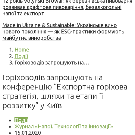
12 років Volynski Browar: як березнівська пивоварня
розвиває крафтове пивоваріння, безалкогольні
напої та експорт
Made in Ukraine & Sustainable: Українське вино
нового покоління — як ESG-практики формують
майбутнє виноробства
Home
Події
Горіховодів запрошують на…
Горіховодів запрошують на
конференцію “Експортна горіхова
стратегія, шляхи та етапи її
розвитку” у Київ
Події
Журнал «Напої. Технології та Інновації»
15.01.2020