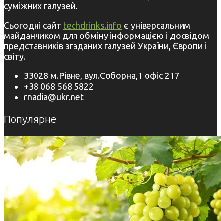
суміжних галузей.
Сьогодні сайт
techdrinks.info
є універсальним
майданчиком для обміну інформацією і досвідом
представників згаданих галузей України, Європи і
світу.
33028 м.Рівне, вул.Соборна,1 офіс 217
+38 068 568 5822
rnadia@ukr.net
Популярне