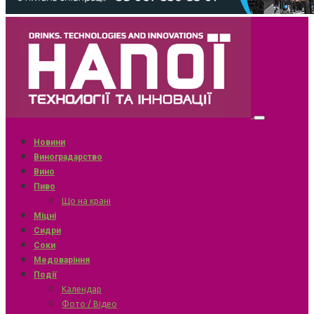
Новини
Виноградарство
Вино
Пиво
Що на крані
Міцні
Сидри
Соки
Медоваріння
Події
Календар
Фото / Відео