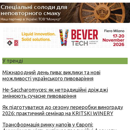
У тренді
Міжнародний день пива: виклики та нові
можливості українського пивоваріння
Не-Saccharomyces: як нетрадиційні дріжджі
змінюють сучасне пивоваріння
Як підготуватися до сезону переробки винограду
2026: практичний семінар на KRITSKI WINERY
Трансформація ринку напоїв у Європі: