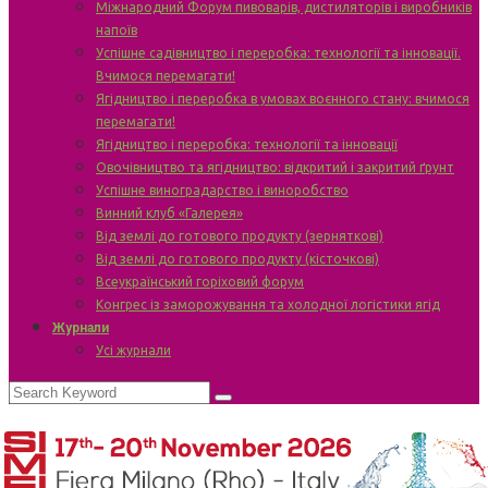
Міжнародний Форум пивоварів, дистиляторів і виробників
напоїв
Успішне садівництво і переробка: технології та інновації.
Вчимося перемагати!
Ягідництво і переробка в умовах воєнного стану: вчимося
перемагати!
Ягідництво і переробка: технології та інновації
Овочівництво та ягідництво: відкритий і закритий ґрунт
Успішне виноградарство і виноробство
Винний клуб «Галерея»
Від землі до готового продукту (зерняткові)
Від землі до готового продукту (кісточкові)
Всеукраїнський горіховий форум
Конгрес із заморожування та холодної логістики ягід
Журнали
Усі журнали