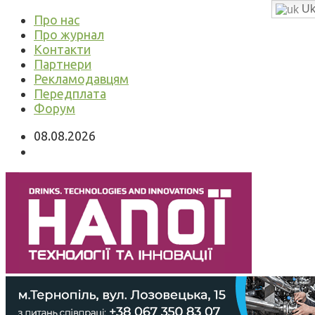
Uk
Про нас
Про журнал
Контакти
Партнери
Рекламодавцям
Передплата
Форум
08.08.2026