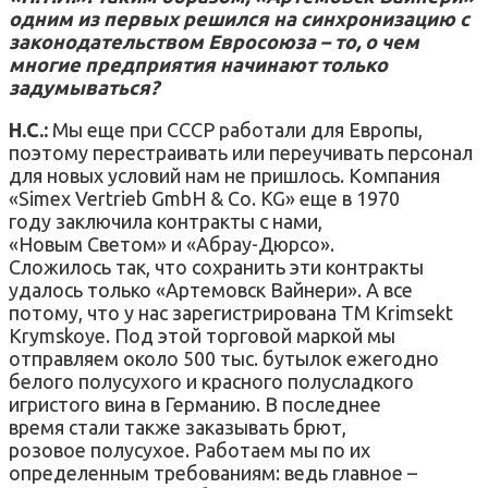
одним из первых решился на синхронизацию с
законодательством Евросоюза – то, о чем
многие предприятия начинают только
задумываться?
Н.С.:
Мы еще при СССР работали для Европы,
поэтому перестраивать или переучивать персонал
для новых условий нам не пришлось. Компания
«Simex Vertrieb GmbH & Co. KG» еще в 1970
году заключила контракты с нами,
«Новым Светом» и «Абрау-Дюрсо».
Сложилось так, что сохранить эти контракты
удалось только «Артемовск Вайнери». А все
потому, что у нас зарегистрирована ТМ Krimsekt
Krymskoye. Под этой торговой маркой мы
отправляем около 500 тыс. бутылок ежегодно
белого полусухого и красного полусладкого
игристого вина в Германию. В последнее
время стали также заказывать брют,
розовое полусухое. Работаем мы по их
определенным требованиям: ведь главное –