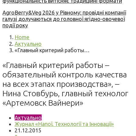
функціональність витісняє традиційні формати
AgroBerry&Veg 2026 у Рівному: провідні компанії
галузі долучаються до головної ягідно-овочевої
події року
Home
Актуально
«Главный критерий работы…
«Главный критерий работы –
обязательный контроль качества
на всех этапах производства», –
Нина Стовбурь, главный технолог
«Артемовск Вайнери»
Актуально
Журнал «Напої. Технології та Інновації»
21.12.2015