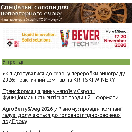
У тренді
Як підготуватися до сезону переробки винограду
2026: практичний семінар на KRITSKI WINERY
Трансформація ринку напоїв у Європі:
функціональність витісняє традиційні формати
AgroBerry&Veg 2026 у Рівному: провідні компанії
галузі долучаються до головної ягідно-овочевої
події року