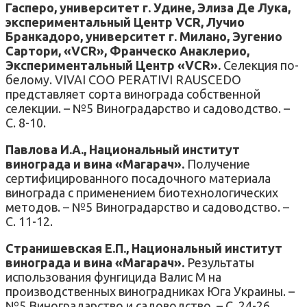
Гасперо, университет г. Удине, Элиза Де Лука,
экспериментальный Центр VCR, Лучио
Бранкадоро, университет г. Милано, Эугенио
Сартори, «VCR», Франческо Анаклерио,
Экспериментальный Центр «VCR».
Селекция по-
белому. VIVAI COO PERATIVI RAUSCEDO
представляет сорта винограда собственной
селекции. – №5 Виноградарство и садоводство. –
С. 8-10.
Павлова И.А., Национальный институт
винограда и вина «Магарач».
Получение
сертифицированного посадочного материала
винограда с применением биотехнологических
методов. – №5 Виноградарство и садоводство. –
С. 11-12.
Странишевская Е.П., Национальный институт
винограда и вина «Магарач».
Результаты
использования фунгицида Валис М на
производственных виноградниках Юга Украины. –
№5 Виноградарство и садоводство. – С. 24-26.