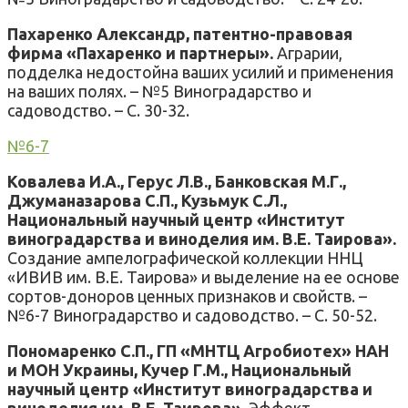
Пахаренко Александр, патентно-правовая
фирма «Пахаренко и партнеры».
Аграрии,
подделка недостойна ваших усилий и применения
на ваших полях. – №5 Виноградарство и
садоводство. – С. 30-32.
№6-7
Ковалева И.А., Герус Л.В., Банковская М.Г.,
Джуманазарова С.П., Кузьмук С.Л.,
Национальный научный центр «Институт
виноградарства и виноделия им. В.Е. Таирова».
Создание ампелографической коллекции ННЦ
«ИВИВ им. В.Е. Таирова» и выделение на ее основе
сортов-доноров ценных признаков и свойств. –
№6-7 Виноградарство и садоводство. – С. 50-52.
Пономаренко С.П., ГП «МНТЦ Агробиотех» НАН
и МОН Украины, Кучер Г.М., Национальный
научный центр «Институт виноградарства и
виноделия им. В.Е. Таирова».
Эффект