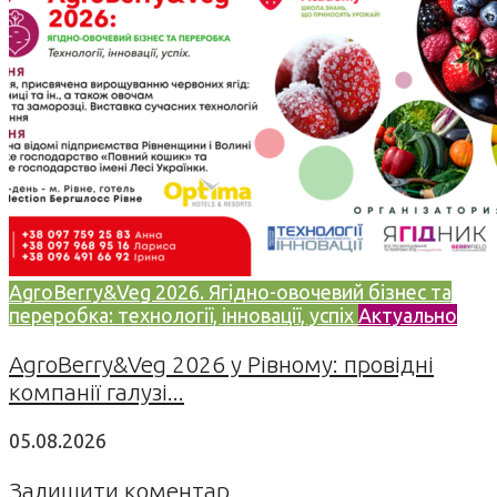
AgroBerry&Veg 2026. Ягідно-овочевий бізнес та
переробка: технології, інновації, успіх
Актуально
AgroBerry&Veg 2026 у Рівному: провідні
компанії галузі...
05.08.2026
Залишити коментар