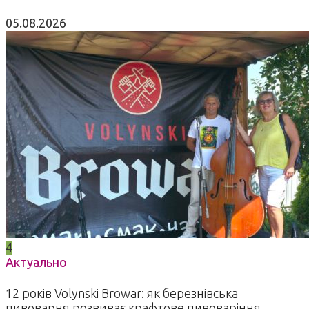
05.08.2026
4
Актуально
12 років Volynski Browar: як березнівська
пивоварня розвиває крафтове пивоваріння,