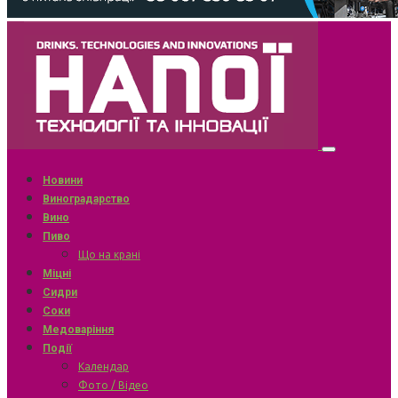
Новини
Виноградарство
Вино
Пиво
Що на крані
Міцні
Сидри
Соки
Медоваріння
Події
Календар
Фото / Відео