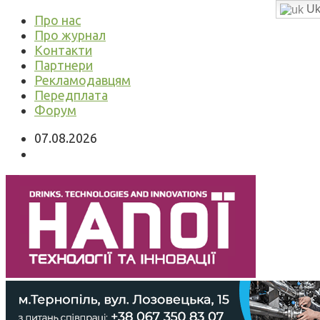
Uk
Про нас
Про журнал
Контакти
Партнери
Рекламодавцям
Передплата
Форум
07.08.2026