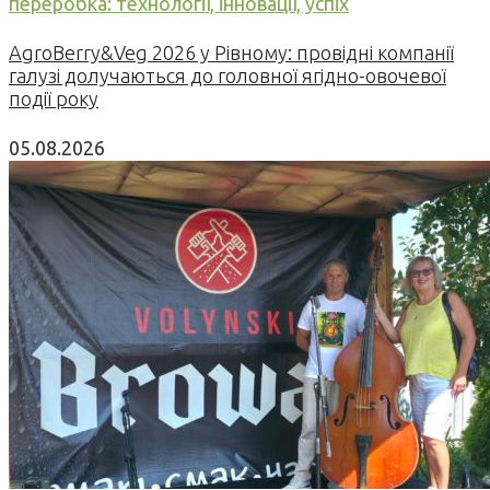
переробка: технології, інновації, успіх
AgroBerry&Veg 2026 у Рівному: провідні компанії
галузі долучаються до головної ягідно-овочевої
події року
05.08.2026