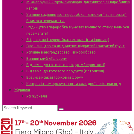
Міжнародний Форум пивоварів, дистиляторів і виробників
напоїв
Успішне садівництво і переробка: технології та інновації.
Вчимося перемагати!
Ягідництво і переробка в умовах воєнного стану: вчимося
перемагати!
Ягідництво і переробка: технології та інновації
Овочівництво та ягідництво: відкритий і закритий ґрунт
Успішне виноградарство і виноробство
Винний клуб «Галерея»
Від землі до готового продукту (зерняткові)
Від землі до готового продукту (кісточкові)
Всеукраїнський горіховий форум
Конгрес із заморожування та холодної логістики ягід
Журнали
Усі журнали