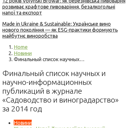
12 років Volynski Browar: як березнівська пивоварня
розвиває крафтове пивоваріння, безалкогольні
напої та експорт
Made in Ukraine & Sustainable: Українське вино
нового покоління — як ESG-практики формують
майбутнє виноробства
Home
Новини
Финальный список научных…
Финальный список научных и
научно-информационных
публикаций в журнале
«Садоводство и виноградарство»
за 2014 год
Новини