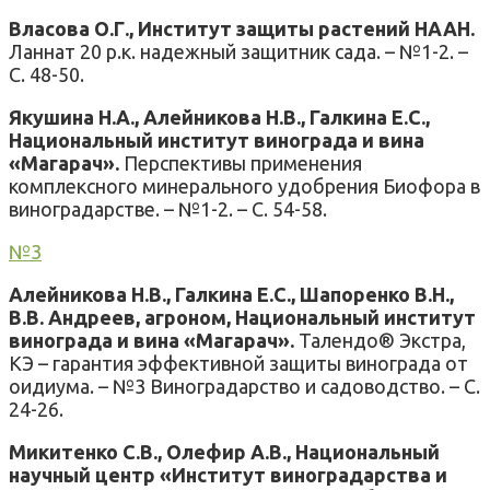
Власова О.Г., Институт защиты растений НААН.
Ланнат 20 р.к. надежный защитник сада. – №1-2. –
С. 48-50.
Якушина Н.А., Алейникова Н.В., Галкина Е.С.,
Национальный институт винограда и вина
«Магарач».
Перспективы применения
комплексного минерального удобрения Биофора в
виноградарстве. – №1-2. – С. 54-58.
№3
Алейникова Н.В., Галкина Е.С., Шапоренко В.Н.,
В.В. Андреев, агроном, Национальный институт
винограда и вина «Магарач».
Талендо® Экстра,
КЭ – гарантия эффективной защиты винограда от
оидиума. – №3 Виноградарство и садоводство. – С.
24-26.
Микитенко С.В., Олефир А.В., Национальный
научный центр «Институт виноградарства и