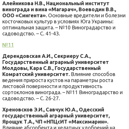
Алейникова Н.В., Национальный институт
винограда и вина «Магарач», Воеводин В.В.,
ООО «Сингента».
Основные вредители и болезни
косточковых культур в условиях Юга Украины:
оптимальная защита. – №10 Виноградарство и
садоводство. – С. 41-43.
№11
Дерендовская А.И., Секриеру С.А.,
Государственный аграрный университет
Молдовы, Кара С.В., Государственный
Комратский университет.
Влияние способов
ведения прироста кустов на параметры роста
листовой поверхности и продуктивность
сортоклонов винограда. – №11 Виноградарство и
садоводство. – С. 26-27.
Хреновсков Э.И., Савчук Ю.А., Одесский
государственный аграрный университет,
Ярощук Т.А., ЧП «НПЦсИТ «Максимарин».
Влияние абсорбента и хелатных удобрений на