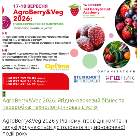
3
AgroBerry&Veg 2026. Ягідно-овочевий бізнес та
переробка: технології, інновації, успіх
AgroBerry&Veg 2026 у Рівному: провідні компанії
галузі долучаються до головної ягідно-овочевої
події року