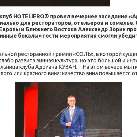
ar клуб HOTELIERO® провел вечернее заседание «
циально для рестораторов, отельеров и сомелье.
 Европы и Ближнего Востока Александр Зорин про
винные бокалы» гости мероприятия смогли убедит
льной ресторанной премии «СОЛЬ», в которой сущес
 слабо развита винная культура, но это большой и и
льница клуба Адриана КУЗАН. – На этом вечере мы по
лого или красного вина: качество вина повышается от