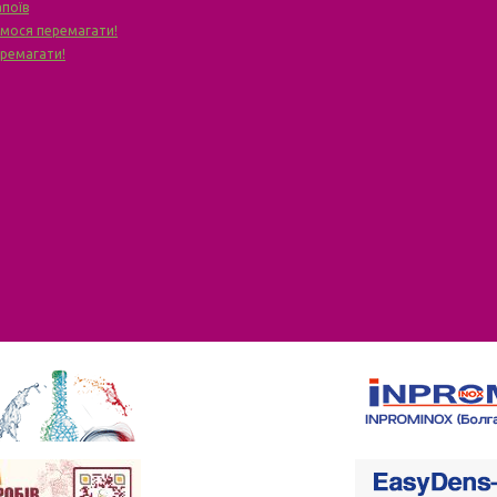
апоїв
чимося перемагати!
еремагати!