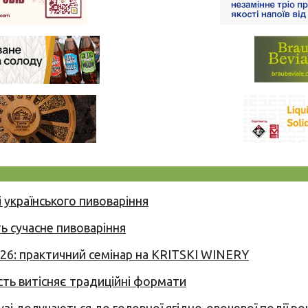
 українського пивоваріння
ь сучасне пивоваріння
026: практичний семінар на KRITSKI WINERY
сть витісняє традиційні формати