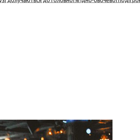
узі долучаються до головної ягідно-овочевої події ро