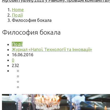
AgroBerry&Veg 2026 у Рівному: провідні компанії гал
Home
Події
Философия бокала
Философия бокала
Події
Журнал «Напої. Технології та Інновації»
16.06.2016
0
232