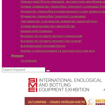
Міжнародний Форум пивоварів, дистиляторів і виробників н
Успішне садівництво і переробка: технології та інновації. В
Ягідництво і переробка в умовах воєнного стану: вчимося п
Ягідництво і переробка: технології та інновації
Овочівництво та ягідництво: відкритий і закритий ґрунт
Успішне виноградарство і виноробство
Винний клуб «Галерея»
Від землі до готового продукту (зерняткові)
Від землі до готового продукту (кісточкові)
Всеукраїнський горіховий форум
Конгрес із заморожування та холодної логістики ягід
Журнали
Усі журнали