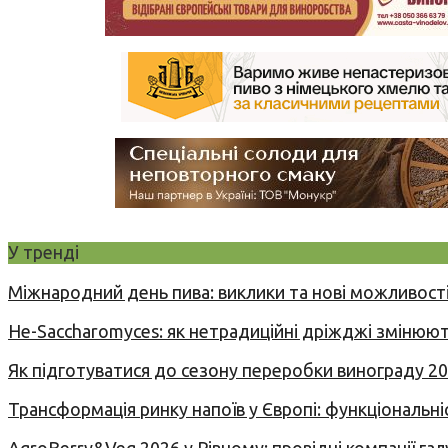
У тренді
Міжнародний день пива: виклики та нові можливості
Не-Saccharomyces: як нетрадиційні дріжджі змінюют
Як підготуватися до сезону переробки винограду 2
Трансформація ринку напоїв у Європі: функціональні