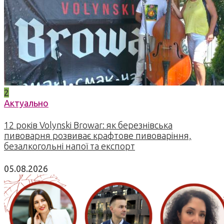
2
Актуально
12 років Volynski Browar: як березнівська
пивоварня розвиває крафтове пивоваріння,
безалкогольні напої та експорт
05.08.2026