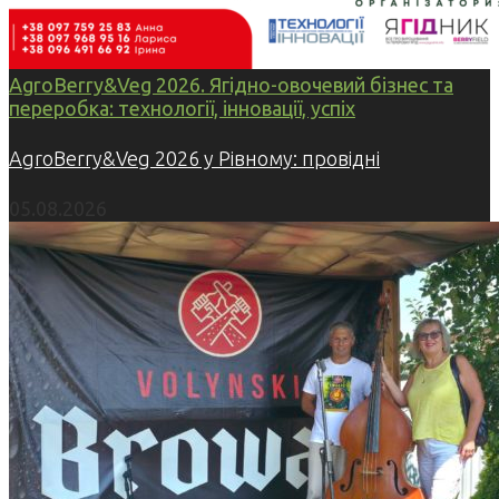
AgroBerry&Veg 2026. Ягідно-овочевий бізнес та
переробка: технології, інновації, успіх
AgroBerry&Veg 2026 у Рівному: провідні
05.08.2026