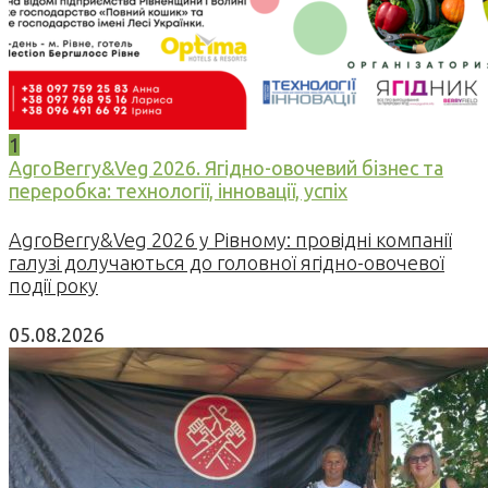
1
AgroBerry&Veg 2026. Ягідно-овочевий бізнес та
переробка: технології, інновації, успіх
AgroBerry&Veg 2026 у Рівному: провідні компанії
галузі долучаються до головної ягідно-овочевої
події року
05.08.2026