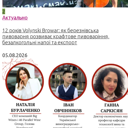
2
Актуально
12 років Volynski Browar: як березнівська
пивоварня розвиває крафтове пивоваріння,
безалкогольні напої та експорт
05.08.2026