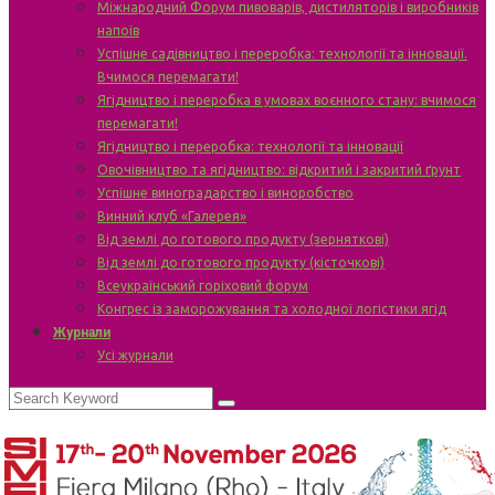
Міжнародний Форум пивоварів, дистиляторів і виробників
напоїв
Успішне садівництво і переробка: технології та інновації.
Вчимося перемагати!
Ягідництво і переробка в умовах воєнного стану: вчимося
перемагати!
Ягідництво і переробка: технології та інновації
Овочівництво та ягідництво: відкритий і закритий ґрунт
Успішне виноградарство і виноробство
Винний клуб «Галерея»
Від землі до готового продукту (зерняткові)
Від землі до готового продукту (кісточкові)
Всеукраїнський горіховий форум
Конгрес із заморожування та холодної логістики ягід
Журнали
Усі журнали