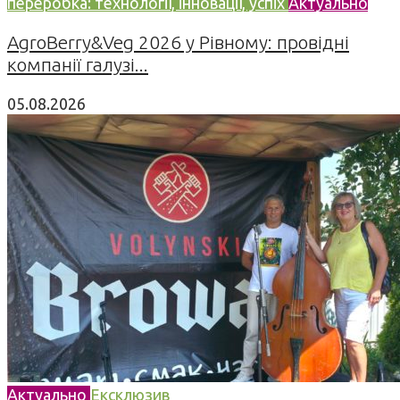
переробка: технології, інновації, успіх
Актуально
AgroBerry&Veg 2026 у Рівному: провідні
компанії галузі...
05.08.2026
Актуально
Ексклюзив