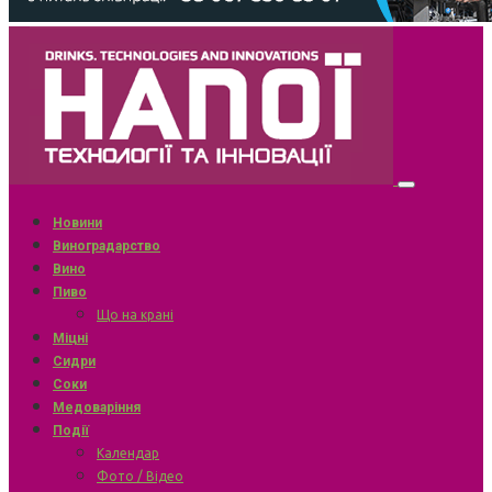
Новини
Виноградарство
Вино
Пиво
Що на крані
Міцні
Сидри
Соки
Медоваріння
Події
Календар
Фото / Відео