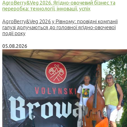
AgroBerry&Veg 2026. Ягідно-овочевий бізнес та
переробка: технології, інновації, успіх
AgroBerry&Veg 2026 у Рівному: провідні компанії
галузі долучаються до головної ягідно-овочевої
події року
05.08.2026