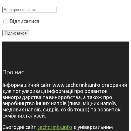
Відписатися
Про нас
Інформаційний сайт www.techdrinks.info створений
для популяризації інформації про розвиток
виноградарства та виноробства, а також про
виробництво інших напоїв (пива, міцних напоїв,
медових напоїв, сидрів, соків тощо) та розвиток
суміжних галузей.
Сьогодні сайт
techdrinks.info
є універсальним