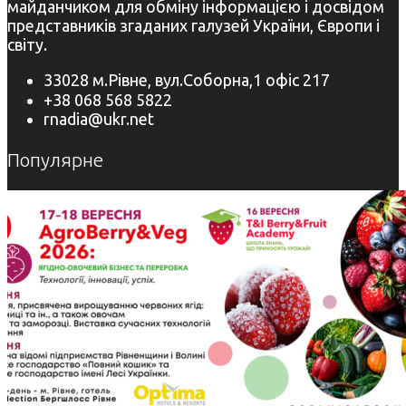
майданчиком для обміну інформацією і досвідом
представників згаданих галузей України, Європи і
світу.
33028 м.Рівне, вул.Соборна,1 офіс 217
+38 068 568 5822
rnadia@ukr.net
Популярне