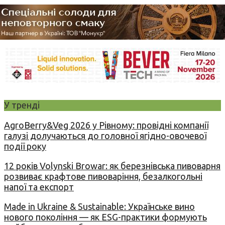
У тренді
AgroBerry&Veg 2026 у Рівному: провідні компанії
галузі долучаються до головної ягідно-овочевої
події року
12 років Volynski Browar: як березнівська пивоварня
розвиває крафтове пивоваріння, безалкогольні
напої та експорт
Made in Ukraine & Sustainable: Українське вино
нового покоління — як ESG-практики формують