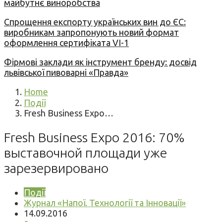
майбутнє виноробства
Спрощення експорту українських вин до ЄС:
виробникам запропонують новий формат
оформлення сертифіката VI-1
Фірмові заклади як інструмент бренду: досвід
львівської пивоварні «Правда»
Home
Події
Fresh Business Expo…
Fresh Business Expo 2016: 70%
выставочной площади уже
зарезервировано
Події
Журнал «Напої. Технології та Інновації»
14.09.2016