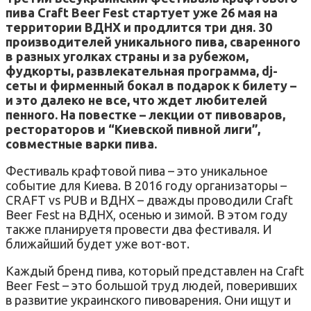
пива Сraft Beer Fest стартует уже 26 мая на
территории ВДНХ и продлится три дня. 30
производителей уникального пива, сваренного
в разных уголках страны и за рубежом,
фудкорты, развлекательная программа, dj-
сеты и фирменный бокал в подарок к билету –
и это далеко не все, что ждет любителей
пенного. На повестке – лекции от пивоваров,
рестораторов и “Киевской пивной лиги”,
совместные варки пива.
Фестиваль крафтовой пива – это уникальное
событие для Киева. В 2016 году организаторы –
CRAFT vs PUB и ВДНХ – дважды проводили Craft
Beer Fest на ВДНХ, осенью и зимой. В этом году
также планируетя провести два фестиваля. И
ближайший будет уже вот-вот.
Каждый бренд пива, который представлен на Craft
Beer Fest – это большой труд людей, поверивших
в развитие украинского пивоварения. Они ищут и