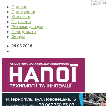
Uk
Про нас
Про журнал
Контакти
Партнери
Рекламодавцям
Передплата
Форум
06.08.2026