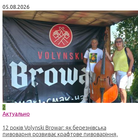
05.08.2026
2
Актуально
12 років Volynski Browar: як березнівська
пивоварня розвиває крафтове пивоваріння,