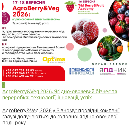
1
AgroBerry&Veg 2026. Ягідно-овочевий бізнес та
переробка: технології, інновації, успіх
AgroBerry&Veg 2026 у Рівному: провідні компанії
галузі долучаються до головної ягідно-овочевої
події року