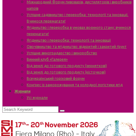
Міжнародний Форум пивоварів, дистиляторів і виробників
напоїв
Успішне садівництво і переробка: технології та інновації.
Вчимося перемагати!
Ягідництво і переробка в умовах воєнного стану: вчимося
перемагати!
Ягідництво і переробка: технології та інновації
Овочівництво та ягідництво: відкритий і закритий ґрунт
Успішне виноградарство і виноробство
Винний клуб «Галерея»
Від землі до готового продукту (зерняткові)
Від землі до готового продукту (кісточкові)
Всеукраїнський горіховий форум
Конгрес із заморожування та холодної логістики ягід
Журнали
Усі журнали