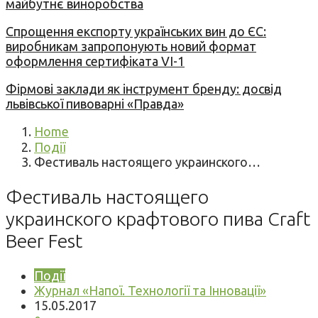
майбутнє виноробства
Спрощення експорту українських вин до ЄС:
виробникам запропонують новий формат
оформлення сертифіката VI-1
Фірмові заклади як інструмент бренду: досвід
львівської пивоварні «Правда»
Home
Події
Фестиваль настоящего украинского…
Фестиваль настоящего
украинского крафтового пива Craft
Beer Fest
Події
Журнал «Напої. Технології та Інновації»
15.05.2017