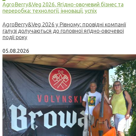
AgroBerry&Veg 2026. Ягідно-овочевий бізнес та
переробка: технології, інновації, успіх
AgroBerry&Veg 2026 у Рівному: провідні компанії
галузі долучаються до головної ягідно-овочевої
події року
05.08.2026