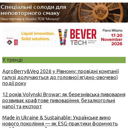
У тренді
AgroBerry&Veg 2026 у Рівному: провідні компанії
галузі долучаються до головної ягідно-овочевої
події року
12 років Volynski Browar: як березнівська пивоварня
розвиває крафтове пивоваріння, безалкогольні
напої та експорт
Made in Ukraine & Sustainable: Українське вино
нового покоління — як ESG-практики формують