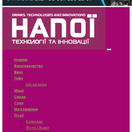
Новини
Виноградарство
Вино
Пиво
Що на крані
Міцні
Сидри
Соки
Медоваріння
Події
Календар
Фото / Відео