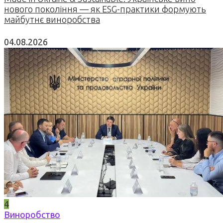
нового покоління — як ESG-практики формують
майбутнє виноробства
04.08.2026
4
Виноробство