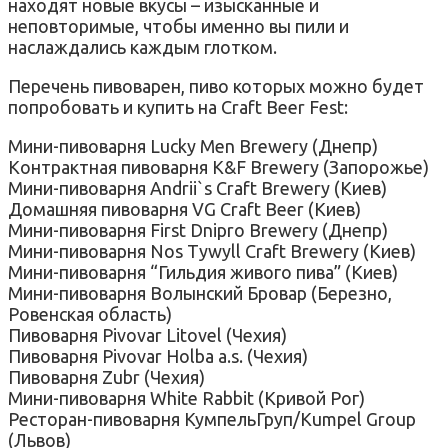
находят новые вкусы – изысканные и
неповторимые, чтобы именно вы пили и
наслаждались каждым глотком.
Перечень пивоварен, пиво которых можно будет
попробовать и купить на Craft Beer Fest:
Мини-пивоварня Lucky Men Brewery (Днепр)
Контрактная пивоварня K&F Brewery (Запорожье)
Мини-пивоварня Andrii`s Craft Brewery (Киев)
Домашняя пивоварня VG Craft Beer (Киев)
Мини-пивоварня First Dnipro Brewery (Днепр)
Мини-пивоварня Nos Tywyll Craft Brewery (Киев)
Мини-пивоварня “Гильдия живого пива” (Киев)
Мини-пивоварня Волынский Бровар (Березно,
Ровенская область)
Пивоварня Pivovar Litovel (Чехия)
Пивоварня Pivovar Holba a.s. (Чехия)
Пивоварня Zubr (Чехия)
Мини-пивоварня White Rabbit (Кривой Рог)
Ресторан-пивоварня КумпельГруп/Kumpel Group
(Львов)