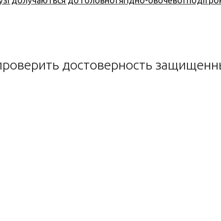
узі долучаються до головної ягідно-овочевої події ро
 проверить достоверность защищен