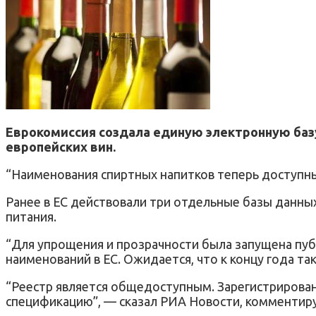
Еврокомиссия создала единую электронную баз
европейских вин.
“Наименования спиртных напитков теперь доступны
Ранее в ЕС действовали три отдельные базы данных 
питания.
“Для упрощения и прозрачности была запущена публ
наименований в ЕС. Ожидается, что к концу года т
“Реестр является общедоступным. Зарегистрирован
спецификацию”, — сказал РИА Новости, комментиру