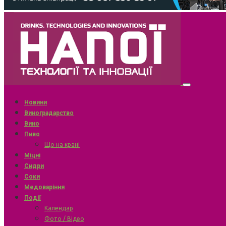
Новини
Виноградарство
Вино
Пиво
Що на крані
Міцні
Сидри
Соки
Медоваріння
Події
Календар
Фото / Відео