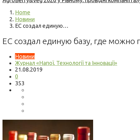
AgroBerry&Veg 2026 у Рівному: провідні компанії гал
Home
Новини
ЕС создал единую…
ЕС создал единую базу, где можно
Новини
Журнал «Напої. Технології та Інновації»
21.08.2019
0
353