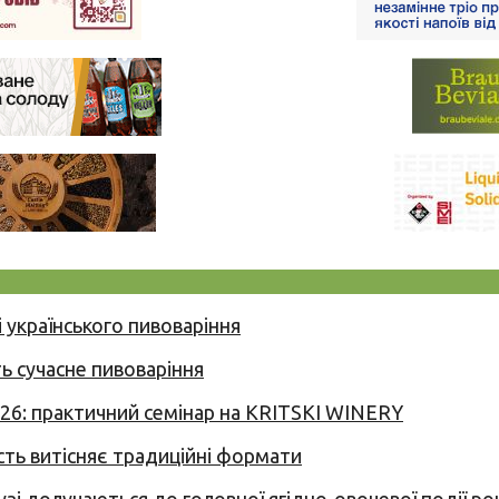
 українського пивоваріння
ь сучасне пивоваріння
026: практичний семінар на KRITSKI WINERY
сть витісняє традиційні формати