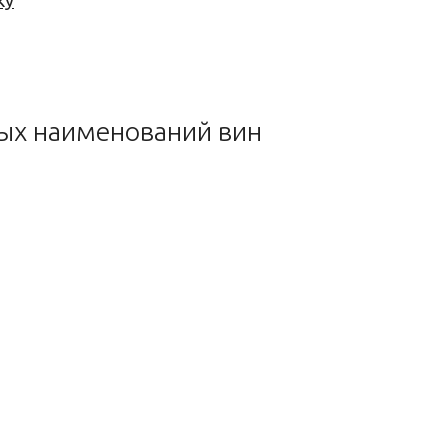
ку
ных наименований вин