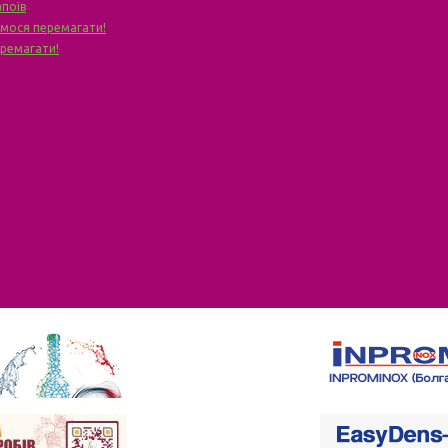
апоїв
чимося перемагати!
еремагати!