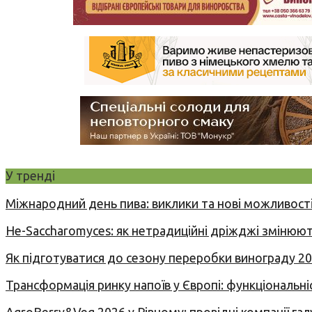
У тренді
Міжнародний день пива: виклики та нові можливості
Не-Saccharomyces: як нетрадиційні дріжджі змінюют
Як підготуватися до сезону переробки винограду 2
Трансформація ринку напоїв у Європі: функціональні