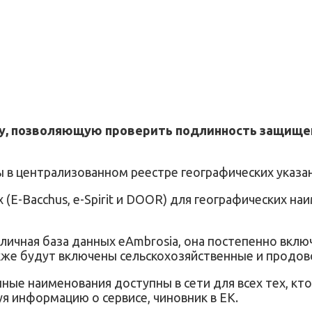
у, позволяющую проверить подлинность защище
 в централизованном реестре географических указан
(E-Bacchus, e-Spirit и DOOR) для географических на
ичная база данных eAmbrosia, она постепенно включ
акже будут включены сельскохозяйственные и продов
ные наименования доступны в сети для всех тех, кт
я информацию о сервисе, чиновник в ЕК.