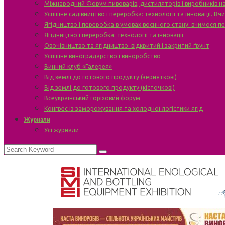
Міжнародний Форум пивоварів, дистиляторів і виробників н
Успішне садівництво і переробка: технології та інновації. В
Ягідництво і переробка в умовах воєнного стану: вчимося п
Ягідництво і переробка: технології та інновації
Овочівництво та ягідництво: відкритий і закритий ґрунт
Успішне виноградарство і виноробство
Винний клуб «Галерея»
Від землі до готового продукту (зерняткові)
Від землі до готового продукту (кісточкові)
Всеукраїнський горіховий форум
Конгрес із заморожування та холодної логістики ягід
Журнали
Усі журнали