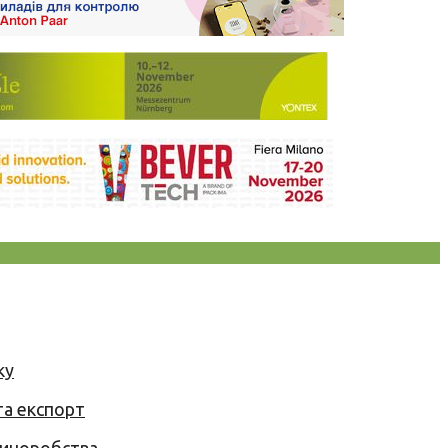
ку
та експорт