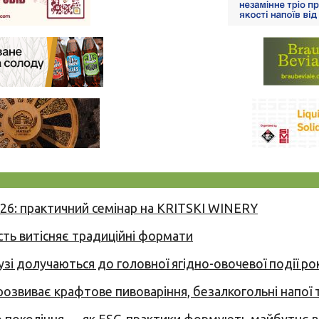
026: практичний семінар на KRITSKI WINERY
сть витісняє традиційні формати
узі долучаються до головної ягідно-овочевої події ро
 розвиває крафтове пивоваріння, безалкогольні напої 