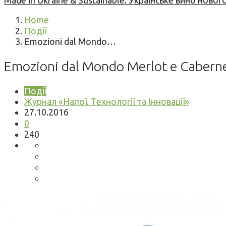
Made in Ukraine & Sustainable: Українське вино но
Home
Події
Emozioni dal Mondo…
Emozioni dal Mondo Merlot e Caber
Події
Журнал «Напої. Технології та Інновації»
27.10.2016
0
240