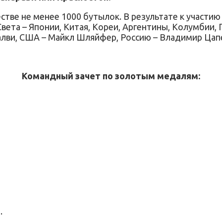
ве не менее 1000 бутылок. В результате к участию 
вета – Японии, Китая, Кореи, Аргентины, Колумбии, 
алви, США – Майкл Шляйфер, Россию – Владимир Цап
Командный зачет по золотым медалям:
.