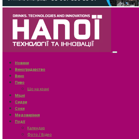
Новини
Виноградарство
Вино
Пиво
Що на крані
Міцні
Сидри
Соки
Медоваріння
Події
Календар
Фото / Відео