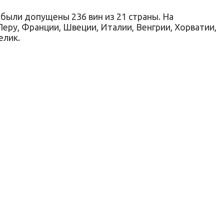
были допущены 236 вин из 21 страны. На
Перу, Франции, Швеции, Италии, Венгрии, Хорватии,
елик.