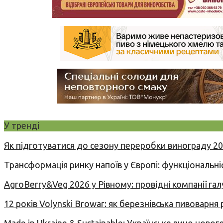
У тренді
Як підготуватися до сезону переробки винограду 2
Трансформація ринку напоїв у Європі: функціональні
AgroBerry&Veg 2026 у Рівному: провідні компанії гал
12 років Volynski Browar: як березнівська пивоварня