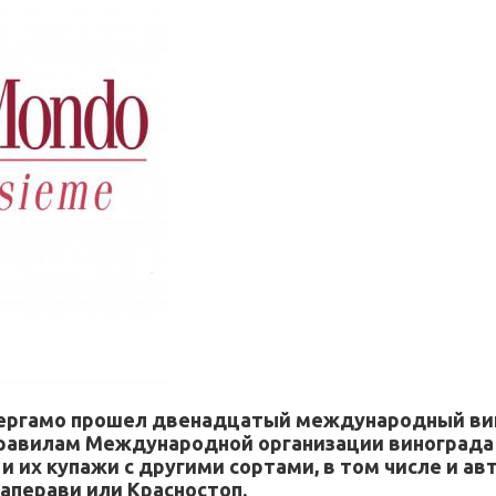
 Бергамо прошел двенадцатый международный винн
равилам Международной организации винограда и в
и их купажи с другими сортами, в том числе и а
Саперави или Красностоп.