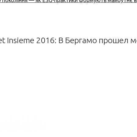
вого покоління — як ESG-практики формують майбутнє
net Insieme 2016: В Бергамо прошел