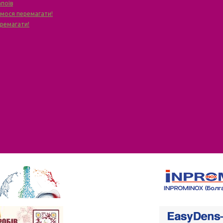
апоїв
чимося перемагати!
еремагати!