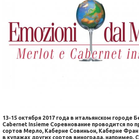
13-15 октября 2017 года в итальянском городе
Cabernet Insieme Соревнование проводится по п
сортов Мерло, Каберне Совиньон, Каберне Фран 
в купажах других сортов винограда, например, 