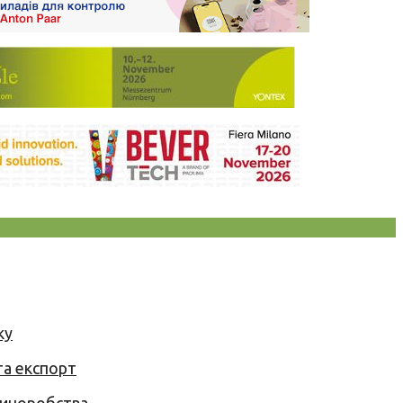
ку
та експорт