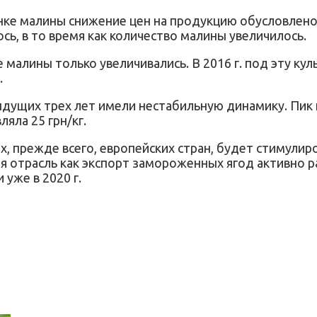
ынке малины снижение цен на продукцию обусловлен
сь, в то время как количество малины увеличилось.
лины только увеличивались. В 2016 г. под эту культуру
.
ущих трех лет имели нестабильную динамику. Пик цен
вляла 25 грн/кг.
ах, прежде всего, европейских стран, будет стимули
ая отрасль как экспорт замороженных ягод активно 
уже в 2020 г.