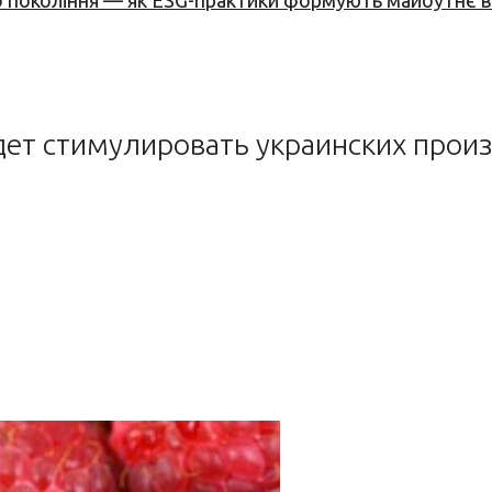
вого покоління — як ESG-практики формують майбутнє
удет стимулировать украинских прои