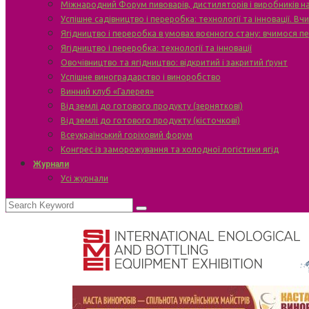
Міжнародний Форум пивоварів, дистиляторів і виробників н
Успішне садівництво і переробка: технології та інновації. В
Ягідництво і переробка в умовах воєнного стану: вчимося п
Ягідництво і переробка: технології та інновації
Овочівництво та ягідництво: відкритий і закритий ґрунт
Успішне виноградарство і виноробство
Винний клуб «Галерея»
Від землі до готового продукту (зерняткові)
Від землі до готового продукту (кісточкові)
Всеукраїнський горіховий форум
Конгрес із заморожування та холодної логістики ягід
Журнали
Усі журнали