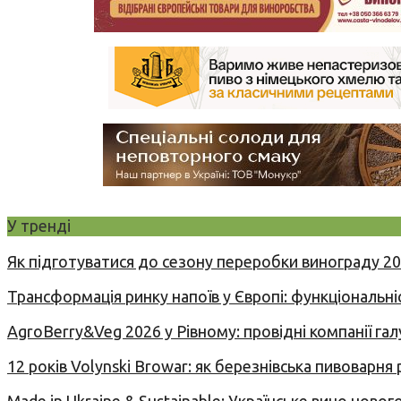
У тренді
Як підготуватися до сезону переробки винограду 2
Трансформація ринку напоїв у Європі: функціональні
AgroBerry&Veg 2026 у Рівному: провідні компанії гал
12 років Volynski Browar: як березнівська пивоварня