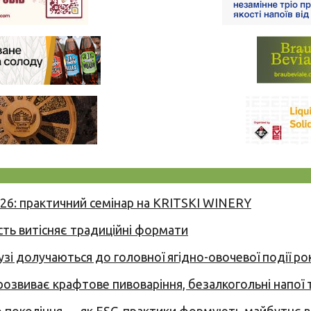
026: практичний семінар на KRITSKI WINERY
сть витісняє традиційні формати
узі долучаються до головної ягідно-овочевої події ро
 розвиває крафтове пивоваріння, безалкогольні напої 