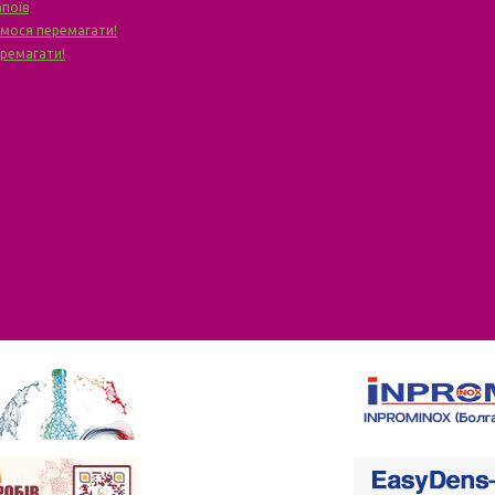
апоїв
чимося перемагати!
еремагати!