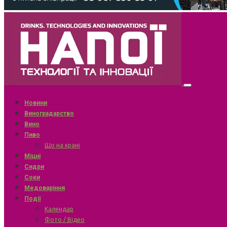
Новини
Виноградарство
Вино
Пиво
Що на крані
Міцні
Сидри
Соки
Медоваріння
Події
Календар
Фото / Відео