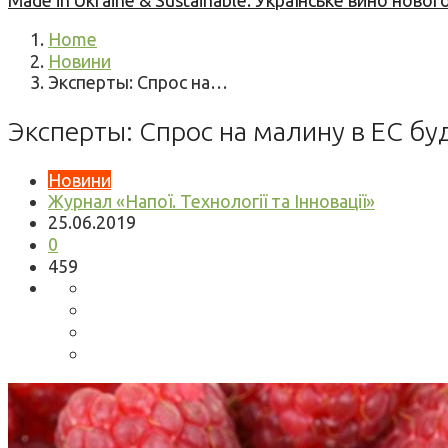
Made in Ukraine & Sustainable: Українське вино но
Home
Новини
Эксперты: Спрос на…
Эксперты: Спрос на малину в ЕС б
Новини
Журнал «Напої. Технології та Інновації»
25.06.2019
0
459