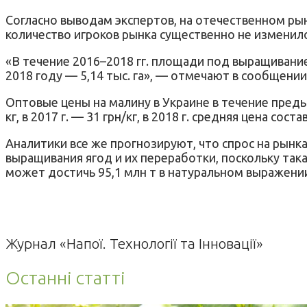
Согласно выводам экспертов, на отечественном р
количество игроков рынка существенно не изменило
«В течение 2016–2018 гг. площади под выращивание ма
2018 году — 5,14 тыс. га», — отмечают в сообщении
Оптовые цены на малину в Украине в течение предыд
кг, в 2017 г. — 31 грн/кг, в 2018 г. средняя цена соста
Аналитики все же прогнозируют, что спрос на рынк
выращивания ягод и их переработки, поскольку так
может достичь 95,1 млн т в натуральном выражении 
Журнал «Напої. Технології та Інновації»
Останні статті