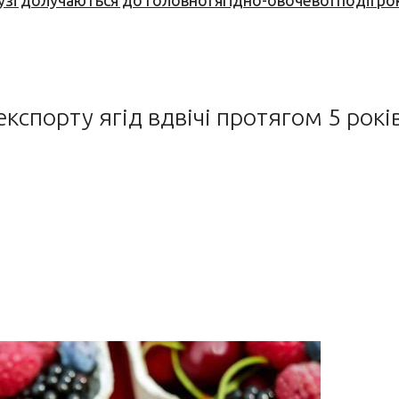
узі долучаються до головної ягідно-овочевої події ро
кспорту ягід вдвічі протягом 5 рокі