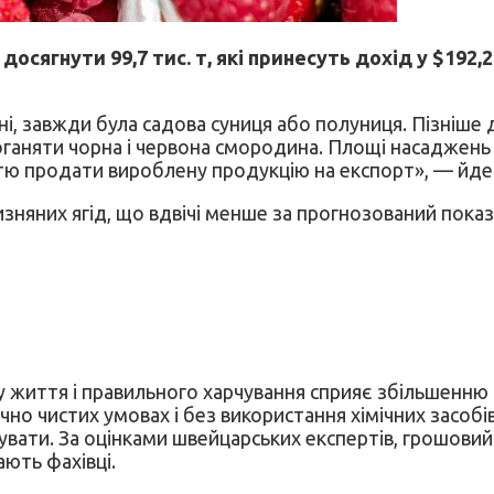
досягнути 99,7 тис. т, які принесуть дохід у $192
 завжди була садова суниця або полуниця. Пізніше до
ганяти чорна і червона смородина. Площі насаджень ти
тю продати вироблену продукцію на експорт», — йдет
изняних ягід, що вдвічі менше за прогнозований показ
 життя і правильного харчування сприяє збільшенню с
чно чистих умовах і без використання хімічних засобі
упувати. За оцінками швейцарських експертів, грошовий
ають фахівці.