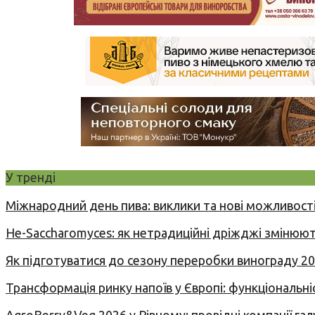
У тренді
Міжнародний день пива: виклики та нові можливості
Не-Saccharomyces: як нетрадиційні дріжджі змінюют
Як підготуватися до сезону переробки винограду 2
Трансформація ринку напоїв у Європі: функціональні