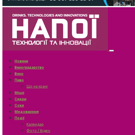
Новини
Виноградарство
Вино
Пиво
Що на крані
Міцні
Сидри
Соки
Медоваріння
Події
Календар
Фото / Відео