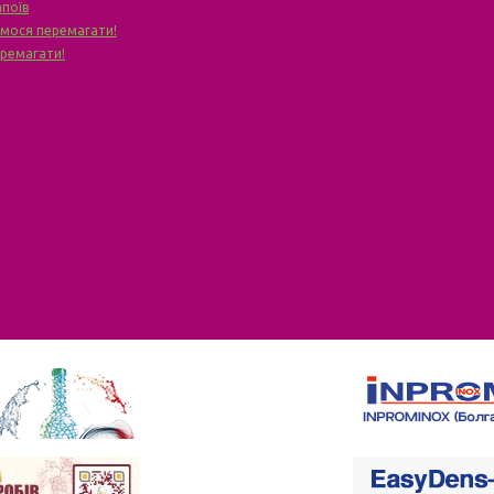
апоїв
чимося перемагати!
еремагати!