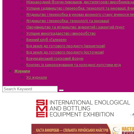
Міжнародний Форум пивоварів, дистиляторів і виробників н
Успішне садівництво і переробка: технології та інновації. В
Ягідництво і переробка в умовах воєнного стану: вчимося п
Ягідництво і переробка: технології та інновації
Овочівництво та ягідництво: відкритий і закритий ґрунт
Успішне виноградарство і виноробство
Винний клуб «Галерея»
Від землі до готового продукту (зерняткові)
Від землі до готового продукту (кісточкові)
Всеукраїнський горіховий форум
Конгрес із заморожування та холодної логістики ягід
Журнали
Усі журнали