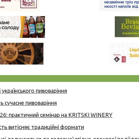
 українського пивоваріння
ь сучасне пивоваріння
026: практичний семінар на KRITSKI WINERY
сть витісняє традиційні формати