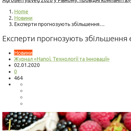
AgroBerry&Veg 2026 у Рівному: провідні компанії гал
Home
Новини
Експерти прогнозують збільшення…
Експерти прогнозують збільшення е
Новини
Журнал «Напої. Технології та Інновації»
02.01.2020
0
464