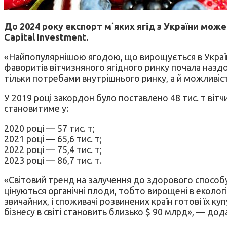
До 2024 року експорт м`яких ягід з України може 
Capital Investment.
«Найпопулярнішою ягодою, що вирощується в Україні,
фаворитів вітчизняного ягідного ринку почала наздо
тільки потребами внутрішнього ринку, а й можливіс
У 2019 році закордон було поставлено 48 тис. т вітч
становитиме у:
2020 році — 57 тис. т;
2021 році — 65,6 тис. т;
2022 році — 75,4 тис. т;
2023 році — 86,7 тис. т.
«Світовий тренд на залучення до здорового способу
цінуються органічні плоди, тобто вирощені в екологі
звичайних, і споживачі розвинених країн готові їх к
бізнесу в світі становить близько $ 90 млрд», — дод