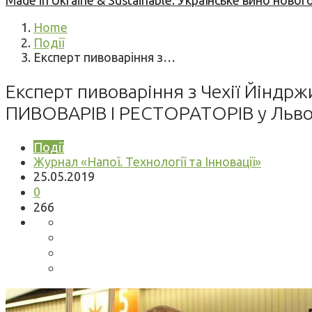
Made in Ukraine & Sustainable: Українське вино но
Home
Події
Експерт пивоваріння з…
Експерт пивоваріння з Чехії Йінд
ПИВОВАРІВ І РЕСТОРАТОРІВ у Льво
Події
Журнал «Напої. Технології та Інновації»
25.05.2019
0
266