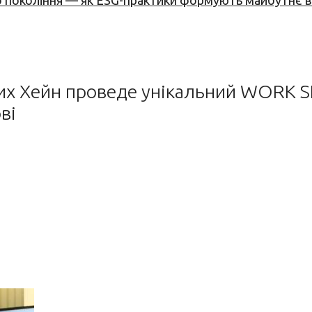
вого покоління — як ESG-практики формують майбутнє
ржих Хейн проведе унікальний WORK
ві