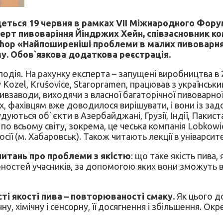
еться 19 червня в рамках VII Міжнародного Форум
перт пивоваріння Йіндржих Хейн, співзасновник ко
shop «Найпоширеніші проблеми в малих пивоварнях:
у. Обов`язкова додаткова реєстрація.
одія. На рахунку експерта – запущені виробництва в 2
ý Kozel, Krušovice, Staropramen, працював з українсь
взаводи, виходячи з власної багаторічної пивоварно
ах, фахівцям вже доводилося вирішувати, і вони із з
удуються об`єкти в Азербайджані, Грузії, Індії, Пакис
по всьому світу, зокрема, це чеська компанія Lobkowi
Росії (м. Хабаровськ). Також читають лекції в уніварсите
 питань про проблеми з якістю
: що таке якість пива
ібностей учасників, за допомогою яких вони зможуть в
ті якості пива – повторюваності смаку.
Як цього д
ну, хімічну і сенсорну, її досягнення і збільшення. О