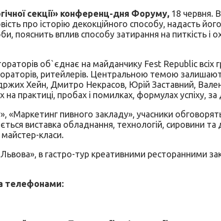
гічної секції» конференц-дня Форуму,
18 червня. 
сть про історію декокційного способу, надасть його 
би, пояснить вплив способу затирання на питкість і о
тораторів об`єднає на майданчику Fest Republic всіх г
тораторів, ритейлерів. Центральною темою залишаютьс
ндржих Хейн, Дмитро Некрасов, Юрій Заставний, Валент
на практиці, пробах і помилках, формулах успіху, за 
у», «Маркетинг пивного закладу», учасники обговоря
риється виставка обладнання, технологій, сировини т
і майстер-класи.
Львова», в гастро-тур креативними ресторанними за
за телефонами: