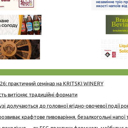
026: практичний семінар на KRITSKI WINERY
сть витісняє традиційні формати
узі долучаються до головної ягідно-овочевої події ро
 розвиває крафтове пивоваріння, безалкогольні напої 