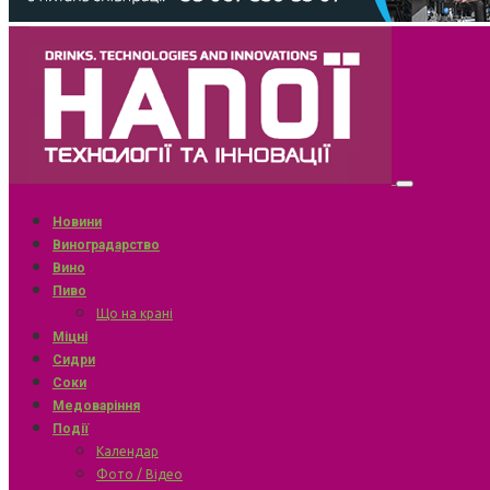
Новини
Виноградарство
Вино
Пиво
Що на крані
Міцні
Сидри
Соки
Медоваріння
Події
Календар
Фото / Відео