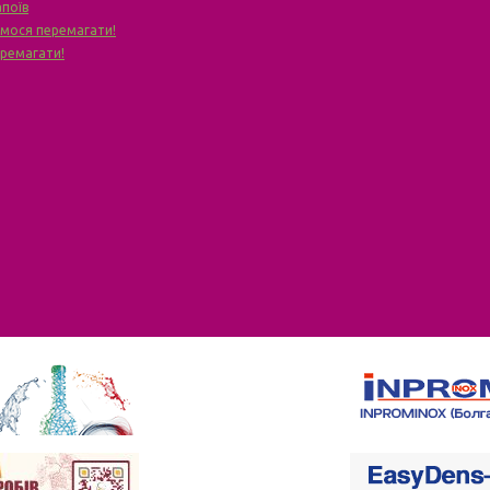
апоїв
чимося перемагати!
еремагати!