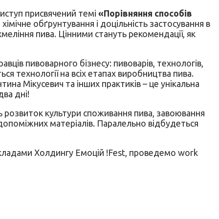
Виступ присвячений темі
«Порівняння способів
хімічне обґрунтування і доцільність застосування в
хмеління пива. Цінними стануть рекомендації, як
равців пивоварного бізнесу: пивоварів, технологів,
я технології на всіх етапах виробництва пива.
ина Мікусевич та інших практиків – це унікальна
два дні!
ть розвиток культури споживання пива, завоювання
а допоміжних матеріалів. Паралельно відбудеться
кладами Холдингу Емоцій !Fest, проведемо work