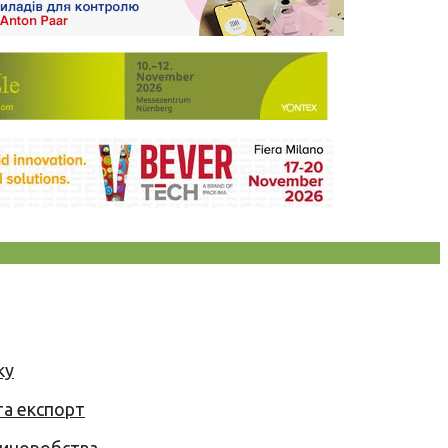
ку
та експорт