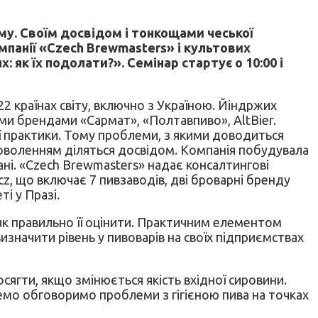
у. Своїм досвідом і тонкощами чеської
мпанії «Czech Brewmasters» і культових
 як їх подолати?». Семінар стартує о 10:00 і
2 країнах світу, включно з Україною. Йіндржих
кими брендами «Сармат», «Полтавпиво», AltBier.
ї практики. Тому проблеми, з якими доводиться
адоволенням діляться досвідом. Компанія побудувала
тані. «Czech Brewmasters» надає консалтингові
cz, що включає 7 пивзаводів, дві броварні бренду
ті у Празі.
, як правильно її оцінити. Практичним елементом
изначити рівень у пивоварів на своїх підприємствах
осягти, якщо змінюється якість вхідної сировини.
кремо обговоримо проблеми з гігієною пива на точках