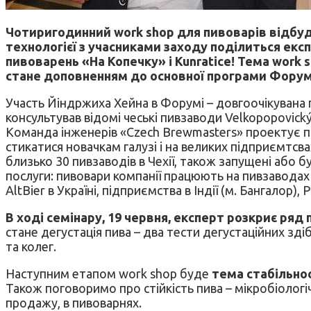
Чотиригодинний work shop для пивоварів відбуд
технологієї з учасниками заходу поділиться екс
пивоварень «На Копечку» і Kunratice! Тема work 
стане доповненням до основної програми Форум
Участь Йіндржиха Хейна в Форумі – довгоочікувана п
консультував відомі чеські пивзаводи Velkopopovick
Команда інженерів «Czech Brewmasters» проектує пи
стикатися новачкам галузі і на великих підприємтсв
близько 30 пивзаводів в Чехії, також запущені або б
послуги: пивовари компанії працюють на пивзаводах 
AltBier в Україні, підприємства в Індії (м. Бангалор), 
В ході семінару, 19 червня, експерт розкриє ряд
стане дегустація пива – два тести дегустаційних зд
та колег.
Наступним етапом work shop буде
тема стабільнос
Також поговоримо про стійкість пива – мікробіологіч
продажу, в пивоварнях.