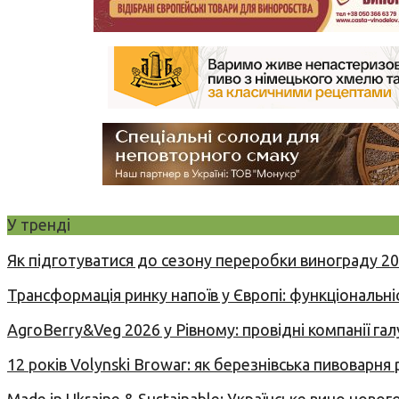
У тренді
Як підготуватися до сезону переробки винограду 2
Трансформація ринку напоїв у Європі: функціональні
AgroBerry&Veg 2026 у Рівному: провідні компанії гал
12 років Volynski Browar: як березнівська пивоварня