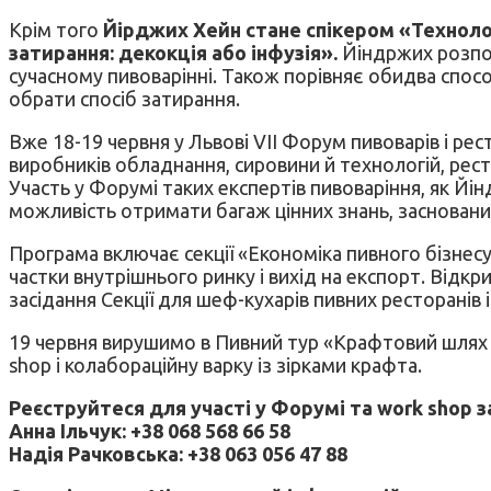
Крім того
Йірджих Хейн стане спікером «Техноло
затирання: декокція або інфузія».
Йіндржих розпові
сучасному пивоварінні. Також порівняє обидва спосо
обрати спосіб затирання.
Вже 18-19 червня у Львові VII Форум пивоварів і рес
виробників обладнання, сировини й технологій, рес
Участь у Форумі таких експертів пивоваріння, як Йі
можливість отримати багаж цінних знань, заснованих 
Програма включає секції «Економіка пивного бізнес
частки внутрішнього ринку і вихід на експорт. Відк
засідання Секції для шеф-кухарів пивних ресторанів 
19 червня вирушимо в Пивний тур «Крафтовий шлях 
shop і колабораційну варку із зірками крафта.
Реєструйтеся для участі у Форумі та work shop 
Анна Ільчук: +38 068 568 66 58
Надія Рачковська: +38 063 056 47 88