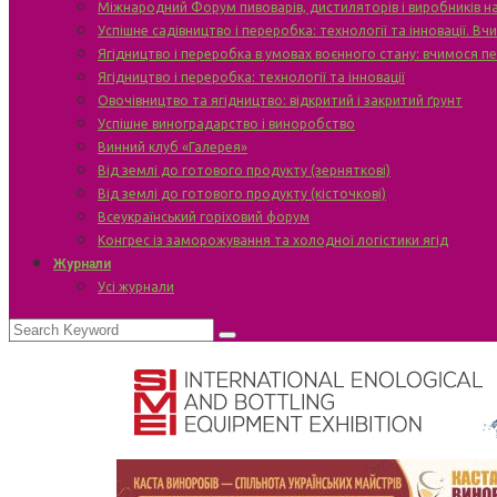
Міжнародний Форум пивоварів, дистиляторів і виробників н
Успішне садівництво і переробка: технології та інновації. В
Ягідництво і переробка в умовах воєнного стану: вчимося п
Ягідництво і переробка: технології та інновації
Овочівництво та ягідництво: відкритий і закритий ґрунт
Успішне виноградарство і виноробство
Винний клуб «Галерея»
Від землі до готового продукту (зерняткові)
Від землі до готового продукту (кісточкові)
Всеукраїнський горіховий форум
Конгрес із заморожування та холодної логістики ягід
Журнали
Усі журнали