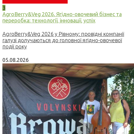
3
AgroBerry&Veg 2026. Ягідно-овочевий бізнес та
переробка: технології, інновації, успіх
AgroBerry&Veg 2026 у Рівному: провідні компанії
галузі долучаються до головної ягідно-овочевої
події року
05.08.2026