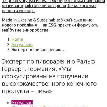
12 років Volynski Browar: як березнівська пивоварня
розвиває крафтове пивоваріння, безалкогольні
напої та експорт
Made in Ukraine & Sustainable: Українське вино
нового покоління — як ESG-практики формують
майбутнє виноробства
Home
Актуально
Эксперт по пивоварению…
Эксперт по пивоварению Ральф
Герверт, Германия: «Мы
сфокусированы на получении
высококачественного конечного
продукта – пива»
Актуально