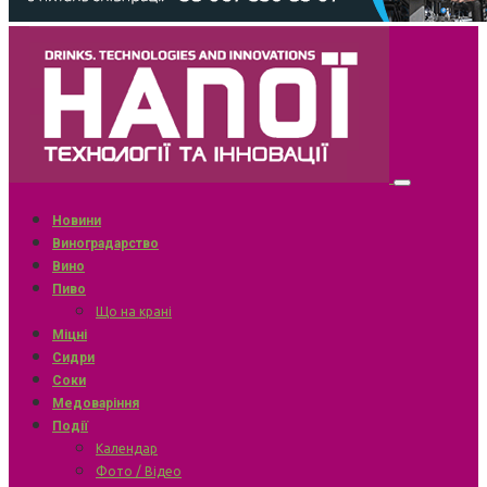
Новини
Виноградарство
Вино
Пиво
Що на крані
Міцні
Сидри
Соки
Медоваріння
Події
Календар
Фото / Відео