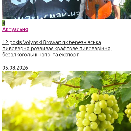
4
Актуально
12 років Volynski Browar: як березнівська
пивоварня розвиває крафтове пивоваріння,
безалкогольні напої та експорт
05.08.2026