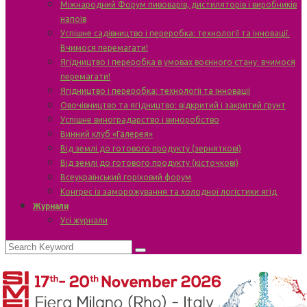
Міжнародний Форум пивоварів, дистиляторів і виробників
напоїв
Успішне садівництво і переробка: технології та інновації.
Вчимося перемагати!
Ягідництво і переробка в умовах воєнного стану: вчимося
перемагати!
Ягідництво і переробка: технології та інновації
Овочівництво та ягідництво: відкритий і закритий ґрунт
Успішне виноградарство і виноробство
Винний клуб «Галерея»
Від землі до готового продукту (зерняткові)
Від землі до готового продукту (кісточкові)
Всеукраїнський горіховий форум
Конгрес із заморожування та холодної логістики ягід
Журнали
Усі журнали