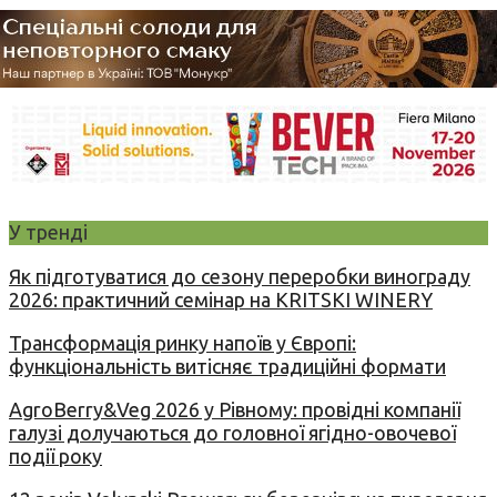
У тренді
Як підготуватися до сезону переробки винограду
2026: практичний семінар на KRITSKI WINERY
Трансформація ринку напоїв у Європі:
функціональність витісняє традиційні формати
AgroBerry&Veg 2026 у Рівному: провідні компанії
галузі долучаються до головної ягідно-овочевої
події року