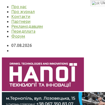
Uk
Про нас
Про журнал
Контакти
Партнери
Рекламодавцям
Передплата
Форум
07.08.2026