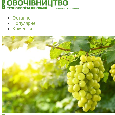
Останнє
Популярне
Коменти