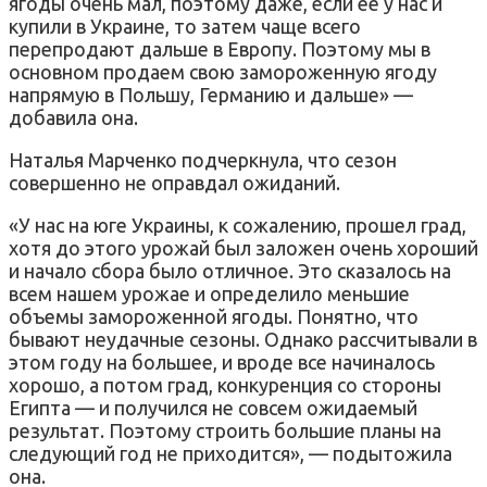
ягоды очень мал, поэтому даже, если ее у нас и
купили в Украине, то затем чаще всего
перепродают дальше в Европу. Поэтому мы в
основном продаем свою замороженную ягоду
напрямую в Польшу, Германию и дальше» —
добавила она.
Наталья Марченко подчеркнула, что сезон
совершенно не оправдал ожиданий.
«У нас на юге Украины, к сожалению, прошел град,
хотя до этого урожай был заложен очень хороший
и начало сбора было отличное. Это сказалось на
всем нашем урожае и определило меньшие
объемы замороженной ягоды. Понятно, что
бывают неудачные сезоны. Однако рассчитывали в
этом году на большее, и вроде все начиналось
хорошо, а потом град, конкуренция со стороны
Египта — и получился не совсем ожидаемый
результат. Поэтому строить большие планы на
следующий год не приходится», — подытожила
она.