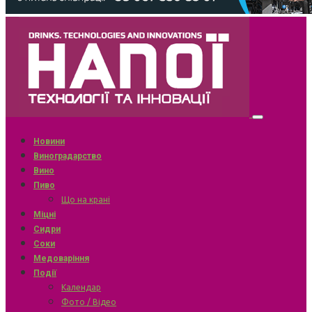
Новини
Виноградарство
Вино
Пиво
Що на крані
Міцні
Сидри
Соки
Медоваріння
Події
Календар
Фото / Відео