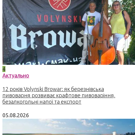
4
Актуально
12 років Volynski Browar: як березнівська
пивоварня розвиває крафтове пивоваріння,
безалкогольні напої та експорт
05.08.2026