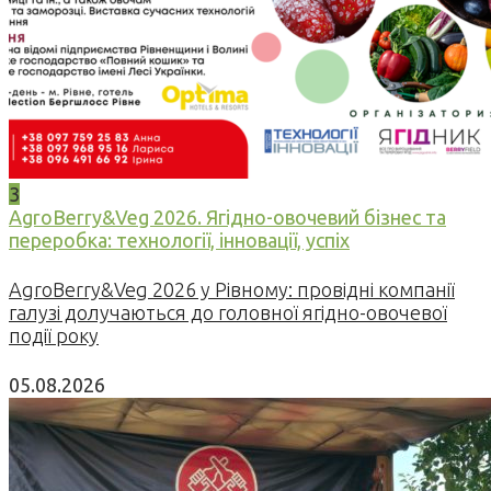
3
AgroBerry&Veg 2026. Ягідно-овочевий бізнес та
переробка: технології, інновації, успіх
AgroBerry&Veg 2026 у Рівному: провідні компанії
галузі долучаються до головної ягідно-овочевої
події року
05.08.2026