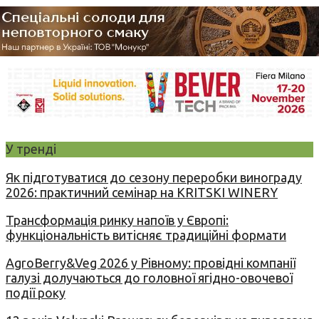
У тренді
Як підготуватися до сезону переробки винограду
2026: практичний семінар на KRITSKI WINERY
Трансформація ринку напоїв у Європі:
функціональність витісняє традиційні формати
AgroBerry&Veg 2026 у Рівному: провідні компанії
галузі долучаються до головної ягідно-овочевої
події року