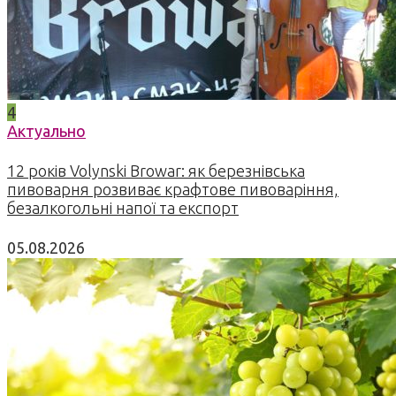
4
Актуально
12 років Volynski Browar: як березнівська
пивоварня розвиває крафтове пивоваріння,
безалкогольні напої та експорт
05.08.2026