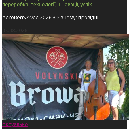
переробка: технології, інновації, успіх
AgroBerry&Veg 2026 у Рівному: провідні
05.08.2026
Актуально