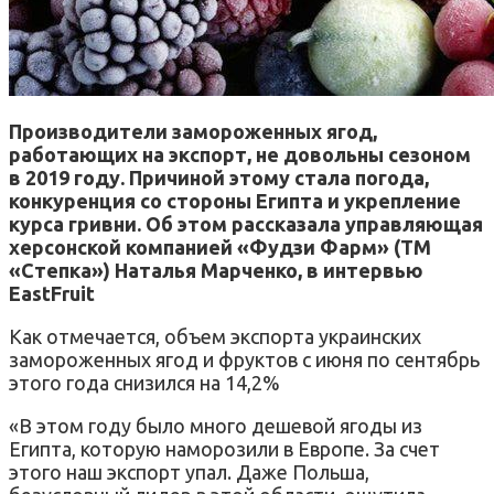
Производители замороженных ягод,
работающих на экспорт, не довольны сезоном
в 2019 году. Причиной этому стала погода,
конкуренция со стороны Египта и укрепление
курса гривни. Об этом рассказала управляющая
херсонской компанией «Фудзи Фарм» (ТМ
«Степка») Наталья Марченко, в интервью
EastFruit
Как отмечается, объем экспорта украинских
замороженных ягод и фруктов с июня по сентябрь
этого года снизился на 14,2%
«В этом году было много дешевой ягоды из
Египта, которую наморозили в Европе. За счет
этого наш экспорт упал. Даже Польша,