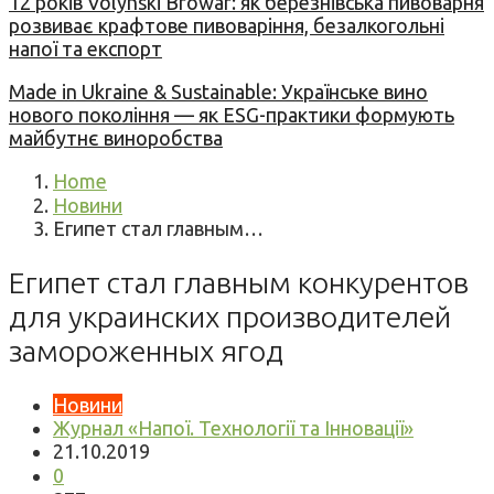
12 років Volynski Browar: як березнівська пивоварня
розвиває крафтове пивоваріння, безалкогольні
напої та експорт
Made in Ukraine & Sustainable: Українське вино
нового покоління — як ESG-практики формують
майбутнє виноробства
Home
Новини
Египет стал главным…
Египет стал главным конкурентов
для украинских производителей
замороженных ягод
Новини
Журнал «Напої. Технології та Інновації»
21.10.2019
0