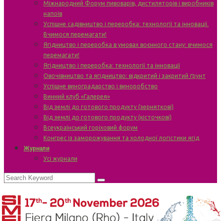
Міжнародний Форум пивоварів, дистиляторів і виробників
напоїв
Успішне садівництво і переробка: технології та інновації.
Вчимося перемагати!
Ягідництво і переробка в умовах воєнного стану: вчимося
перемагати!
Ягідництво і переробка: технології та інновації
Овочівництво та ягідництво: відкритий і закритий ґрунт
Успішне виноградарство і виноробство
Винний клуб «Галерея»
Від землі до готового продукту (зерняткові)
Від землі до готового продукту (кісточкові)
Всеукраїнський горіховий форум
Конгрес із заморожування та холодної логістики ягід
Журнали
Усі журнали