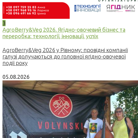
3
AgroBerry&Veg 2026. Ягідно-овочевий бізнес та
переробка: технології, інновації, успіх
AgroBerry&Veg 2026 у Рівному: провідні компанії
галузі долучаються до головної ягідно-овочевої
події року
05.08.2026