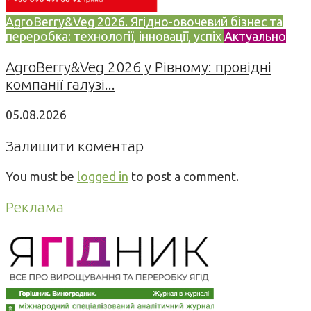
AgroBerry&Veg 2026. Ягідно-овочевий бізнес та
переробка: технології, інновації, успіх
Актуально
AgroBerry&Veg 2026 у Рівному: провідні
компанії галузі...
05.08.2026
Залишити коментар
You must be
logged in
to post a comment.
Реклама