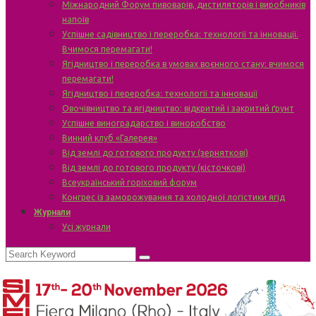
Міжнародний Форум пивоварів, дистиляторів і виробників
напоїв
Успішне садівництво і переробка: технології та інновації.
Вчимося перемагати!
Ягідництво і переробка в умовах воєнного стану: вчимося
перемагати!
Ягідництво і переробка: технології та інновації
Овочівництво та ягідництво: відкритий і закритий ґрунт
Успішне виноградарство і виноробство
Винний клуб «Галерея»
Від землі до готового продукту (зерняткові)
Від землі до готового продукту (кісточкові)
Всеукраїнський горіховий форум
Конгрес із заморожування та холодної логістики ягід
Журнали
Усі журнали