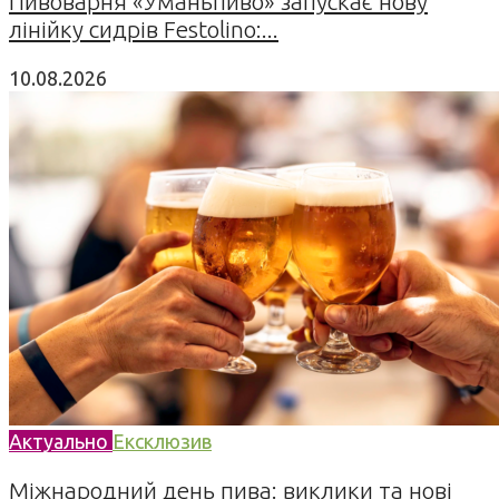
Пивоварня «Уманьпиво» запускає нову
лінійку сидрів Festolino:...
10.08.2026
Актуально
Ексклюзив
Міжнародний день пива: виклики та нові