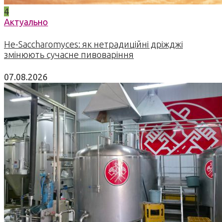
4
Актуально
Не-Saccharomyces: як нетрадиційні дріжджі
змінюють сучасне пивоваріння
07.08.2026