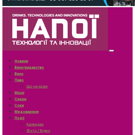
Новини
Виноградарство
Вино
Пиво
Що на крані
Міцні
Сидри
Соки
Медоваріння
Події
Календар
Фото / Відео