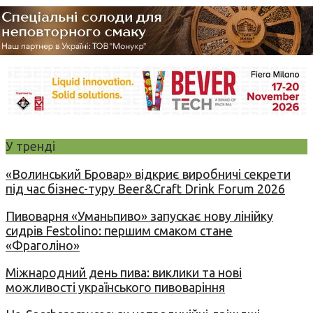
У тренді
«Волинський Бровар» відкриє виробничі секрети
під час бізнес-туру Beer&Craft Drink Forum 2026
Пивоварня «Уманьпиво» запускає нову лінійку
сидрів Festolino: першим смаком стане
«Фраголіно»
Міжнародний день пива: виклики та нові
можливості українського пивоваріння