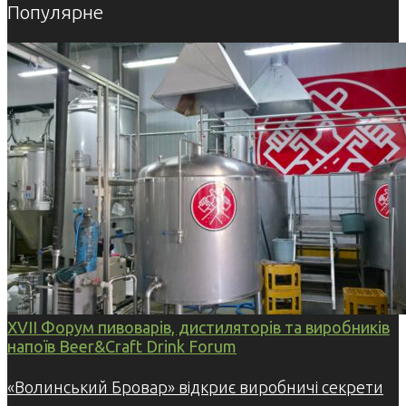
Популярне
XVII Форум пивоварів, дистиляторів та виробників
напоїв Beer&Craft Drink Forum
«Волинський Бровар» відкриє виробничі секрети