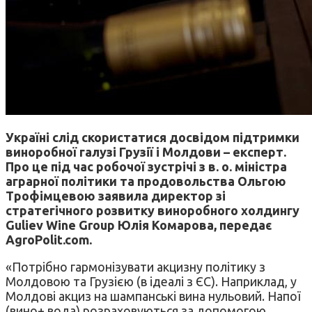
Україні слід скористатися досвідом підтримки
виноробної галузі Грузії і Молдови – експерт.
Про це під час робочої зустрічі з в. о. міністра
аграрної політики та продовольства Ольгою
Трофімцевою заявила директор зі
стратегічного розвитку виноробного холдингу
Guliev Wine Group Юлія Комарова, передає
АgroРolit.com.
«Потрібно гармонізувати акцизну політику з
Молдовою та Грузією (в ідеалі з ЄС). Наприклад, у
Молдові акциз на шампанські вина нульовий. Напої
(вино+ вода) розраховуються за допомогою