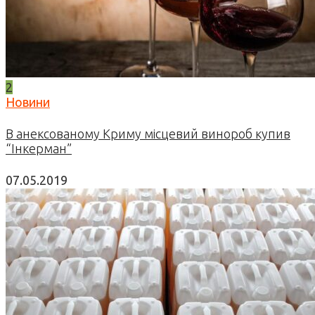
2
Новини
В анексованому Криму місцевий винороб купив
“Інкерман”
07.05.2019