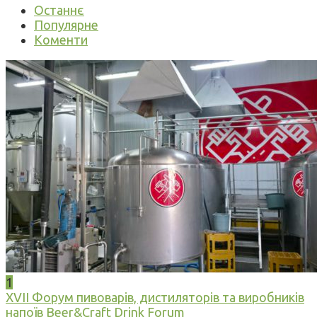
Останнє
Популярне
Коменти
1
XVII Форум пивоварів, дистиляторів та виробників
напоїв Beer&Craft Drink Forum