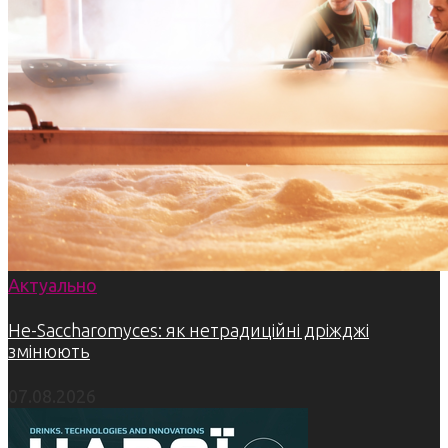
Актуально
Не-Saccharomyces: як нетрадиційні дріжджі
змінюють
07.08.2026